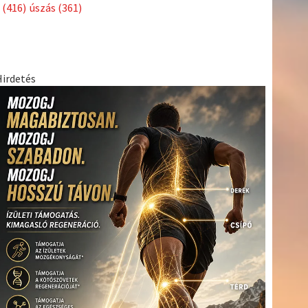
Címkék
Babos
asztalitenisz
(130)
atlétika
(144)
autosport
(123)
Tímea
(240)
Bécs
(214)
Bajnokok Ligája
(168)
Birkózás
(143)
egészség
(530)
Európabajnokság
(173)
ferrari
(139)
forma 1
(1165)
Futball
(760)
futás
(305)
Hosszú
Katinka
(186)
hungaroring
(181)
Jégkorong
(148)
kajakkenu
kézilabda
kickbox
(204)
(138)
karate
(168)
kosárlabda
(166)
(448)
Lewis Hamilton
(168)
magyar labdarúgóválogatott
(148)
Mercedes
(244)
motorsport
(153)
Opel Dakar Team
(132)
Rali
sport
rio 2016
(373)
Világbajnokság
(122)
Rendezvény
(142)
(438)
szabadidősport
(316)
Sportime Magazin
(128)
Szalay
tenisz
(416)
Balázs
(126)
táplálkozás
(155)
utazás
(126)
Video
(247)
vitorlázás
világbajnokság
(162)
Világkupa
(129)
életmód
(222)
vívás
(174)
vízilabda
(197)
Érdi Mária
(130)