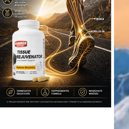
(416)
úszás
(361)
Hirdetés