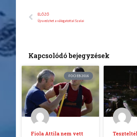
Előző
ELŐZŐ
Újra edzhet a válogatottal Szalai
Kapcsolódó bejegyzések
FOCI EB 2016
Fiola Attila nem vett
Tesztelté