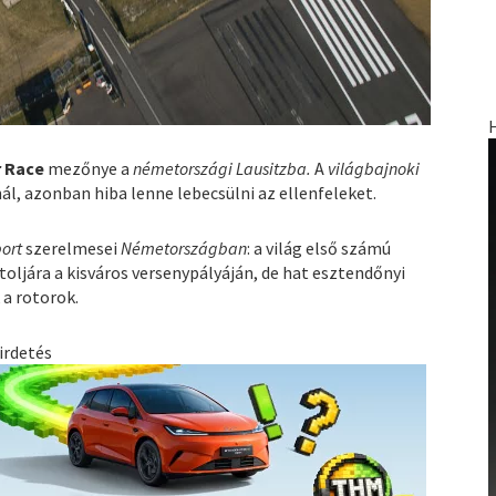
r Race
mezőnye a
németországi Lausitzba.
A
világbajnoki
l, azonban hiba lenne lebecsülni az ellenfeleket.
port
szerelmesei
Németországban
: a világ első számú
ljára a kisváros versenypályáján, de hat esztendőnyi
 a rotorok.
irdetés