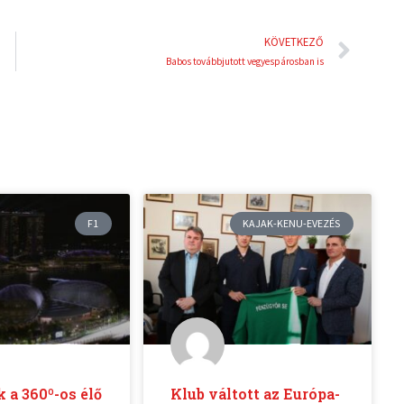
Köve
KÖVETKEZŐ
Babos továbbjutott vegyespárosban is
F1
KAJAK-KENU-EVEZÉS
k a 360º-os élő
Klub váltott az Európa-