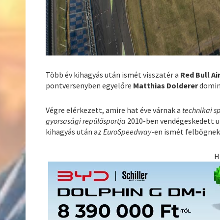
Több év kihagyás után ismét visszatér a
Red Bull Ai
pontversenyben egyelőre
Matthias Dolderer
dominá
Végre elérkezett, amire hat éve várnak a
technikai s
gyorsasági repülősportja
2010-ben vendégeskedett uto
kihagyás után az
EuroSpeedway
-en ismét felbőgnek
H