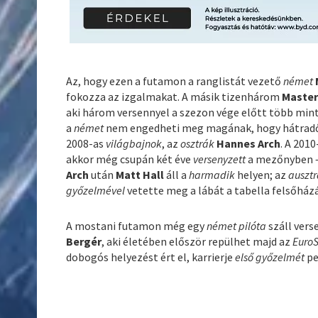
Az, hogy ezen a futamon a ranglistát vezető
német
fokozza az izgalmakat. A másik tizenhárom
Master
aki három versennyel a szezon vége előtt több mint
a
német
nem engedheti meg magának, hogy hátradől
2008-as
világbajnok
, az
osztrák
Hannes Arch
. A 201
akkor még csupán két éve
versenyzett
a mezőnyben –,
Arch
után
Matt Hall
áll a
harmadik
helyen; az
ausztr
győzelmével
vetette meg a lábát a tabella felsőház
A mostani futamon még egy
német pilóta
száll vers
Bergér
, aki életében először repülhet majd az
Euro
dobogós helyezést ért el, karrierje
első győzelmét
pe