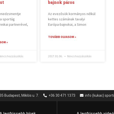
st
bajnok páros
enedzsmentje
Az evezősök kormányos nélkül
a sportág
kettes számának tavalyi
hnikai partnerével,
Európa-bajnokai, a Simon
TOVÁBB OLVASOM »
SOM »
incs hozzászólás
2017.01.06.
Nincs hozzászólás
35 Budapest, Miklós u. 7.
+36 30 471 1373
info (kukac) spor
A legfrissebb hírek
A legfrissebb vide