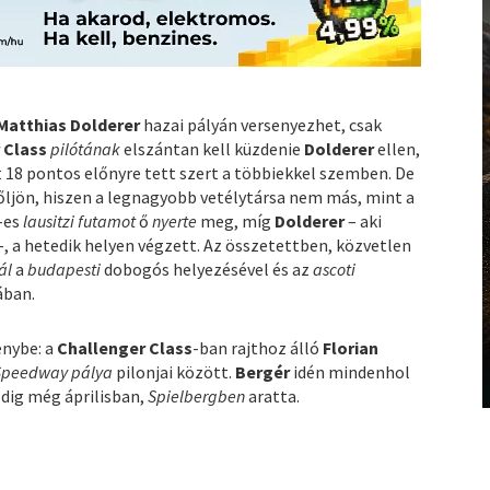
Matthias Dolderer
hazai pályán versenyezhet, csak
 Class
pilótának
elszántan kell küzdenie
Dolderer
ellen,
 18 pontos előnyre tett szert a többiekkel szemben. De
jön, hiszen a legnagyobb vetélytársa nem más, mint a
0-es
lausitzi futamot
ő
nyerte
meg, míg
Dolderer
– aki
 a hetedik helyen végzett. Az összetettben, közvetlen
ál
a
budapesti
dobogós helyezésével és az
ascoti
ában.
enybe: a
Challenger Class
-ban rajthoz álló
Florian
Speedway pálya
pilonjai között.
Bergér
idén mindenhol
dig még áprilisban,
Spielbergben
aratta.