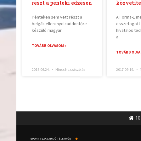
részt a pénteki edzésen
közvetíté
Pénteken sem vett részt a
A Forma-1 m
belgák elleni nyolcaddöntőre
összefogott 
készülő magyar
hivatalos tec
a
TOVÁBB OLVASOM »
TOVÁBB OLVA
2016.06.24.
Nincs hozzászólás
2017.09.19.
N
10