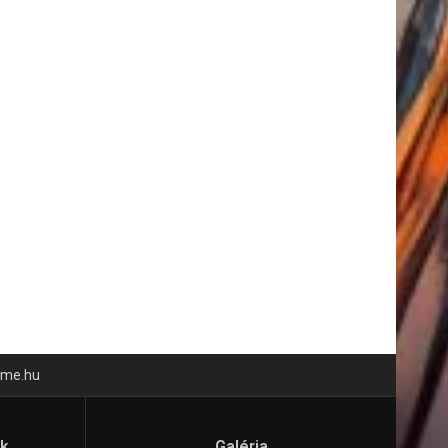
time.hu
ók
Galéria