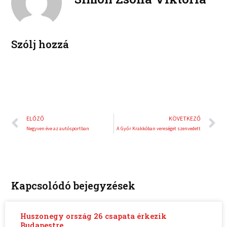
d
r
i
e
n
s
t
Szólj hozzá
Előző
K
ELŐZŐ
KÖVETKEZŐ
Negyven éve az autósportban
A Győr Krakkóban vereséget szenvedett
Kapcsolódó bejegyzések
Huszonegy ország 26 csapata érkezik
Budapestre