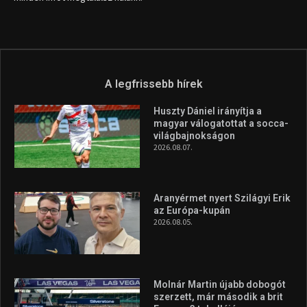
info (kukac) sportime.hu
Túl a 18. X-en és rendezvények százain a Sportime Magazinnak
továbbra is a legfőbb célja, hogy a mindenki sportját minél
vonzóbbá tegye.
A rendszeres mozgás és a sport jobbá teheti az életed! Mindehhez
minden infót megtalálsz nálunk.
A legfrissebb hírek
Huszty Dániel irányítja a