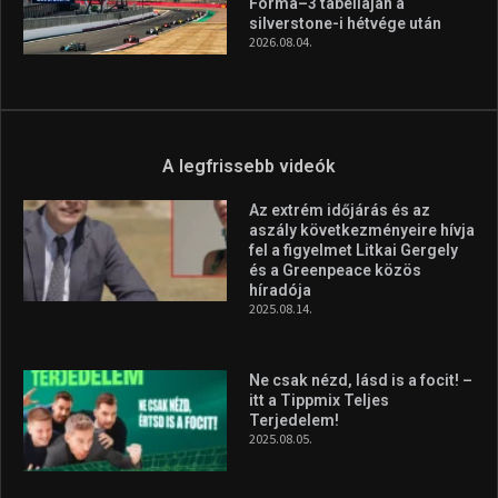
magyar válogatottat a socca-
világbajnokságon
2026.08.07.
Aranyérmet nyert Szilágyi Erik
az Európa-kupán
2026.08.05.
Molnár Martin újabb dobogót
szerzett, már második a brit
Forma–3 tabelláján a
silverstone-i hétvége után
2026.08.04.
A legfrissebb videók