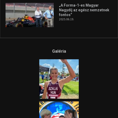
Az extrém időjárás és az
aszály következményeire hívja
fel a figyelmet Litkai Gergely
és a Greenpeace közös
híradója
2025.08.14.
Ne csak nézd, lásd is a focit! –
itt a Tippmix Teljes
Terjedelem!
2025.08.05.
„A Forma-1-es Magyar
Nagydíj az egész nemzetnek
fontos”
2025.06.19.