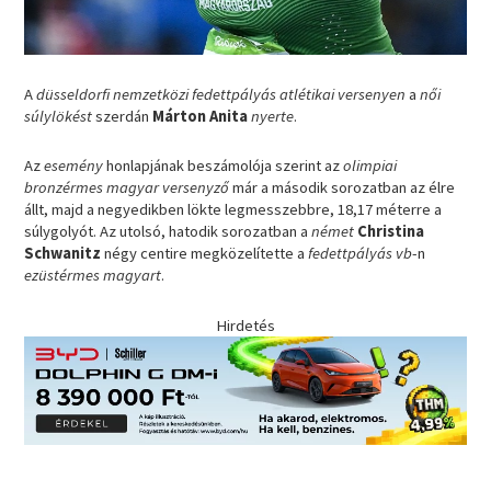
A
düsseldorfi nemzetközi fedettpályás atlétikai versenyen
a
női
súlylökést
szerdán
Márton Anita
nyerte
.
Az
esemény
honlapjának beszámolója szerint az
olimpiai
bronzérmes magyar versenyző
már a második sorozatban az élre
állt, majd a negyedikben lökte legmesszebbre, 18,17 méterre a
súlygolyót. Az utolsó, hatodik sorozatban a
német
Christina
Schwanitz
négy centire megközelítette a
fedettpályás vb
-n
ezüstérmes magyart
.
Hirdetés