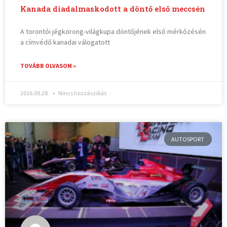
Kanada diadalmaskodott a döntő első meccsén
A torontói jégkorong-világkupa döntőjének első mérkőzésén
a címvédő kanadai válogatott
TOVÁBB OLVASOM »
2016.09.28.
Nincs hozzászólás
AUTOSPORT