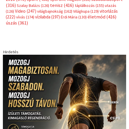
Címkék
Babos Tímea
asztalitenisz
(130)
atlétika
(144)
autosport
(123)
egészség
(240)
Bécs
(214)
Bajnokok Ligája
(168)
Birkózás
(143)
forma 1
(1165)
(530)
Európabajnokság
(173)
ferrari
(139)
Futball
(760)
futás
(305)
Hosszú Katinka
(186)
hungaroring
(181)
kickbox
(204)
Jégkorong
(148)
kajakkenu
(138)
karate
(168)
kézilabda
(448)
kosárlabda
(166)
Lewis Hamilton
(168)
magyar
Mercedes
(244)
labdarúgóválogatott
(148)
motorsport
(153)
Opel
rio
Dakar Team
(132)
Rali Világbajnokság
(122)
Rendezvény
(142)
sport
(438)
2016
(373)
szabadidősport
Sportime Magazin
(128)
(316)
tenisz
(416)
Szalay Balázs
(126)
táplálkozás
(155)
utazás
Video
(247)
vitorlázás
(126)
világbajnokság
(162)
Világkupa
(129)
életmód
(416)
(222)
vívás
(174)
vízilabda
(197)
Érdi Mária
(130)
úszás
(361)