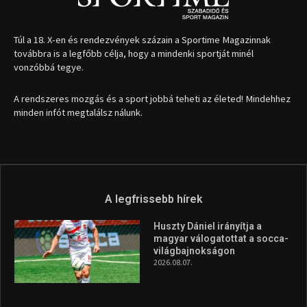
Túl a 18. X-en és rendezvények százain a Sportime Magazinnak
továbbra is a legfőbb célja, hogy a mindenki sportját minél
vonzóbbá tegye.
A rendszeres mozgás és a sport jobbá teheti az életed! Mindehhez
minden infót megtalálsz nálunk.
A legfrissebb hírek
Huszty Dániel irányítja a
magyar válogatottat a socca-
világbajnokságon
2026.08.07.