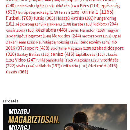
egészség
(240)
Bécs
(214)
Bajnokok Ligája
(168)
Birkózás
(143)
forma 1
(1165)
(530)
Európabajnokság
(173)
ferrari
(139)
Futball
(760)
futás
(305)
Hosszú Katinka
(186)
hungaroring
(181)
kickbox
(204)
Jégkorong
(148)
kajakkenu
(138)
karate
(168)
kézilabda
(448)
kosárlabda
(166)
Lewis Hamilton
(168)
magyar
Mercedes
(244)
labdarúgóválogatott
(148)
motorsport
(153)
Opel
rio
Dakar Team
(132)
Rali Világbajnokság
(122)
Rendezvény
(142)
sport
(438)
2016
(373)
szabadidősport
Sportime Magazin
(128)
(316)
tenisz
(416)
Szalay Balázs
(126)
táplálkozás
(155)
utazás
Video
(247)
vitorlázás
(126)
világbajnokság
(162)
Világkupa
(129)
életmód
(416)
(222)
vívás
(174)
vízilabda
(197)
Érdi Mária
(130)
úszás
(361)
Hirdetés