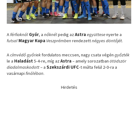
A
férfiaknál
Győr
, a
nőknél
pedig az
Astra
együttese
nyerte a
futsal
Magyar Kupa
Veszprémben
rendezett
négyes döntőjét
.
A
címvédő győriek
fordulatos meccsen, nagy csata végén
győzték
le a
Haladást
5-4-re, míg az
Astra
– amely sorozatban
ötödször
diadalmaskodott
– a
Szekszárdi UFC
-t múlta felül 2-0-ra a
vasárnapi
fináléban
.
Hirdetés