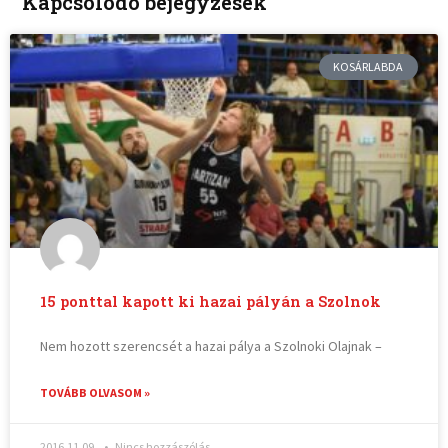
Kapcsolódó bejegyzések
KOSÁRLABDA
15 ponttal kapott ki hazai pályán a Szolnok
Nem hozott szerencsét a hazai pálya a Szolnoki Olajnak –
TOVÁBB OLVASOM »
2016.11.09.
Nincs hozzászólás