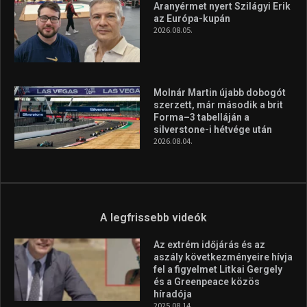
Aranyérmet nyert Szilágyi Erik
az Európa-kupán
2026.08.05.
Molnár Martin újabb dobogót
szerzett, már második a brit
Forma–3 tabelláján a
silverstone-i hétvége után
2026.08.04.
A legfrissebb videók
Az extrém időjárás és az
aszály következményeire hívja
fel a figyelmet Litkai Gergely
és a Greenpeace közös
híradója
2025.08.14.