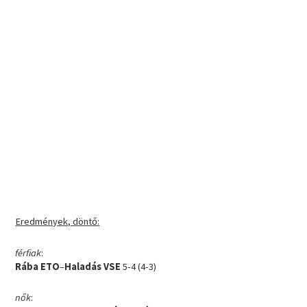
Eredmények, döntő:
férfiak
:
Rába ETO
–
Haladás VSE
5-4 (4-3)
nők
: