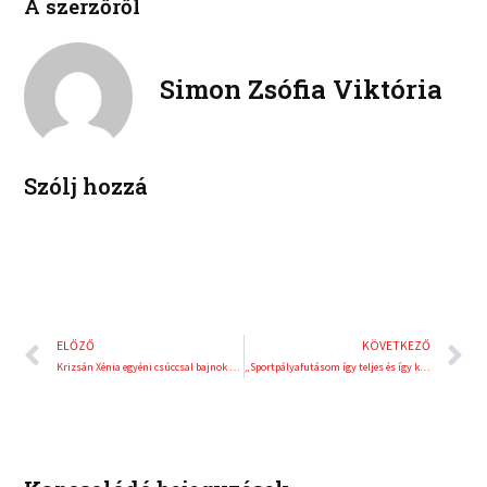
A szerzőről
n
n
o
e
k
t
o
r
e
e
k
d
r
Simon Zsófia Viktória
i
e
n
s
t
Szólj hozzá
Előző
K
ELŐZŐ
KÖVETKEZŐ
Krizsán Xénia egyéni csúccsal bajnok ötpróbában
„Sportpályafutásom így teljes és így kerek”