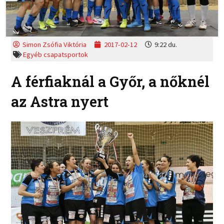
Simon Zsófia Viktória
2017-02-12
9:22 du.
Egyéb csapatsportok
A férfiaknál a Győr, a nőknél
az Astra nyert