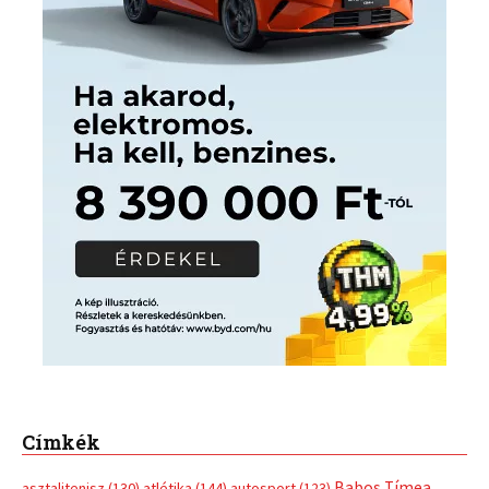
Címkék
Babos Tímea
asztalitenisz
(130)
atlétika
(144)
autosport
(123)