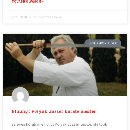
TOVÁBB OLVASOM »
2023.08.04.
Nincs hozzászólás
EGYÉB SPORTHÍREK
Elhunyt Polyák József karate mester
83 éves korában elhunyt Polyák József testőr, aki több