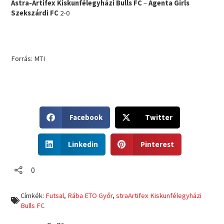
Astra-Artifex Kiskunfélegyházi Bulls FC
–
Agenta Girls
Szekszárdi FC
2-0
Forrás: MTI
S
S
Facebook
Twitter
h
h
a
a
S
S
r
r
Linkedin
Pinterest
h
h
e
e
a
a
o
o
r
r
0
n
n
e
e
f
t
o
o
a
w
Címkék:
Futsal
,
Rába ETO Győr
,
straArtifex Kiskunfélegyházi
n
n
c
i
Bulls FC
l
p
e
t
i
i
b
t