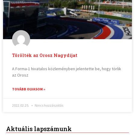
Törölték az Orosz Nagydíjat
A Forma-1 hivatalos közleményben jelentette be, hogy törlik
az Orosz
TOVÁBB OLVASOM »
2022.02.25.
Nincs hozzászólás
Aktuális lapszámunk