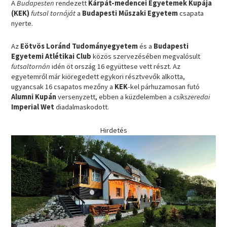
A
Budapesten
rendezett
Kárpát-medencei Egyetemek Kupája
(KEK)
futsal tornáját
a
Budapesti Műszaki Egyetem
csapata
nyerte.
Az
Eötvös Loránd Tudományegyetem
és a
Budapesti
Egyetemi Atlétikai Club
közös szervezésében megvalósult
futsaltornán
idén öt ország 16 együttese vett részt. Az
egyetemről már kiöregedett egykori résztvevők alkotta,
ugyancsak 16 csapatos mezőny a
KEK
-kel párhuzamosan futó
Alumni Kupán
versenyzett, ebben a küzdelemben a
csíkszeredai
Imperial Wet
diadalmaskodott.
Hirdetés