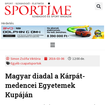
Skip
to
content
Hirdetés
Main
Menu
Simon Zsófia Viktória
2016-03-06
12:00 de.
Egyéb csapatsportok
Magyar diadal a Kárpát-
medencei Egyetemek
Kupáján