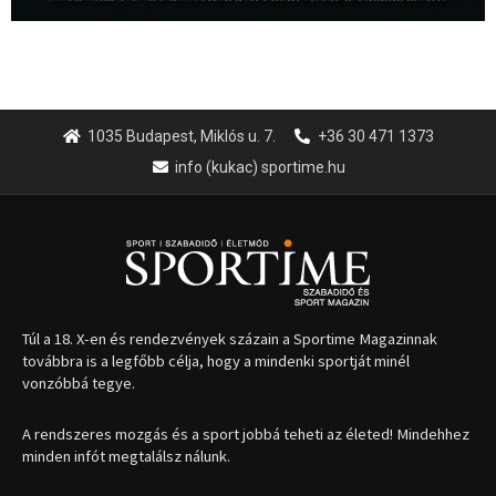
1035 Budapest, Miklós u. 7.
+36 30 471 1373
info (kukac) sportime.hu
Túl a 18. X-en és rendezvények százain a Sportime Magazinnak
továbbra is a legfőbb célja, hogy a mindenki sportját minél
vonzóbbá tegye.
A rendszeres mozgás és a sport jobbá teheti az életed! Mindehhez
minden infót megtalálsz nálunk.