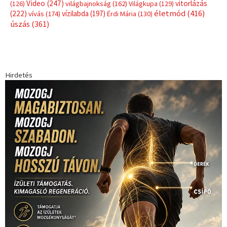
Video
(247)
vitorlázás
(126)
világbajnokság
(162)
Világkupa
(129)
életmód
(416)
(222)
vívás
(174)
vízilabda
(197)
Érdi Mária
(130)
úszás
(361)
Hirdetés