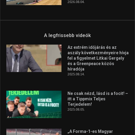
2026.08.04.
A legfrissebb videók
Az extrém időjárás és az
aszály következményeire hívja
fel a figyelmet Litkai Gergely
és a Greenpeace közös
híradója
2025.08.14.
Ne csak nézd, lásd is a focit! –
itt a Tippmix Teljes
Terjedelem!
2025.08.05.
„A Forma-1-es Magyar