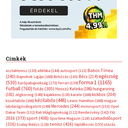
Címkék
Babos Tímea
asztalitenisz
(130)
atlétika
(144)
autosport
(123)
egészség
(240)
Bécs
(214)
Bajnokok Ligája
(168)
Birkózás
(143)
forma 1
(1165)
(530)
Európabajnokság
(173)
ferrari
(139)
Futball
(760)
futás
(305)
Hosszú Katinka
(186)
hungaroring
(181)
kickbox
(204)
Jégkorong
(148)
kajakkenu
(138)
karate
(168)
kézilabda
(448)
kosárlabda
(166)
Lewis Hamilton
(168)
magyar
Mercedes
(244)
labdarúgóválogatott
(148)
motorsport
(153)
Opel
rio
Dakar Team
(132)
Rali Világbajnokság
(122)
Rendezvény
(142)
sport
(438)
2016
(373)
szabadidősport
Sportime Magazin
(128)
(316)
tenisz
(416)
Szalay Balázs
(126)
táplálkozás
(155)
utazás