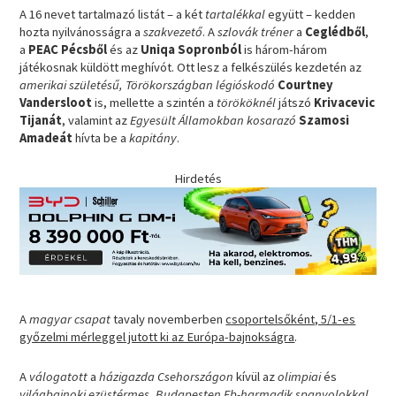
A 16 nevet tartalmazó listát – a két
tartalékkal
együtt – kedden
hozta nyilvánosságra a
szakvezető
. A
szlovák tréner
a
Ceglédből
,
a
PEAC Pécsből
és az
Uniqa Sopronból
is három-három
játékosnak küldött meghívót. Ott lesz a felkészülés kezdetén az
amerikai születésű, Törökországban légióskodó
Courtney
Vandersloot
is, mellette a szintén a
törököknél
játszó
Krivacevic
Tijanát
, valamint az
Egyesült Államokban
kosarazó
Szamosi
Amadeát
hívta be a
kapitány
.
Hirdetés
A
magyar csapat
tavaly novemberben
csoportelsőként, 5/1-es
győzelmi mérleggel jutott ki az Európa-bajnokságra
.
A
válogatott
a
házigazda Csehországon
kívül az
olimpiai
és
világbajnoki ezüstérmes, Budapesten Eb-harmadik spanyolokkal
,