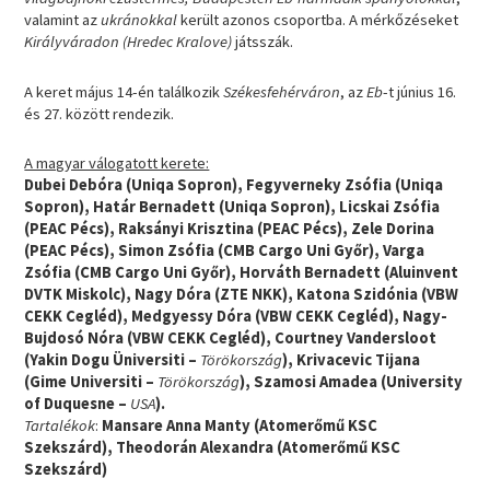
valamint az
ukránokkal
került azonos csoportba. A mérkőzéseket
Királyváradon (Hredec Kralove)
játsszák.
A keret május 14-én találkozik
Székesfehérváron
, az
Eb
-t június 16.
és 27. között rendezik.
A magyar válogatott kerete:
Dubei Debóra (Uniqa Sopron), Fegyverneky Zsófia (Uniqa
Sopron), Határ Bernadett (Uniqa Sopron), Licskai Zsófia
(PEAC Pécs), Raksányi Krisztina (PEAC Pécs), Zele Dorina
(PEAC Pécs), Simon Zsófia (CMB Cargo Uni Győr), Varga
Zsófia (CMB Cargo Uni Győr), Horváth Bernadett (Aluinvent
DVTK Miskolc), Nagy Dóra (ZTE NKK), Katona Szidónia (VBW
CEKK Cegléd), Medgyessy Dóra (VBW CEKK Cegléd), Nagy-
Bujdosó Nóra (VBW CEKK Cegléd), Courtney Vandersloot
(Yakin Dogu Üniversiti –
Törökország
), Krivacevic Tijana
(Gime Universiti –
Törökország
), Szamosi Amadea (University
of Duquesne –
USA
).
Tartalékok
:
Mansare Anna Manty (Atomerőmű KSC
Szekszárd), Theodorán Alexandra (Atomerőmű KSC
Szekszárd)