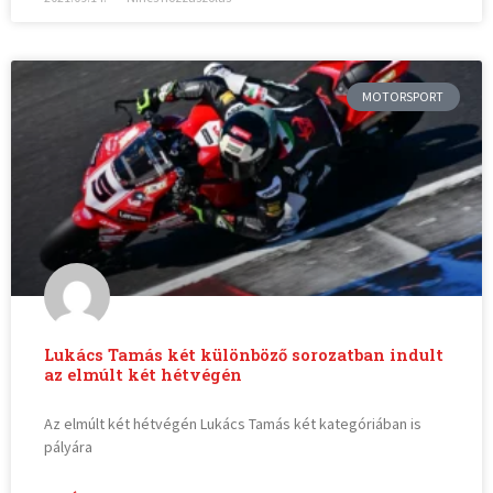
MOTORSPORT
Lukács Tamás két különböző sorozatban indult
az elmúlt két hétvégén
Az elmúlt két hétvégén Lukács Tamás két kategóriában is
pályára