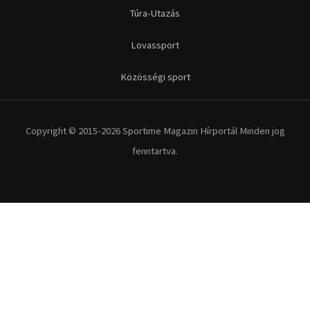
Futás
Kerékpár
Extrém Sportok
Fitnesz
Egyéb szabadidősport
Túra-Utazás
Lovassport
Közösségi sport