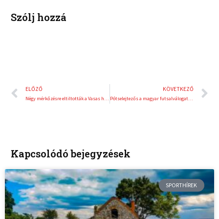
Szólj hozzá
Előző
K
ELŐZŐ
KÖVETKEZŐ
Négy mérkőzésre eltiltották a Vasas hátvédjét
Pótselejtezős a magyar futsalválogatott
Kapcsolódó bejegyzések
SPORTHÍREK