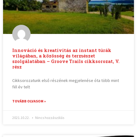
Innováció és kreativitás az instant túrák
világában, a közösség és természet
szolgálatában – Groove Trails cikksorozat, V.
rész
Cikksorozatunk első részének megjelenése óta több mint
fél év telt
TOVÁBB OLVASOM »
2021.10.22.
Nincs hozzászólás