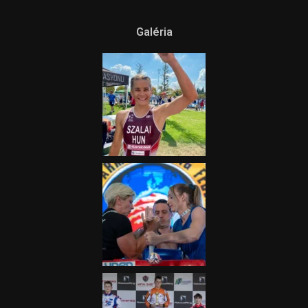
Ne csak nézd, lásd is a focit! –
itt a Tippmix Teljes
Terjedelem!
2025.08.05.
„A Forma-1-es Magyar
Nagydíj az egész nemzetnek
fontos”
2025.06.19.
Galéria