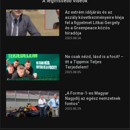
Forma–3 tabelláján a
silverstone-i hétvége után
2026.08.04.
Megvan a magyar négyes a
Hungarian Darts Trophyra
2026.07.31.
A legfrissebb videók
Az extrém időjárás és az
aszály következményeire hívja
fel a figyelmet Litkai Gergely
és a Greenpeace közös
híradója
2025.08.14.