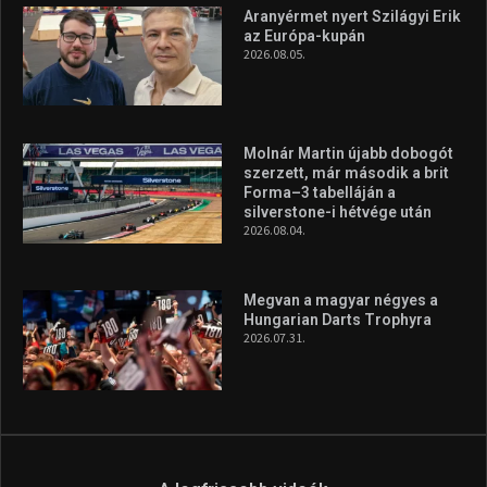
Túl a 18. X-en és rendezvények százain a Sportime Magazinnak
továbbra is a legfőbb célja, hogy a mindenki sportját minél
vonzóbbá tegye.
A rendszeres mozgás és a sport jobbá teheti az életed! Mindehhez
minden infót megtalálsz nálunk.
A legfrissebb hírek
Aranyérmet nyert Szilágyi Erik
az Európa-kupán
2026.08.05.
Molnár Martin újabb dobogót
szerzett, már második a brit