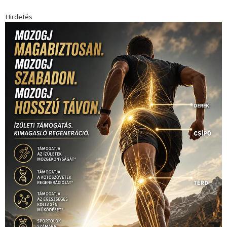
Futball
(760)
futás
(305)
Hosszú Katinka
(186)
hungaroring
(181)
kickbox
(204)
Jégkorong
(148)
kajakkenu
(138)
karate
(168)
kézilabda
(448)
kosárlabda
(166)
Lewis Hamilton
(168)
magyar
Mercedes
(244)
labdarúgóválogatott
(148)
motorsport
(153)
Opel
rio
Dakar Team
(132)
Rali Világbajnokság
(122)
Rendezvény
(142)
sport
(438)
2016
(373)
szabadidősport
Sportime Magazin
(128)
(316)
tenisz
(416)
Szalay Balázs
(126)
táplálkozás
(155)
utazás
Video
(247)
vitorlázás
(126)
világbajnokság
(162)
Világkupa
(129)
életmód
(416)
(222)
vívás
(174)
vízilabda
(197)
Érdi Mária
(130)
úszás
(361)
Hirdetés