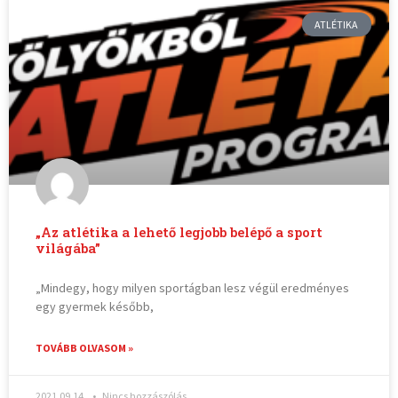
ATLÉTIKA
„Az atlétika a lehető legjobb belépő a sport
világába”
„Mindegy, hogy milyen sportágban lesz végül eredményes
egy gyermek később,
TOVÁBB OLVASOM »
2021.09.14.
Nincs hozzászólás