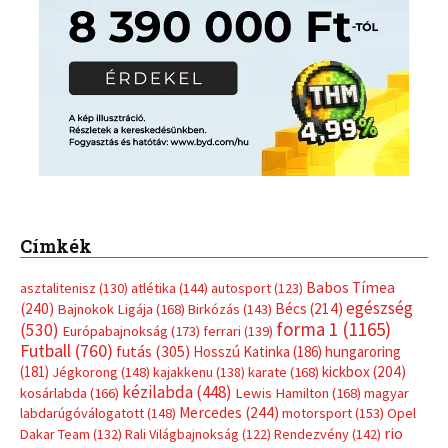
Címkék
Babos Tímea
asztalitenisz
(130)
atlétika
(144)
autosport
(123)
egészség
(240)
Bécs
(214)
Bajnokok Ligája
(168)
Birkózás
(143)
forma 1
(1165)
(530)
Európabajnokság
(173)
ferrari
(139)
Futball
(760)
futás
(305)
Hosszú Katinka
(186)
hungaroring
(181)
kickbox
(204)
Jégkorong
(148)
kajakkenu
(138)
karate
(168)
kézilabda
(448)
kosárlabda
(166)
Lewis Hamilton
(168)
magyar
Mercedes
(244)
labdarúgóválogatott
(148)
motorsport
(153)
Opel
rio
Dakar Team
(132)
Rali Világbajnokság
(122)
Rendezvény
(142)