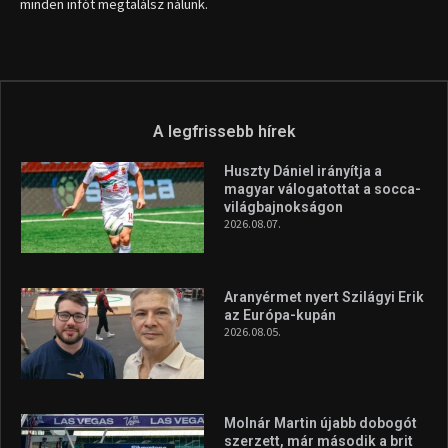
minden infót megtalálsz nálunk.
A legfrissebb hírek
Huszty Dániel irányítja a
magyar válogatottat a socca-
világbajnokságon
2026.08.07.
Aranyérmet nyert Szilágyi Erik
az Európa-kupán
2026.08.05.
Molnár Martin újabb dobogót
szerzett, már második a brit