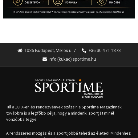
1035 Budapest, Miklós u. 7.
+36 30 471 1373
info (kukac) sportime.hu
Túl a 18. X-en és rendezvények százain a Sportime Magazinnak
továbbra is a legfőbb célja, hogy a mindenki sportját minél
vonzóbbá tegye.
A rendszeres mozgás és a sport jobbá teheti az életed! Mindehhez