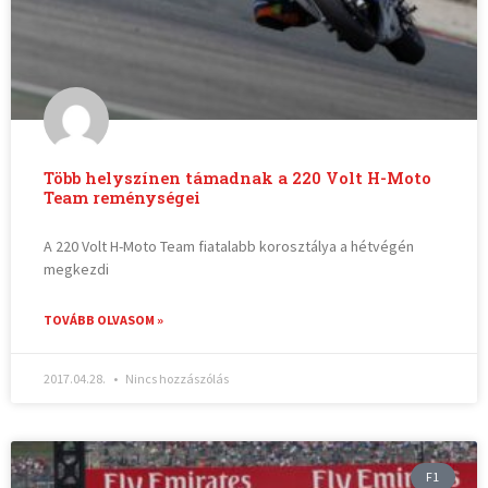
Több helyszínen támadnak a 220 Volt H-Moto
Team reménységei
A 220 Volt H-Moto Team fiatalabb korosztálya a hétvégén
megkezdi
TOVÁBB OLVASOM »
2017.04.28.
Nincs hozzászólás
F1