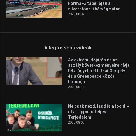
Forma–3 tabelláján a
silverstone-i hétvége után
2026.08.04.
A legfrissebb videók
Az extrém időjárás és az
aszály következményeire hívja
fel a figyelmet Litkai Gergely
és a Greenpeace közös
híradója
2025.08.14.
Ne csak nézd, lásd is a focit! –
itt a Tippmix Teljes
Terjedelem!
2025.08.05.