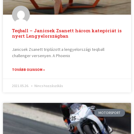
Teqball – Janicsek Zsanett három kategóriát is
nyert Lengyelországban
Janicsek Zsanett triplázott a lengyelországi teqball
challenger versenyen. A Phoenix
TOVÁBB OLVASOM »
2021.05.26.
Nincs hozzászólás
MOTORSPORT