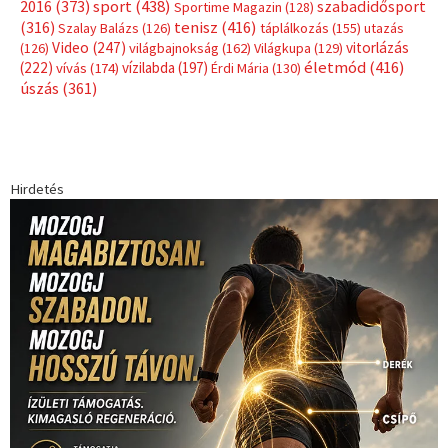
sport
(438)
2016
(373)
szabadidősport
Sportime Magazin
(128)
(316)
tenisz
(416)
Szalay Balázs
(126)
táplálkozás
(155)
utazás
Video
(247)
vitorlázás
(126)
világbajnokság
(162)
Világkupa
(129)
életmód
(416)
(222)
vívás
(174)
vízilabda
(197)
Érdi Mária
(130)
úszás
(361)
Hirdetés