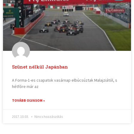
Szünet nélkül Japánban
A Forma-1-es csapatok vasárnap elbúcsúztak Malajziától, s
hétfőre már az
TOVÁBB OLVASOM »
2017.10.03.
Nincs hozzászólás