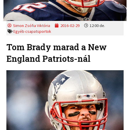
Simon Zsófia Viktória
2016-02-29
12:00 de.
Egyéb csapatsportok
Tom Brady marad a New
England Patriots-nál