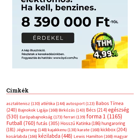
Címkék
Babos Tímea
asztalitenisz
(130)
atlétika
(144)
autosport
(123)
egészség
(240)
Bécs
(214)
Bajnokok Ligája
(168)
Birkózás
(143)
forma 1
(1165)
(530)
Európabajnokság
(173)
ferrari
(139)
Futball
(760)
futás
(305)
Hosszú Katinka
(186)
hungaroring
(181)
kickbox
(204)
Jégkorong
(148)
kajakkenu
(138)
karate
(168)
kézilabda
(448)
kosárlabda
(166)
Lewis Hamilton
(168)
magyar