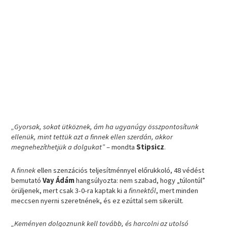
„Gyorsak, sokat ütköznek, ám ha ugyanúgy összpontosítunk
ellenük, mint tettük azt a finnek ellen szerdán, akkor
megnehezíthetjük a dolgukat”
– mondta
Stipsicz
.
A
finnek
ellen szenzációs teljesítménnyel előrukkoló, 48 védést
bemutató
Vay Ádám
hangsúlyozta: nem szabad, hogy „túlontúl”
örüljenek, mert csak 3-0-ra kaptak ki a
finnektől
, mert minden
meccsen nyerni szeretnének, és ez ezúttal sem sikerült.
„Keményen dolgoznunk kell tovább, és harcolni az utolsó