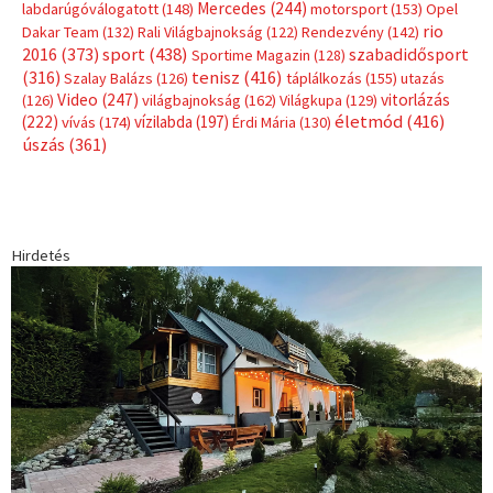
Mercedes
(244)
labdarúgóválogatott
(148)
motorsport
(153)
Opel
rio
Dakar Team
(132)
Rali Világbajnokság
(122)
Rendezvény
(142)
sport
(438)
2016
(373)
szabadidősport
Sportime Magazin
(128)
(316)
tenisz
(416)
Szalay Balázs
(126)
táplálkozás
(155)
utazás
Video
(247)
vitorlázás
(126)
világbajnokság
(162)
Világkupa
(129)
életmód
(416)
(222)
vívás
(174)
vízilabda
(197)
Érdi Mária
(130)
úszás
(361)
Hirdetés