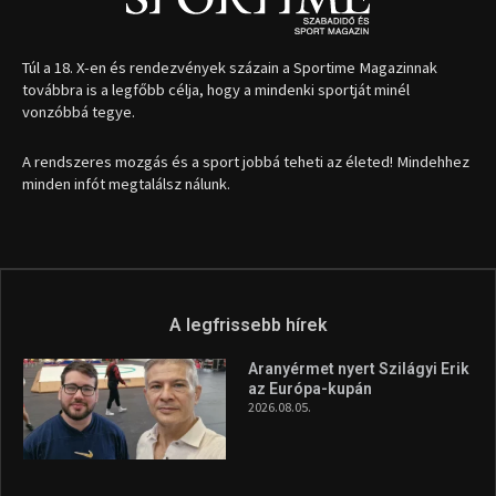
Túl a 18. X-en és rendezvények százain a Sportime Magazinnak
továbbra is a legfőbb célja, hogy a mindenki sportját minél
vonzóbbá tegye.
A rendszeres mozgás és a sport jobbá teheti az életed! Mindehhez
minden infót megtalálsz nálunk.
A legfrissebb hírek
Aranyérmet nyert Szilágyi Erik
az Európa-kupán
2026.08.05.