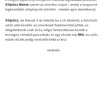
Stipsicz Bence
szerint az
amerikai csapat
– amely a
magyarok
legközelebbi
világbajnoki ellenfele
– minden apró elemében jó.
Stipsicz
, aki február 3-án töltötte be a 19. életévét, a
fakultatív
edzés
után közölte: az
amerikaiak
fiatal kerettel jöttek, az
átlagéletkoruk csak 23 év, mégis fantasztikusan kezelik a
korongot, remekül passzolnak, és egy részük már
NHL
-es
sztár
,
másik részük pedig rövid időn belül az lesz.
Hirdetés