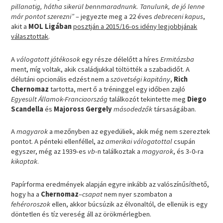
pillanatig, hátha sikerül bennmaradnunk. Tanulunk, de jó lenne
már pontot szerezni”
– jegyezte meg a 22 éves
debreceni kapus
,
akit a
MOL Ligában
posztján a 2015/16-os idény legjobbjának
választottak
.
A
válogatott játékosok
egy része délelőtt a híres
Ermitázsba
ment, míg voltak, akik családjukkal töltötték a szabadidőt. A
délutáni opcionális edzést nem a
szövetségi kapitány
,
Rich
Chernomaz
tartotta, mert ő a tréninggel egy időben zajló
Egyesült Államok-Franciaország
találkozót tekintette meg
Diego
Scandella
és
Majoross Gergely
másodedzők
társaságában.
A
magyarok
a mezőnyben az egyedüliek, akik még nem szereztek
pontot. A pénteki ellenféllel, az
amerikai válogatottal
csupán
egyszer, még az 1939-es
vb
-n találkoztak a
magyarok
, és 3-0-ra
kikaptak
.
Papírforma eredmények alapján egyre inkább az valószínűsíthető,
hogy ha a
Chernomaz
–
csapat
nem nyer szombaton a
fehéroroszok
ellen, akkor búcsúzik az élvonaltól, de ellenük is egy
döntetlen és tíz vereség áll az örökmérlegben.