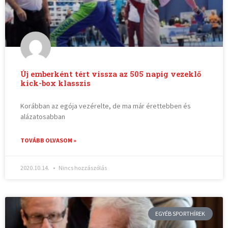
Új emberként tért vissza az 505 napig vezeklő
kick-box klasszis
Korábban az egója vezérelte, de ma már érettebben és
alázatosabban
TOVÁBB OLVASOM »
2020.10.14.
Nincs hozzászólás
EGYÉB SPORTHÍREK