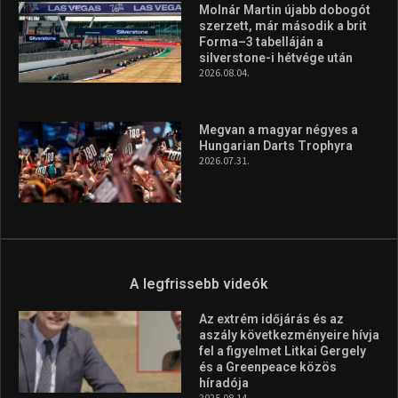
Molnár Martin újabb dobogót
szerzett, már második a brit
Forma–3 tabelláján a
silverstone-i hétvége után
2026.08.04.
Megvan a magyar négyes a
Hungarian Darts Trophyra
2026.07.31.
A legfrissebb videók
Az extrém időjárás és az
aszály következményeire hívja
fel a figyelmet Litkai Gergely
és a Greenpeace közös
híradója
2025.08.14.