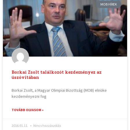
MOB HÍREK
Borkai Zsolt találkozót kezdeményez az
úszóvitában
Borkai Zsolt, a Magyar Olimpiai Bizottság (MOB) elnöke
kezdeményezni fog
TOVÁBB OLVASOM »
2016.01.11.
Nincs hozzászólás