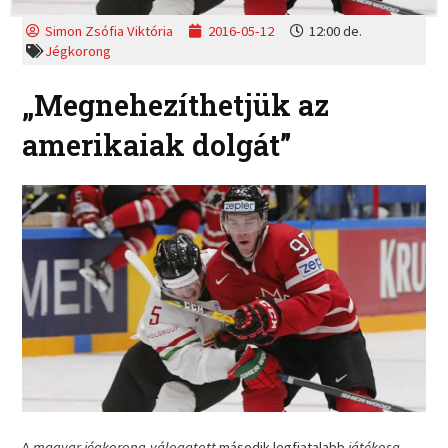
Simon Zsófia Viktória
2016-05-12
12:00 de.
Jégkorong
„Megnehezíthetjük az
amerikaiak dolgát”
A
magyar jégkorong-válogatott
második legfiatalabb
játékosa
,