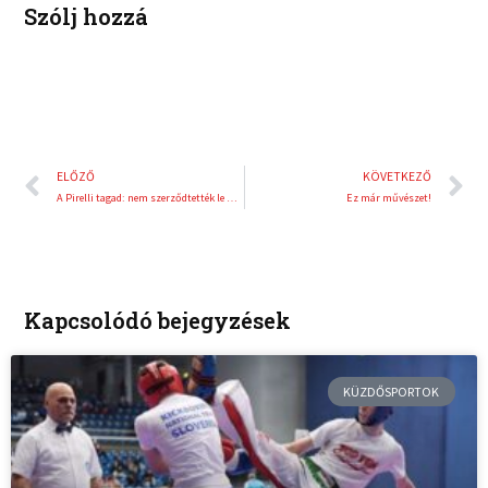
Szólj hozzá
Előző
K
ELŐZŐ
KÖVETKEZŐ
A Pirelli tagad: nem szerződtették le Pastor Maldonadót
Ez már művészet!
Kapcsolódó bejegyzések
KÜZDŐSPORTOK