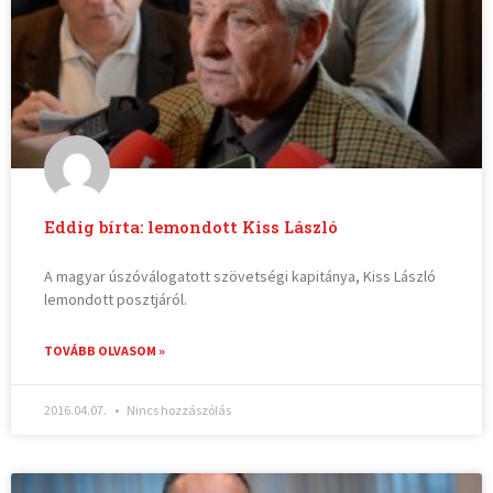
Eddig bírta: lemondott Kiss László
A magyar úszóválogatott szövetségi kapitánya, Kiss László
lemondott posztjáról.
TOVÁBB OLVASOM »
2016.04.07.
Nincs hozzászólás