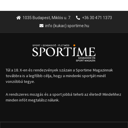
1035 Budapest, Miklós u. 7.
+36 30 471 1373
info (kukac) sportime.hu
Túl a 18. X-en és rendezvények százain a Sportime Magazinnak
továbbra is a legfőbb célja, hogy a mindenki sportját minél
vonzóbbá tegye.
A rendszeres mozgás és a sport jobbá teheti az életed! Mindehhez
minden infót megtalálsz nálunk.