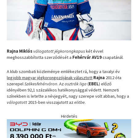
Rajna Miklós
válogatott jégkorongkapus
két évvel
meghosszabbította szerződését a
Fehérvár AV19
csapatánál.
A klub szombati közleménye emlékeztet rá, hogy a tavalyi év
legjobb magyar jégkorongozójának választott
Rajna
2012 óta
szerepel
Székesfehérváron
. Az
osztrák liga
(
EBEL
) előző
idényében 92,1 százalékos hatékonysággal védett. Nemzeti
színekben is letette a névjegyét, nagy szerepe volt abban, hogy a
válogatott
2015-ben visszajutott az
elitbe
.
Hirdetés