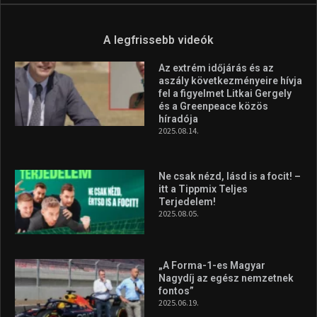
A legfrissebb videók
Az extrém időjárás és az
aszály következményeire hívja
fel a figyelmet Litkai Gergely
és a Greenpeace közös
híradója
2025.08.14.
Ne csak nézd, lásd is a focit! –
itt a Tippmix Teljes
Terjedelem!
2025.08.05.
„A Forma-1-es Magyar
Nagydíj az egész nemzetnek
fontos”
2025.06.19.