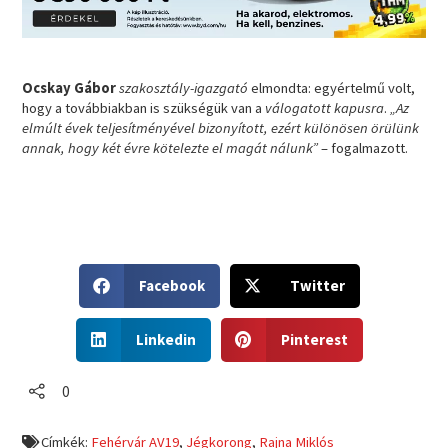
Ocskay Gábor
szakosztály-igazgató
elmondta: egyértelmű volt,
hogy a továbbiakban is szükségük van a
válogatott kapusra
.
„Az
elmúlt évek teljesítményével bizonyított, ezért különösen örülünk
annak, hogy két évre kötelezte el magát nálunk”
– fogalmazott.
S
S
Facebook
Twitter
h
h
a
a
S
S
r
r
Linkedin
Pinterest
h
h
e
e
a
a
o
o
r
r
0
n
n
e
e
f
t
o
o
a
w
Címkék:
Fehérvár AV19
,
Jégkorong
,
Rajna Miklós
n
n