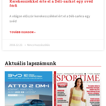
Kerekesszékkel érte el a Déli-sarkot egy svéd
férfi
A világon először kerekesszékkel ért el a Déli-sarkra egy
svéd
TOVÁBB OLVASOM »
2016.12.22.
Nincs hozzászólás
Aktuális lapszámunk