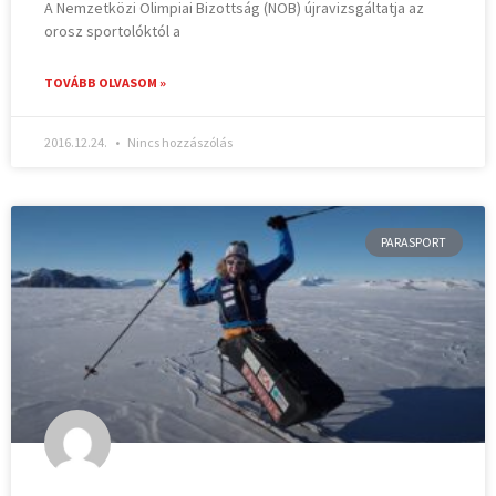
A Nemzetközi Olimpiai Bizottság (NOB) újravizsgáltatja az
orosz sportolóktól a
TOVÁBB OLVASOM »
2016.12.24.
Nincs hozzászólás
PARASPORT