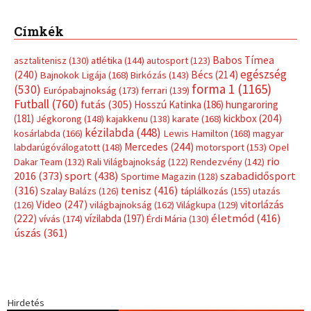
Címkék
Babos Tímea
asztalitenisz
(130)
atlétika
(144)
autosport
(123)
egészség
(240)
Bécs
(214)
Bajnokok Ligája
(168)
Birkózás
(143)
forma 1
(1165)
(530)
Európabajnokság
(173)
ferrari
(139)
Futball
(760)
futás
(305)
Hosszú Katinka
(186)
hungaroring
(181)
kickbox
(204)
Jégkorong
(148)
kajakkenu
(138)
karate
(168)
kézilabda
(448)
kosárlabda
(166)
Lewis Hamilton
(168)
magyar
Mercedes
(244)
labdarúgóválogatott
(148)
motorsport
(153)
Opel
rio
Dakar Team
(132)
Rali Világbajnokság
(122)
Rendezvény
(142)
sport
(438)
2016
(373)
szabadidősport
Sportime Magazin
(128)
(316)
tenisz
(416)
Szalay Balázs
(126)
táplálkozás
(155)
utazás
Video
(247)
vitorlázás
(126)
világbajnokság
(162)
Világkupa
(129)
életmód
(416)
(222)
vívás
(174)
vízilabda
(197)
Érdi Mária
(130)
úszás
(361)
Hirdetés