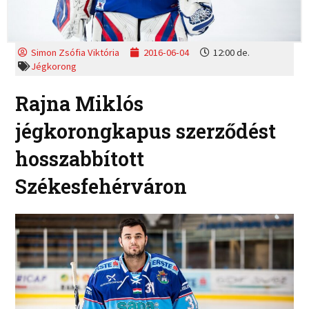
Simon Zsófia Viktória
2016-06-04
12:00 de.
Jégkorong
Rajna Miklós
jégkorongkapus szerződést
hosszabbított
Székesfehérváron