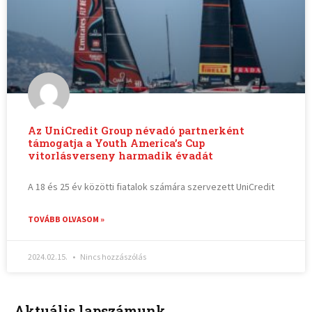
Az UniCredit Group névadó partnerként
támogatja a Youth America’s Cup
vitorlásverseny harmadik évadát
A 18 és 25 év közötti fiatalok számára szervezett UniCredit
TOVÁBB OLVASOM »
2024.02.15.
Nincs hozzászólás
Aktuális lapszámunk