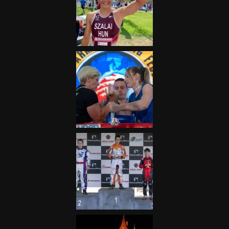
„A Forma-1-es Magyar
Nagydíj az egész nemzetnek
fontos”
2025.06.19.
Galéria