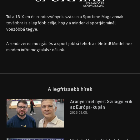
1035 Budapest, Miklós u. 7.
+36 30 471 1373
info (kukac) sportime.hu
Túl a 18. X-en és rendezvények százain a Sportime Magazinnak
továbbra is a legfőbb célja, hogy a mindenki sportját minél
vonzóbbá tegye.
A rendszeres mozgás és a sport jobbá teheti az életed! Mindehhez
minden infót megtalálsz nálunk.