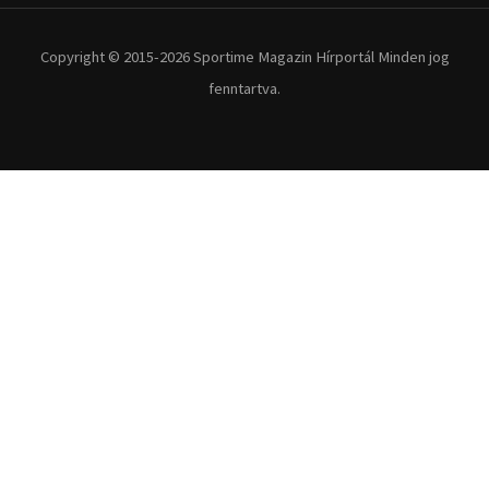
Extrém Sportok
Fitnesz
Egyéb szabadidősport
Túra-Utazás
Lovassport
Közösségi sport
Copyright © 2015-2026 Sportime Magazin Hírportál Minden jog
fenntartva.