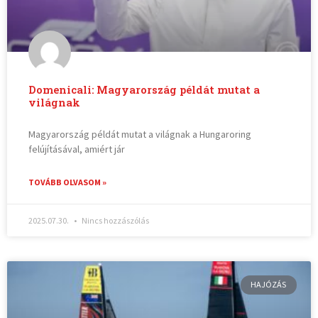
Domenicali: Magyarország példát mutat a
világnak
Magyarország példát mutat a világnak a Hungaroring
felújításával, amiért jár
TOVÁBB OLVASOM »
2025.07.30.
Nincs hozzászólás
HAJÓZÁS