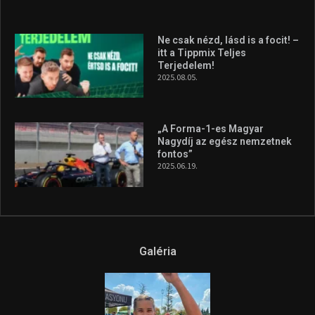
A legfrissebb videók
Az extrém időjárás és az
aszály következményeire hívja
fel a figyelmet Litkai Gergely
és a Greenpeace közös
híradója
2025.08.14.
Ne csak nézd, lásd is a focit! –
itt a Tippmix Teljes
Terjedelem!
2025.08.05.