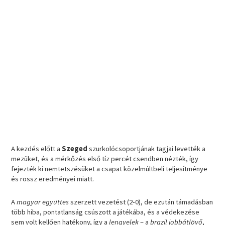
A kezdés előtt a
Szeged
szurkolócsoportjának tagjai levették a
mezüket, és a mérkőzés első tíz percét csendben nézték, így
fejezték ki nemtetszésüket a csapat közelmúltbeli teljesítménye
és rossz eredményei miatt.
A
magyar együttes
szerzett vezetést (2-0), de ezután támadásban
több hiba, pontatlanság csúszott a játékába, és a védekezése
sem volt kellően hatékony, így a
lengyelek
– a
brazil jobbátlövő
,