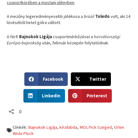
csoportkörében a mostani idényben
.
A mezőny legeredményesebb játékosa a
brazil
Toledo
volt, aki 14
lövéséből hetet gólra váltott.
A férfi
Bajnokok Ligája
csoportmérkőzései a
horvátországi
Európa-bajnokság
után, február közepén folytatódnak.
S
S
Facebook
Twitter
h
h
a
a
S
S
r
r
Linkedin
Pinterest
h
h
e
e
a
a
o
o
r
r
0
n
n
e
e
f
t
o
o
a
w
Címkék:
Bajnokok Ligája
,
kézilabda
,
MOLPick Szeged
,
Orlen
n
n
c
i
Wisla Plock
l
p
e
t