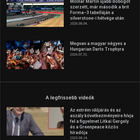
A legfrissebb hírek
Aranyérmet nyert Szilágyi Erik
az Európa-kupán
2026.08.05.
Molnár Martin újabb dobogót
szerzett, már második a brit
Forma–3 tabelláján a
silverstone-i hétvége után
2026.08.04.
Megvan a magyar négyes a
Hungarian Darts Trophyra
2026.07.31.