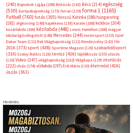
Címkék
Babos Tímea
asztalitenisz
(130)
atlétika
(144)
autosport
(123)
egészség
(240)
Bécs
(214)
Bajnokok Ligája
(168)
Birkózás
(143)
forma 1
(1165)
(530)
Európabajnokság
(173)
ferrari
(139)
Futball
(760)
futás
(305)
Hosszú Katinka
(186)
hungaroring
(181)
kickbox
(204)
Jégkorong
(148)
kajakkenu
(138)
karate
(168)
kézilabda
(448)
kosárlabda
(166)
Lewis Hamilton
(168)
magyar
Mercedes
(244)
labdarúgóválogatott
(148)
motorsport
(153)
Opel
rio
Dakar Team
(132)
Rali Világbajnokság
(122)
Rendezvény
(142)
sport
(438)
2016
(373)
szabadidősport
Sportime Magazin
(128)