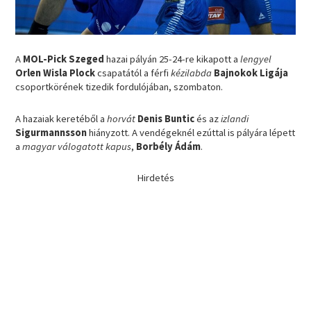
A
MOL-Pick Szeged
hazai pályán 25-24-re kikapott a
lengyel
Orlen Wisla Plock
csapatától a férfi
kézilabda
Bajnokok Ligája
csoportkörének tizedik fordulójában, szombaton.
A hazaiak keretéből a
horvát
Denis Buntic
és az
izlandi
Sigurmannsson
hiányzott. A vendégeknél ezúttal is pályára lépett
a
magyar válogatott kapus
,
Borbély Ádám
.
Hirdetés