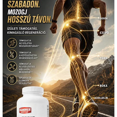
(316)
tenisz
(416)
Szalay Balázs
(126)
táplálkozás
(155)
utazás
Video
(247)
vitorlázás
(126)
világbajnokság
(162)
Világkupa
(129)
életmód
(416)
(222)
vívás
(174)
vízilabda
(197)
Érdi Mária
(130)
úszás
(361)
Hirdetés