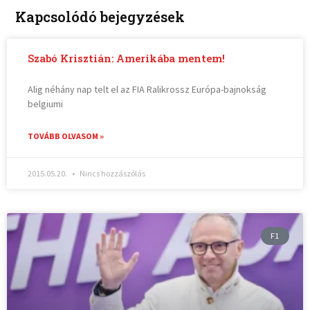
Kapcsolódó bejegyzések
Szabó Krisztián: Amerikába mentem!
Alig néhány nap telt el az FIA Ralikrossz Európa-bajnokság
belgiumi
TOVÁBB OLVASOM »
2015.05.20.
Nincs hozzászólás
F1