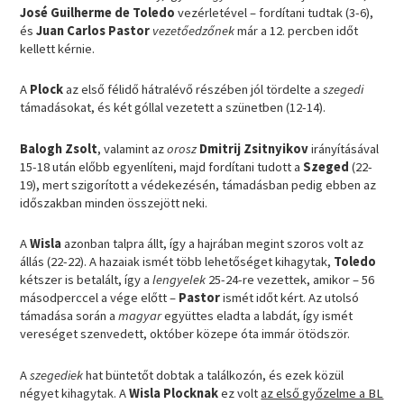
José Guilherme de Toledo
vezérletével – fordítani tudtak (3-6),
és
Juan Carlos Pastor
vezetőedzőnek
már a 12. percben időt
kellett kérnie.
A
Plock
az első félidő hátralévő részében jól tördelte a
szegedi
támadásokat, és két góllal vezetett a szünetben (12-14).
Balogh Zsolt
, valamint az
orosz
Dmitrij Zsitnyikov
irányításával
15-18 után előbb egyenlíteni, majd fordítani tudott a
Szeged
(22-
19), mert szigorított a védekezésén, támadásban pedig ebben az
időszakban minden összejött neki.
A
Wisla
azonban talpra állt, így a hajrában megint szoros volt az
állás (22-22). A hazaiak ismét több lehetőséget kihagytak,
Toledo
kétszer is betalált, így a
lengyelek
25-24-re vezettek, amikor – 56
másodperccel a vége előtt –
Pastor
ismét időt kért. Az utolsó
támadása során a
magyar
együttes eladta a labdát, így ismét
vereséget szenvedett, október közepe óta immár ötödször.
A
szegediek
hat büntetőt dobtak a találkozón, és ezek közül
négyet kihagytak. A
Wisla Plocknak
ez volt
az első győzelme a BL