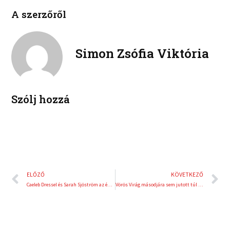
i
i
b
t
A szerzőről
n
n
o
e
k
t
o
r
e
e
k
d
r
Simon Zsófia Viktória
i
e
n
s
t
Szólj hozzá
Előző
K
ELŐZŐ
KÖVETKEZŐ
Caeleb Dressel és Sarah Sjöström az év úszója
Vörös Virág másodjára sem jutott túl a selejtezőn