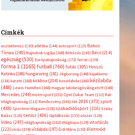
Címkék
Babos
asztalitenisz
(130)
atlétika
(144)
autosport
(123)
Tímea
(240)
Bécs
(214)
Bajnokok Ligája
(168)
Birkózás
(143)
egészség
(530)
Európabajnokság
(173)
ferrari
(139)
forma 1
(1165)
Futball
(760)
futás
(305)
Hosszú
Katinka
(186)
hungaroring
(181)
Jégkorong
(148)
kajakkenu
kézilabda
kickbox
(204)
(138)
karate
(168)
kosárlabda
(166)
(448)
Lewis Hamilton
(168)
magyar labdarúgóválogatott
(148)
Mercedes
(244)
motorsport
(153)
Opel Dakar Team
(132)
Rali
sport
rio 2016
(373)
Világbajnokság
(122)
Rendezvény
(142)
(438)
szabadidősport
(316)
Sportime Magazin
(128)
Szalay
tenisz
(416)
Balázs
(126)
táplálkozás
(155)
utazás
(126)
Video
(247)
vitorlázás
világbajnokság
(162)
Világkupa
(129)
életmód
(222)
vívás
(174)
vízilabda
(197)
Érdi Mária
(130)