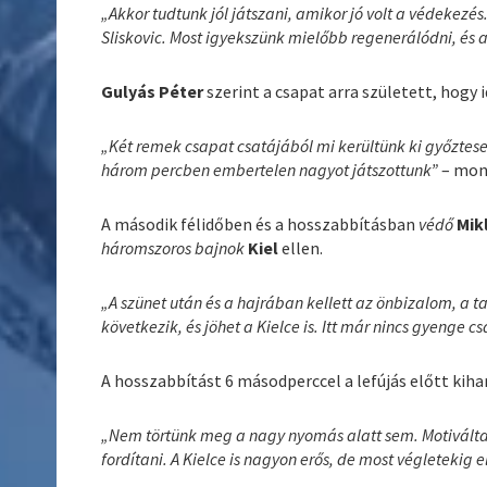
„Akkor tudtunk jól játszani, amikor jó volt a védekezés
Sliskovic. Most igyekszünk mielőbb regenerálódni, és a 
Gulyás Péter
szerint a csapat arra született, hogy 
„Két remek csapat csatájából mi kerültünk ki győztese
három percben embertelen nagyot játszottunk”
– mo
A második félidőben és a hosszabbításban
védő
Mik
háromszoros bajnok
Kiel
ellen.
„A szünet után és a hajrában kellett az önbizalom, a t
következik, és jöhet a Kielce is. Itt már nincs gyenge 
A hosszabbítást 6 másodperccel a lefújás előtt kih
„Nem törtünk meg a nagy nyomás alatt sem. Motiválta
fordítani. A Kielce is nagyon erős, de most végletekig 