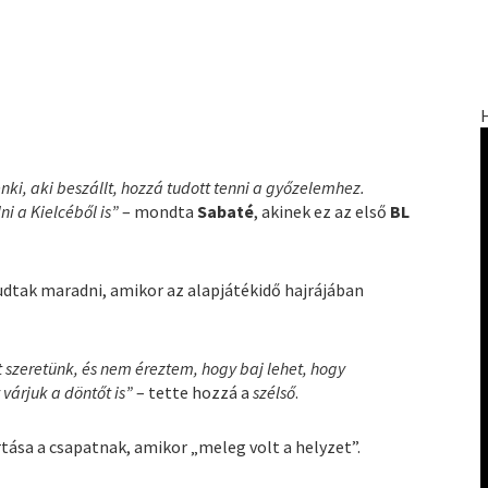
, aki beszállt, hozzá tudott tenni a győzelemhez.
i a Kielcéből is”
– mondta
Sabaté
, akinek ez az első
BL
udtak maradni, amikor az alapjátékidő hajrájában
 szeretünk, és nem éreztem, hogy baj lehet, hogy
várjuk a döntőt is”
– tette hozzá a
szélső
.
rtása a csapatnak, amikor „meleg volt a helyzet”.