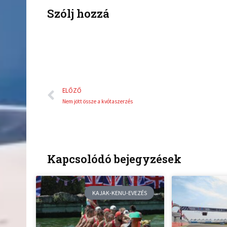
k
Szólj hozzá
Előző
ELŐZŐ
Nem jött össze a kvótaszerzés
Kapcsolódó bejegyzések
KAJAK-KENU-EVEZÉS