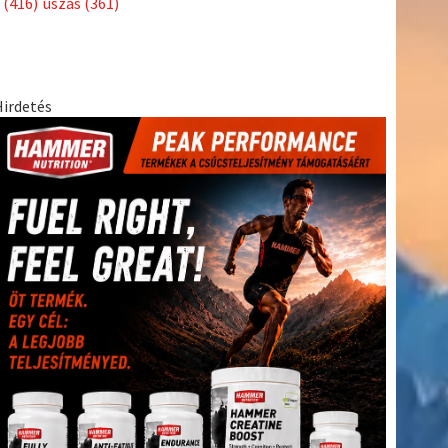
(416)
úszás
(361)
Hirdetés