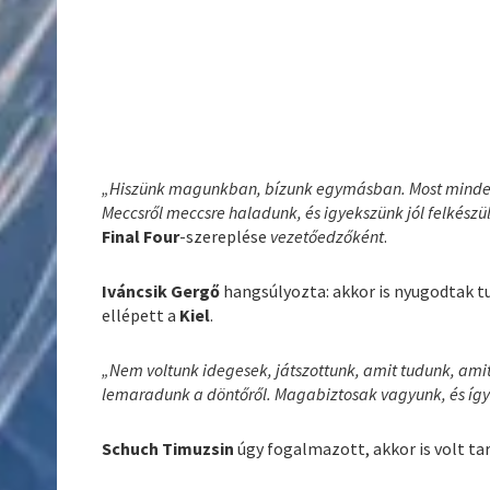
„Hiszünk magunkban, bízunk egymásban. Most mindenki
Meccsről meccsre haladunk, és igyekszünk jól felkészüln
Final Four
-szereplése
vezetőedzőként
.
Iváncsik Gergő
hangsúlyozta: akkor is nyugodtak t
ellépett a
Kiel
.
„Nem voltunk idegesek, játszottunk, amit tudunk, amit
lemaradunk a döntőről. Magabiztosak vagyunk, és így 
Schuch Timuzsin
úgy fogalmazott, akkor is volt ta