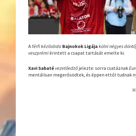
A
férfi kézilabda
Bajnokok Ligája
kölni négyes dönt
veszprémi
érintett a csapat tartását emelte ki.
Xavi Sabaté
vezetőedző
jelezte: sorra csatáznak
Eu
mentálisan megerősödtek, és éppen ettől tudnak nye
H