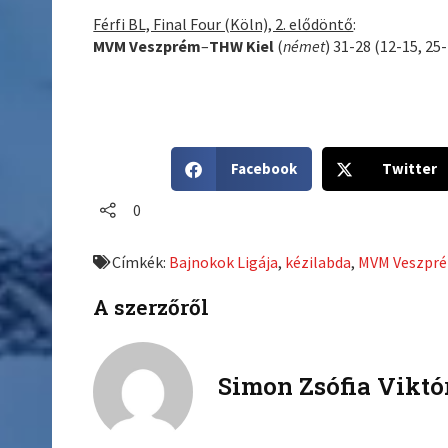
Férfi BL, Final Four (Köln), 2. elődöntő
:
MVM Veszprém
–
THW Kiel
(
német
) 31-28 (12-15, 25
S
S
Facebook
Twitter
h
h
a
a
0
r
r
e
e
Címkék:
Bajnokok Ligája
,
kézilabda
,
MVM Veszpr
o
o
n
n
A szerzőről
f
t
a
w
c
i
Simon Zsófia Viktó
e
t
b
t
o
e
o
r