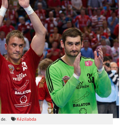
 de.
Kézilabda