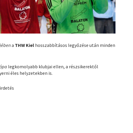
őjében
a
THW Kiel
hosszabbításos legyőzése után minden
rópa
legkomolyabb klubjai ellen, a részsikerektől
rni éles helyzetekben is.
irdetés