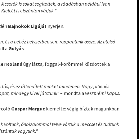
. A cserék is sokat segítettek, a ráadásban például Ivan
Kielcét is elszántan várjuk.”
idén
Bajnokok Ligáját
nyerjen.
n, és a nehéz helyzetben sem roppantunk össze. Az utolsó
ndta
Gulyás
.
ler Roland
úgy látta, foggal-körömmel küzdöttek a
artás, és ez átlendített minket mindenen. Nagy pihenés
csapat, mindegy kivel játszunk”
– mondta a
veszprémi kapus
.
arcoló
Gaspar Marguc
kiemelte: végig bíztak magunkban.
k voltunk, önbizalommal telve vártuk a meccset és tudtunk
elszántak vagyunk.”