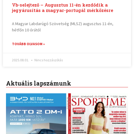
Vb-selejtező – Augusztus 11-én kezdődik a
jegyárusítás a magyar-portugál mérkőzésre
A Magyar Labdarúgó Szövetség (MLSZ) augusztus 11-én,
hétfőn 10 órától
TOVÁBB OLVASOM »
2025.08.01.
Nincs hozzászólás
Aktuális lapszámunk