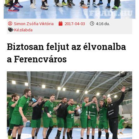
Simon Zsófia Viktória
2017-04-03
4:16 du.
Kézilabda
Biztosan feljut az élvonalba
a Ferencváros