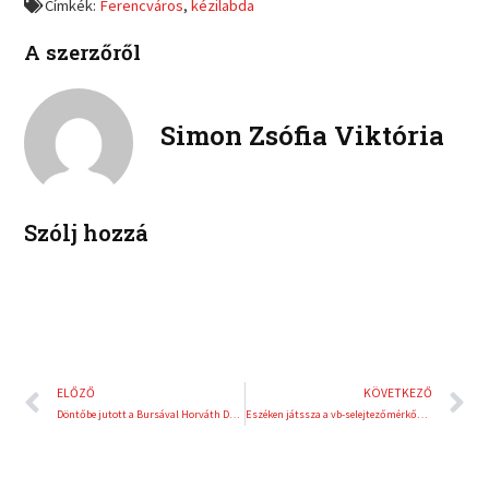
Címkék:
Ferencváros
,
kézilabda
n
n
c
i
l
p
e
t
A szerzőről
i
i
b
t
n
n
o
e
k
t
o
r
e
e
Simon Zsófia Viktória
k
d
r
i
e
n
s
t
Szólj hozzá
Előző
K
ELŐZŐ
KÖVETKEZŐ
Döntőbe jutott a Bursával Horváth Dóra
Eszéken játssza a vb-selejtezőmérkőzéseket a magyar csapat