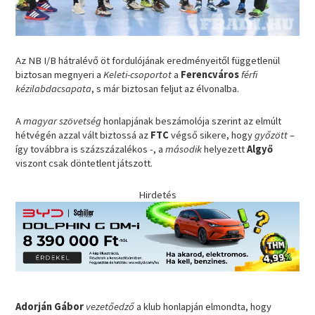
Az NB I/B hátralévő öt fordulójának eredményeitől függetlenül
biztosan megnyeri a
Keleti-csoportot
a
Ferencváros
férfi
kézilabdacsapata
, s már biztosan feljut az élvonalba.
A
magyar szövetség
honlapjának beszámolója szerint az elmúlt
hétvégén azzal vált biztossá az
FTC
végső sikere, hogy
győzött
–
így továbbra is százszázalékos -, a
második
helyezett
Algyő
viszont csak döntetlent játszott.
Hirdetés
Adorján Gábor
vezetőedző
a klub honlapján elmondta, hogy