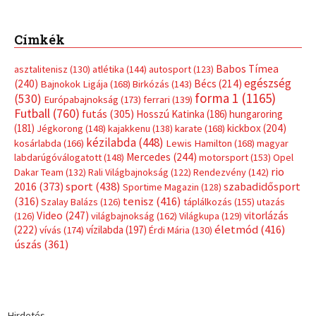
Címkék
Babos Tímea
asztalitenisz
(130)
atlétika
(144)
autosport
(123)
egészség
(240)
Bécs
(214)
Bajnokok Ligája
(168)
Birkózás
(143)
forma 1
(1165)
(530)
Európabajnokság
(173)
ferrari
(139)
Futball
(760)
futás
(305)
Hosszú Katinka
(186)
hungaroring
(181)
kickbox
(204)
Jégkorong
(148)
kajakkenu
(138)
karate
(168)
kézilabda
(448)
kosárlabda
(166)
Lewis Hamilton
(168)
magyar
Mercedes
(244)
labdarúgóválogatott
(148)
motorsport
(153)
Opel
rio
Dakar Team
(132)
Rali Világbajnokság
(122)
Rendezvény
(142)
sport
(438)
2016
(373)
szabadidősport
Sportime Magazin
(128)
(316)
tenisz
(416)
Szalay Balázs
(126)
táplálkozás
(155)
utazás
Video
(247)
vitorlázás
(126)
világbajnokság
(162)
Világkupa
(129)
életmód
(416)
(222)
vívás
(174)
vízilabda
(197)
Érdi Mária
(130)
úszás
(361)
Hirdetés