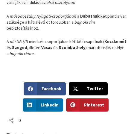
vállalják az indulást az
első osztályban
.
A
másodosztály Nyugati-csoportjában
a
Dabasnak
két pontra van
szüksége a hátralévő öt fordulóban a
bajnoki cím
bebiztosításához.
A
női NB I/B
mindkét csoportjában két-két csapatnak (
Kecskemét
és
Szeged
, illetve
Vasas
és
Szombathely
) maradt reális esélye
a
bajnoki címre
.
S
S
Facebook
Twitter
h
h
a
a
S
S
r
r
Linkedin
Pinterest
h
h
e
e
a
a
o
o
r
r
0
n
n
e
e
f
t
o
o
a
w