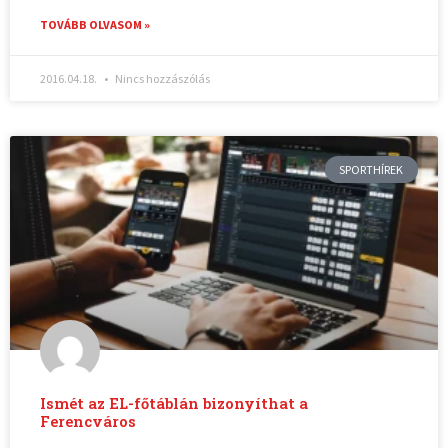
TOVÁBB OLVASOM »
2016.04.18.
Nincs hozzászólás
SPORTHÍREK
Ismét az EL-főtáblán bizonyíthat a
Ferencváros