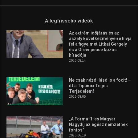
A legfrissebb videók
Az extrém időjárás és az
aszály következményeire hívja
fel a figyelmet Litkai Gergely
és a Greenpeace közös
híradója
2025.08.14.
Ne csak nézd, lásd is a focit! –
itt a Tippmix Teljes
Terjedelem!
2025.08.05.
„A Forma-1-es Magyar
Nagydíj az egész nemzetnek
fontos”
2025.06.19.