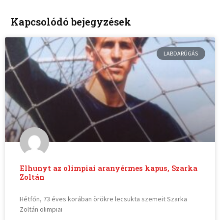
Kapcsolódó bejegyzések
LABDARÚGÁS
Elhunyt az olimpiai aranyérmes kapus, Szarka
Zoltán
Hétfőn, 73 éves korában örökre lecsukta szemeit Szarka
Zoltán olimpiai