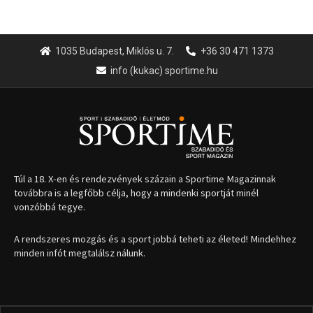
1035 Budapest, Miklós u. 7.
+36 30 471 1373
info (kukac) sportime.hu
Túl a 18. X-en és rendezvények százain a Sportime Magazinnak
továbbra is a legfőbb célja, hogy a mindenki sportját minél
vonzóbbá tegye.
A rendszeres mozgás és a sport jobbá teheti az életed! Mindehhez
minden infót megtalálsz nálunk.