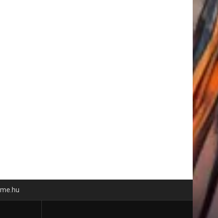
time.hu