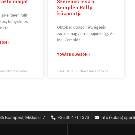
rázta magát
Szerencs lesz a
Zemplén Rally
központja
 sikertelen ralit
ztos, kényelmes
Október utolsó hétvégéjén
eírta
zárul a magyar ralibajnokság. Az
idei Zemplén
SOM »
TOVÁBB OLVASOM »
incs hozzászólás
2024.10.07.
Nincs hozzászólás
35 Budapest, Miklós u. 7.
+36 30 471 1373
info (kukac) spor