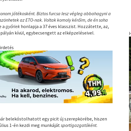
zonom játékosként. Biztos furcsa lesz végleg abbahagyni a
öszönhetek az ETO-nak. Voltak komoly kérőim, de én soha
e a
győriek
honlapja a 37 éves klasszist. Hozzátette, az,
 pályán kívül, egybecsengett az elképzeléseivel.
irdetés
 belekóstolhatott egy picit új szerepkörébe, hiszen
úlius 1-én kezdi meg munkáját
sportigazgatóként
.