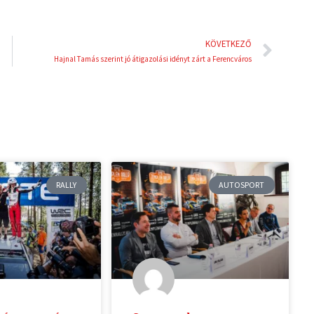
Köve
KÖVETKEZŐ
Hajnal Tamás szerint jó átigazolási idényt zárt a Ferencváros
RALLY
AUTOSPORT