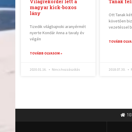
Világrekorder lett a
Tanak fel
magyar kick-boxos
lány
Ott Tanak két
követően bi
Tizedik világbajnoki aranyérmét
vezetéssel b
nyerte Kondár Anna a tavaly év
végén
TOVÁBB OLVA
TOVÁBB OLVASOM »
2020.01.16.
Nincs hozzászólás
2018.07.30.
N
10