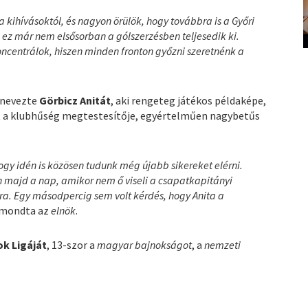
 kihívásoktól, és nagyon örülök, hogy továbbra is a Győri
 ez már nem elsősorban a gólszerzésben teljesedik ki.
ncentrálok, hiszen minden fronton győzni szeretnénk a
nevezte
Görbicz Anitát
, aki rengeteg játékos példaképe,
tt a klubhűség megtestesítője, egyértelműen nagybetűs
gy idén is közösen tudunk még újabb sikereket elérni.
ön majd a nap, amikor nem ő viseli a csapatkapitányi
ra. Egy másodpercig sem volt kérdés, hogy Anita a
mondta az
elnök
.
k Ligáját
, 13-szor a
magyar bajnokságot
, a
nemzeti