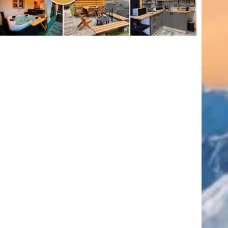
(416)
úszás
(361)
Hirdetés