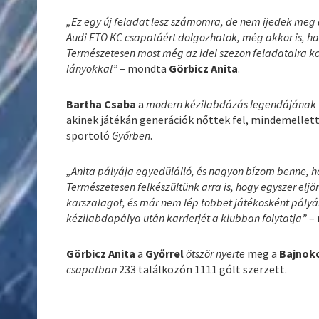
„Ez egy új feladat lesz számomra, de nem ijedek meg a
Audi ETO KC csapatáért dolgozhatok, még akkor is, ha
Természetesen most még az idei szezon feladataira ko
lányokkal”
– mondta
Görbicz Anita
.
Bartha Csaba
a
modern kézilabdázás legendájának
akinek játékán generációk nőttek fel, mindemelle
sportoló
Győrben
.
„Anita pályája egyedülálló, és nagyon bízom benne, ho
Természetesen felkészültünk arra is, hogy egyszer elj
karszalagot, és már nem lép többet játékosként pályá
kézilabdapálya után karrierjét a klubban folytatja”
– 
Görbicz Anita
a
Győrrel
ötször nyerte
meg a
Bajnoko
csapatban
233 találkozón 1111 gólt szerzett.