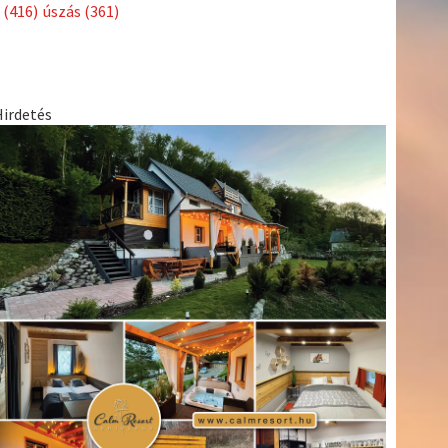
Címkék
Babos
asztalitenisz
(130)
atlétika
(144)
autosport
(123)
Tímea
(240)
Bécs
(214)
Bajnokok Ligája
(168)
Birkózás
(143)
egészség
(530)
Európabajnokság
(173)
ferrari
(139)
forma 1
(1165)
Futball
(760)
futás
(305)
Hosszú
Katinka
(186)
hungaroring
(181)
Jégkorong
(148)
kajakkenu
kézilabda
kickbox
(204)
(138)
karate
(168)
kosárlabda
(166)
(448)
Lewis Hamilton
(168)
magyar labdarúgóválogatott
(148)
Mercedes
(244)
motorsport
(153)
Opel Dakar Team
(132)
Rali
sport
rio 2016
(373)
Világbajnokság
(122)
Rendezvény
(142)
(438)
szabadidősport
(316)
Sportime Magazin
(128)
Szalay
tenisz
(416)
Balázs
(126)
táplálkozás
(155)
utazás
(126)
Video
(247)
vitorlázás
világbajnokság
(162)
Világkupa
(129)
életmód
(222)
vívás
(174)
vízilabda
(197)
Érdi Mária
(130)