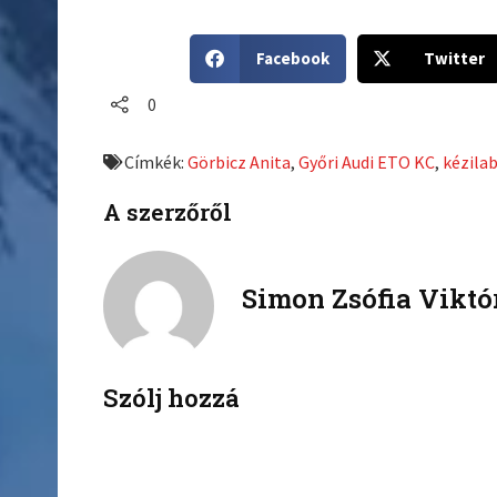
S
S
Facebook
Twitter
h
h
a
a
0
r
r
e
e
Címkék:
Görbicz Anita
,
Győri Audi ETO KC
,
kézila
o
o
n
n
A szerzőről
f
t
a
w
c
i
Simon Zsófia Viktó
e
t
b
t
o
e
o
r
k
Szólj hozzá