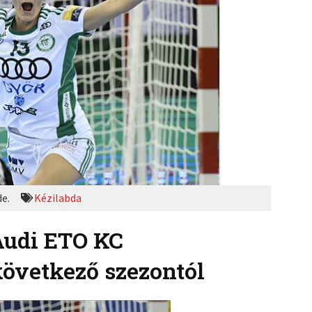
de.
Kézilabda
Audi ETO KC
 következő szezontól