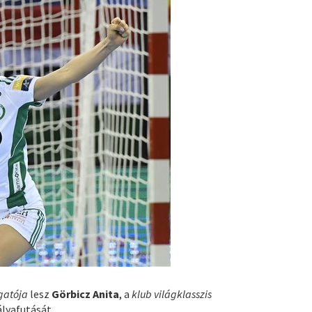
gatója
lesz
Görbicz Anita
, a
klub világklasszis
ályafutását.