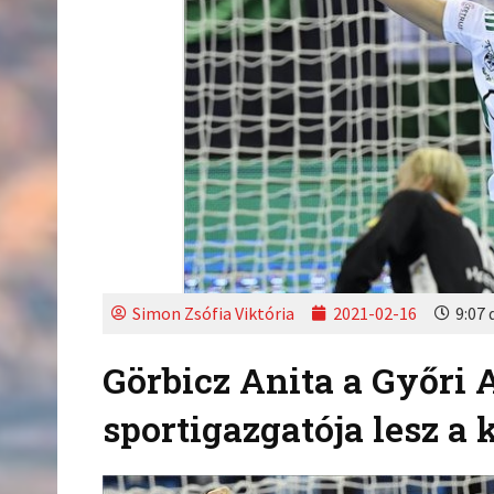
Simon Zsófia Viktória
2021-02-16
9:07 
Görbicz Anita a Győri 
sportigazgatója lesz a