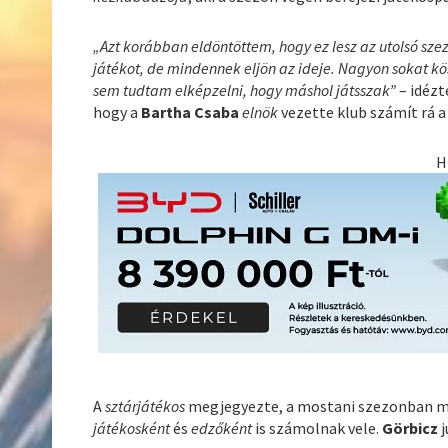
„Azt korábban eldöntöttem, hogy ez lesz az utolsó sze
játékot, de mindennek eljön az ideje. Nagyon sokat k
sem tudtam elképzelni, hogy máshol játsszak”
– idézt
hogy a
Bartha Csaba
elnök
vezette klub számít rá a
H
A
sztárjátékos
megjegyezte, a mostani szezonban már
játékosként
és
edzőként
is számolnak vele.
Görbicz
j