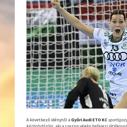
A következő idénytől a
Győri Audi ETO KC
sportigaz
kézilabdázója
, aki a szezon végén befejezi játékosp