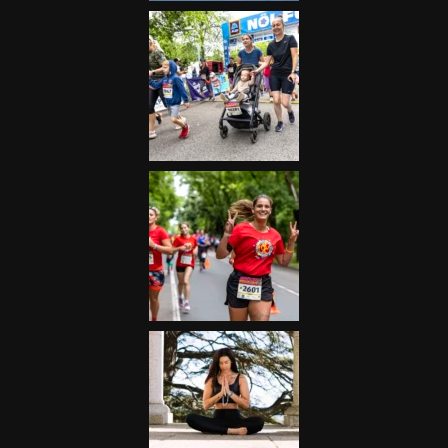
Futás
Kerékpár
Extrém Sportok
Fitnesz