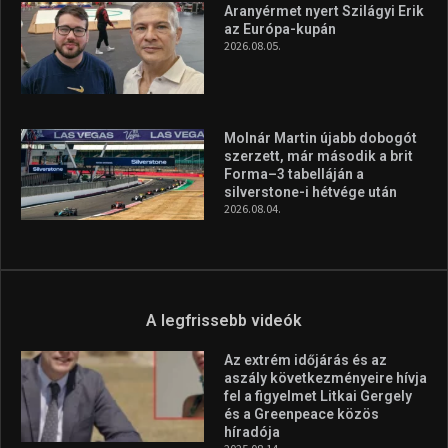
A legfrissebb videók
Az extrém időjárás és az
aszály következményeire hívja
fel a figyelmet Litkai Gergely
és a Greenpeace közös
híradója
2025.08.14.
Ne csak nézd, lásd is a focit! –
itt a Tippmix Teljes
Terjedelem!
2025.08.05.
„A Forma-1-es Magyar
Nagydíj az egész nemzetnek
fontos”
2025.06.19.