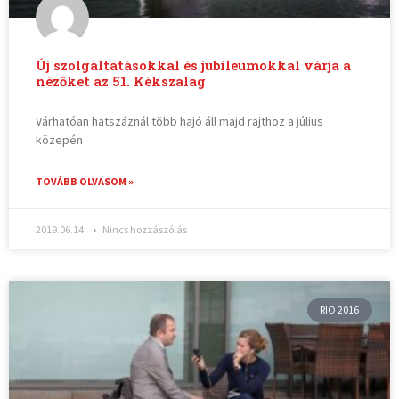
Új szolgáltatásokkal és jubileumokkal várja a
nézőket az 51. Kékszalag
Várhatóan hatszáznál több hajó áll majd rajthoz a július
közepén
TOVÁBB OLVASOM »
2019.06.14.
Nincs hozzászólás
RIO 2016