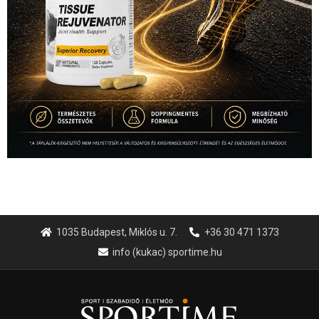
1035 Budapest, Miklós u. 7.
+36 30 471 1373
info (kukac) sportime.hu
Túl a 18. X-en és rendezvények százain a Sportime Magazinnak
továbbra is a legfőbb célja, hogy a mindenki sportját minél
vonzóbbá tegye.
A rendszeres mozgás és a sport jobbá teheti az életed! Mindehhez
minden infót megtalálsz nálunk.