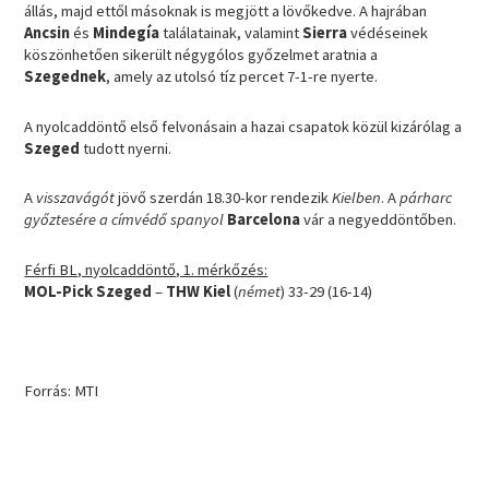
állás, majd ettől másoknak is megjött a lövőkedve. A hajrában
Ancsin
és
Mindegía
találatainak, valamint
Sierra
védéseinek
köszönhetően sikerült négygólos győzelmet aratnia a
Szegednek
, amely az utolsó tíz percet 7-1-re nyerte.
A nyolcaddöntő első felvonásain a hazai csapatok közül kizárólag a
Szeged
tudott nyerni.
A
visszavágót
jövő szerdán 18.30-kor rendezik
Kielben
. A
párharc
győztesére a címvédő spanyol
Barcelona
vár a negyeddöntőben.
Férfi BL, nyolcaddöntő, 1. mérkőzés:
MOL-Pick Szeged
–
THW Kiel
(
német
) 33-29 (16-14)
Forrás: MTI