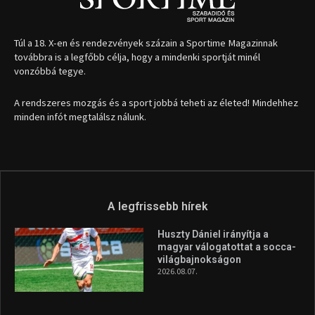
A legfrissebb hírek
Huszty Dániel irányítja a
magyar válogatottat a socca-
világbajnokságon
2026.08.07.
Aranyérmet nyert Szilágyi Erik
az Európa-kupán
2026.08.05.
Molnár Martin újabb dobogót
szerzett, már második a brit
Forma–3 tabelláján a
silverstone-i hétvége után
2026.08.04.