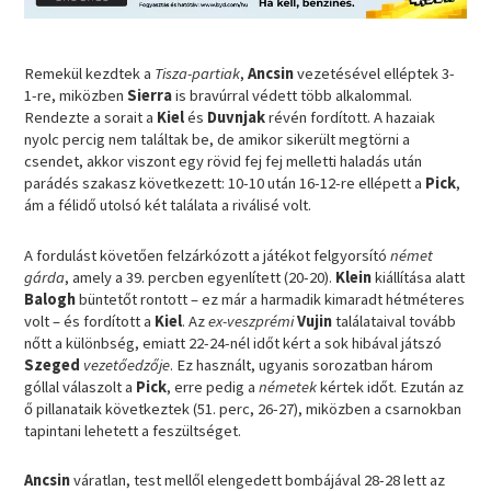
Remekül kezdtek a
Tisza-partiak
,
Ancsin
vezetésével elléptek 3-
1-re, miközben
Sierra
is bravúrral védett több alkalommal.
Rendezte a sorait a
Kiel
és
Duvnjak
révén fordított. A hazaiak
nyolc percig nem találtak be, de amikor sikerült megtörni a
csendet, akkor viszont egy rövid fej fej melletti haladás után
parádés szakasz következett: 10-10 után 16-12-re ellépett a
Pick
,
ám a félidő utolsó két találata a riválisé volt.
A fordulást követően felzárkózott a játékot felgyorsító
német
gárda
, amely a 39. percben egyenlített (20-20).
Klein
kiállítása alatt
Balogh
büntetőt rontott – ez már a harmadik kimaradt hétméteres
volt – és fordított a
Kiel
. Az
ex-veszprémi
Vujin
találataival tovább
nőtt a különbség, emiatt 22-24-nél időt kért a sok hibával játszó
Szeged
vezetőedzője
. Ez használt, ugyanis sorozatban három
góllal válaszolt a
Pick
, erre pedig a
németek
kértek időt. Ezután az
ő pillanataik következtek (51. perc, 26-27), miközben a csarnokban
tapintani lehetett a feszültséget.
Ancsin
váratlan, test mellől elengedett bombájával 28-28 lett az