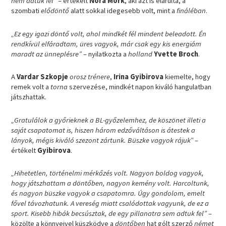
nem adtuk fel”
– értékelt
Nora Mörk
, aki azt is elárulta, a
szombati
elődöntő
alatt sokkal idegesebb volt, mint a
fináléban
.
„Ez egy igazi döntő volt, ahol mindkét fél mindent beleadott. Én
rendkívül elfáradtam, üres vagyok, már csak egy kis energiám
maradt az ünneplésre”
– nyilatkozta a
holland
Yvette Broch
.
A
Vardar Szkopje
orosz trénere
,
Irina Gyibirova
kiemelte, hogy
remek volt a
torna
szervezése, mindkét napon kiváló hangulatban
játszhattak.
„Gratulálok a győrieknek a BL-győzelemhez, de köszönet illeti a
saját csapatomat is, hiszen három edzőváltáson is átestek a
lányok, mégis kiváló szezont zártunk. Büszke vagyok rájuk”
–
értékelt
Gyibirova
.
„Hihetetlen, történelmi mérkőzés volt. Nagyon boldog vagyok,
hogy játszhattam a döntőben, nagyon kemény volt. Harcoltunk,
és nagyon büszke vagyok a csapatomra. Úgy gondolom, emelt
fővel távozhatunk. A vereség miatt csalódottak vagyunk, de ez a
sport. Kisebb hibák becsúsztak, de egy pillanatra sem adtuk fel”
–
közölte a könnyeivel küszködve a
döntőben
hat gólt szerző
német