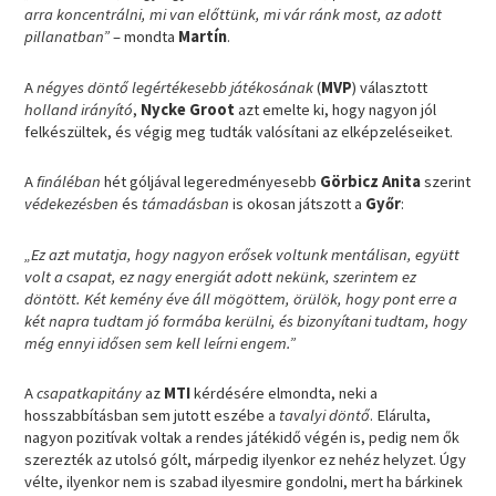
arra koncentrálni, mi van előttünk, mi vár ránk most, az adott
pillanatban”
– mondta
Martín
.
A
négyes döntő legértékesebb játékosának
(
MVP
) választott
holland irányító
,
Nycke Groot
azt emelte ki, hogy nagyon jól
felkészültek, és végig meg tudták valósítani az elképzeléseiket.
A
fináléban
hét góljával legeredményesebb
Görbicz Anita
szerint
védekezésben
és
támadásban
is okosan játszott a
Győr
:
„Ez azt mutatja, hogy nagyon erősek voltunk mentálisan, együtt
volt a csapat, ez nagy energiát adott nekünk, szerintem ez
döntött. Két kemény éve áll mögöttem, örülök, hogy pont erre a
két napra tudtam jó formába kerülni, és bizonyítani tudtam, hogy
még ennyi idősen sem kell leírni engem.”
A
csapatkapitány
az
MTI
kérdésére elmondta, neki a
hosszabbításban sem jutott eszébe a
tavalyi döntő
. Elárulta,
nagyon pozitívak voltak a rendes játékidő végén is, pedig nem ők
szerezték az utolsó gólt, márpedig ilyenkor ez nehéz helyzet. Úgy
vélte, ilyenkor nem is szabad ilyesmire gondolni, mert ha bárkinek