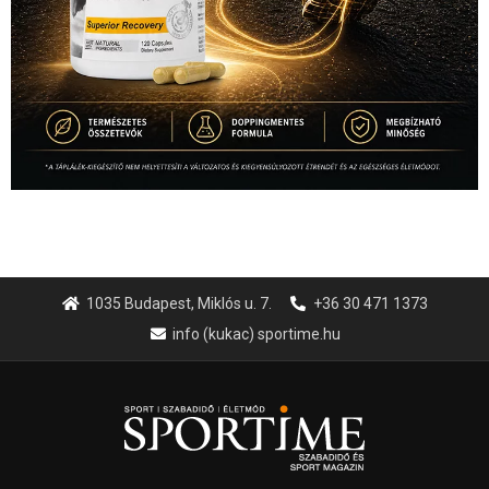
1035 Budapest, Miklós u. 7.
+36 30 471 1373
info (kukac) sportime.hu
Túl a 18. X-en és rendezvények százain a Sportime Magazinnak
továbbra is a legfőbb célja, hogy a mindenki sportját minél
vonzóbbá tegye.
A rendszeres mozgás és a sport jobbá teheti az életed! Mindehhez
minden infót megtalálsz nálunk.
A legfrissebb hírek