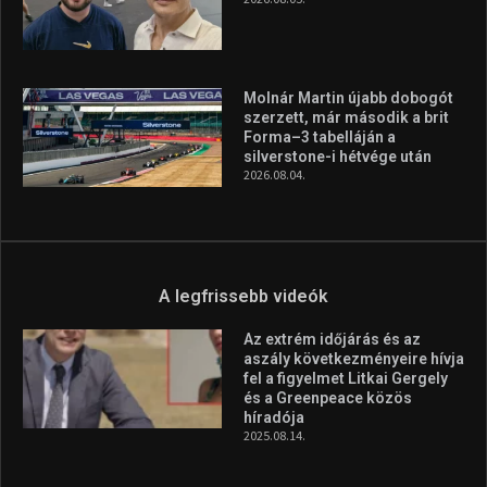
A legfrissebb videók
Az extrém időjárás és az
aszály következményeire hívja
fel a figyelmet Litkai Gergely
és a Greenpeace közös
híradója
2025.08.14.
Ne csak nézd, lásd is a focit! –
itt a Tippmix Teljes
Terjedelem!
2025.08.05.
„A Forma-1-es Magyar
Nagydíj az egész nemzetnek
fontos”
2025.06.19.