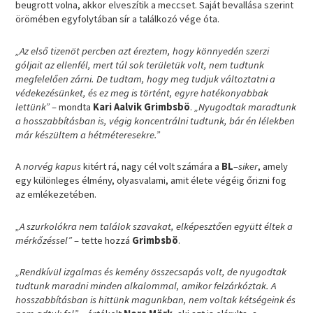
beugrott volna, akkor elveszítik a meccset. Saját bevallása szerint
örömében egyfolytában sír a találkozó vége óta.
„Az első tizenöt percben azt éreztem, hogy könnyedén szerzi
góljait az ellenfél, mert túl sok területük volt, nem tudtunk
megfelelően zárni. De tudtam, hogy meg tudjuk változtatni a
védekezésünket, és ez meg is történt, egyre hatékonyabbak
lettünk”
– mondta
Kari Aalvik Grimbsbö
.
„Nyugodtak maradtunk
a hosszabbításban is, végig koncentrálni tudtunk, bár én lélekben
már készültem a hétméteresekre.”
A
norvég kapus
kitért rá, nagy cél volt számára a
BL
–
siker
, amely
egy különleges élmény, olyasvalami, amit élete végéig őrizni fog
az emlékezetében.
„A szurkolókra nem találok szavakat, elképesztően együtt éltek a
mérkőzéssel”
– tette hozzá
Grimbsbö
.
„Rendkívül izgalmas és kemény összecsapás volt, de nyugodtak
tudtunk maradni minden alkalommal, amikor felzárkóztak. A
hosszabbításban is hittünk magunkban, nem voltak kétségeink és