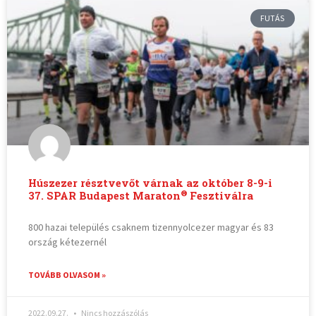
FUTÁS
Húszezer résztvevőt várnak az október 8-9-i
®
37. SPAR Budapest Maraton
Fesztiválra
800 hazai település csaknem tizennyolcezer magyar és 83
ország kétezernél
TOVÁBB OLVASOM »
2022.09.27.
Nincs hozzászólás