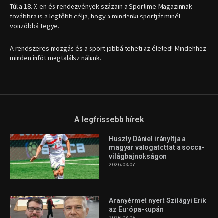
Huszty Dániel irányítja a
magyar válogatottat a socca-
világbajnokságon
2026.08.07.
Aranyérmet nyert Szilágyi Erik
az Európa-kupán
2026.08.05.
Molnár Martin újabb dobogót
szerzett, már második a brit
Forma–3 tabelláján a
silverstone-i hétvége után
2026.08.04.