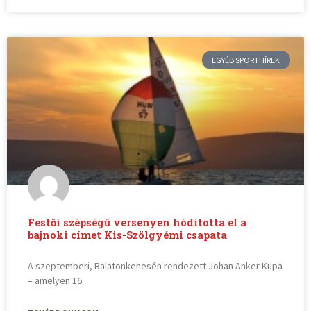
EGYÉB SPORTHÍREK
Festői szépségű versenyen hódította el a
bajnoki címet Kis-Szölgyémi csapata
A szeptemberi, Balatonkenesén rendezett Johan Anker Kupa
– amelyen 16