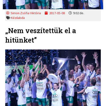
Simon Zsófia Viktória
2017-05-08
9:02 de.
Kézilabda
„Nem veszítettük el a
hitünket”