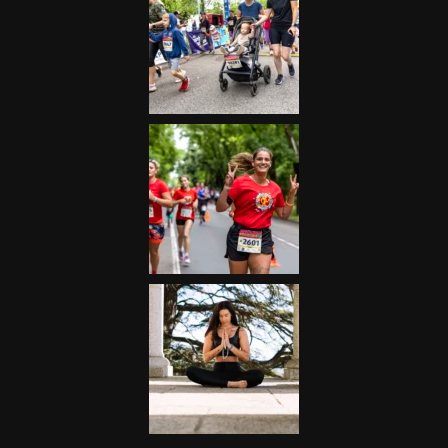
Futás
Kerékpár
Extrém Sportok
Fitnesz
Egyéb szabadidősport