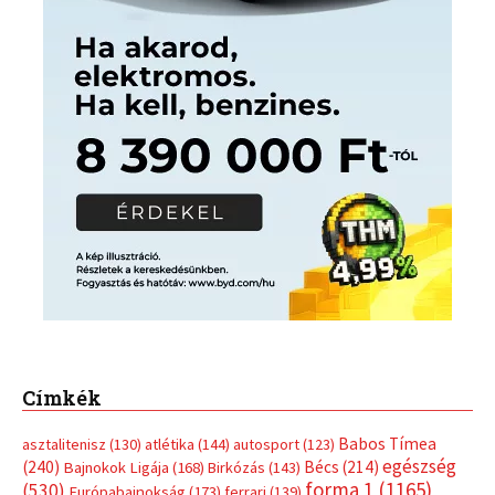
Címkék
Babos Tímea
asztalitenisz
(130)
atlétika
(144)
autosport
(123)
egészség
(240)
Bécs
(214)
Bajnokok Ligája
(168)
Birkózás
(143)
forma 1
(1165)
(530)
Európabajnokság
(173)
ferrari
(139)
Futball
(760)
futás
(305)
Hosszú Katinka
(186)
hungaroring
(181)
kickbox
(204)
Jégkorong
(148)
kajakkenu
(138)
karate
(168)
kézilabda
(448)
kosárlabda
(166)
Lewis Hamilton
(168)
magyar
Mercedes
(244)
labdarúgóválogatott
(148)
motorsport
(153)
Opel
rio
Dakar Team
(132)
Rali Világbajnokság
(122)
Rendezvény
(142)
sport
(438)
2016
(373)
szabadidősport
Sportime Magazin
(128)
(316)
tenisz
(416)
Szalay Balázs
(126)
táplálkozás
(155)
utazás
Video
(247)
vitorlázás
(126)
világbajnokság
(162)
Világkupa
(129)
életmód
(416)
(222)
vívás
(174)
vízilabda
(197)
Érdi Mária
(130)
úszás
(361)