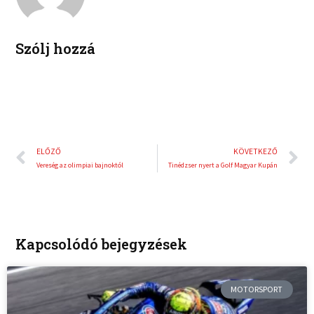
n
s
t
Szólj hozzá
Előző
K
ELŐZŐ
KÖVETKEZŐ
Vereség az olimpiai bajnoktól
Tinédzser nyert a Golf Magyar Kupán
Kapcsolódó bejegyzések
MOTORSPORT