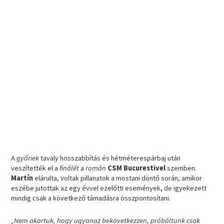
A
győriek
tavaly hosszabbítás és hétméterespárbaj után
veszítették el a
finálét
a
román
CSM Bucurestivel
szemben.
Martín
elárulta, voltak pillanatok a mostani döntő során, amikor
eszébe jutottak az egy évvel ezelőtti események, de igyekezett
mindig csak a következő támadásra összpontosítani.
„Nem akartuk, hogy ugyanaz bekövetkezzen, próbáltunk csak