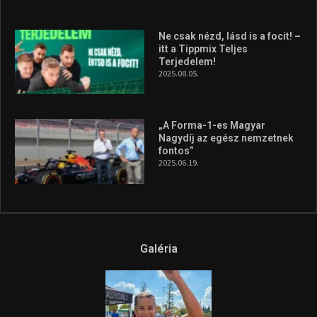
silverstone-i hétvége után
2026.08.04.
A legfrissebb videók
Az extrém időjárás és az
aszály következményeire hívja
fel a figyelmet Litkai Gergely
és a Greenpeace közös
híradója
2025.08.14.
Ne csak nézd, lásd is a focit! –
itt a Tippmix Teljes
Terjedelem!
2025.08.05.