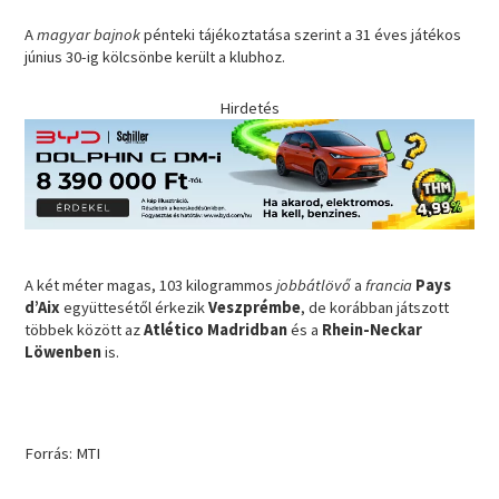
A
magyar bajnok
pénteki tájékoztatása szerint a 31 éves játékos
június 30-ig kölcsönbe került a klubhoz.
Hirdetés
A két méter magas, 103 kilogrammos
jobbátlövő
a
francia
Pays
d’Aix
együttesétől érkezik
Veszprémbe
, de korábban játszott
többek között az
Atlético Madridban
és a
Rhein-Neckar
Löwenben
is.
Forrás: MTI