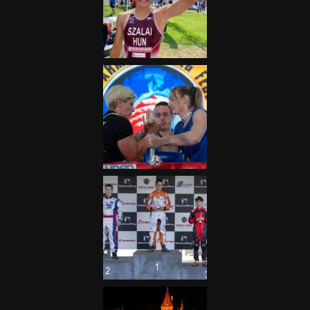
„A Forma-1-es Magyar
Nagydíj az egész nemzetnek
fontos”
2025.06.19.
Galéria