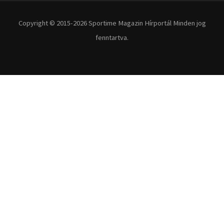
Extrém Sportok
Fitnesz
Egyéb szabadidősport
Túra-Utazás
Lovassport
Közösségi sport
Copyright © 2015-2026 Sportime Magazin Hírportál Minden jog
fenntartva.