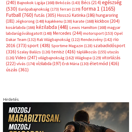
Címkék
Babos Tímea
asztalitenisz
(130)
atlétika
(144)
autosport
(123)
egészség
(240)
Bécs
(214)
Bajnokok Ligája
(168)
Birkózás
(143)
forma 1
(1165)
(530)
Európabajnokság
(173)
ferrari
(139)
Futball
(760)
futás
(305)
Hosszú Katinka
(186)
hungaroring
(181)
kickbox
(204)
Jégkorong
(148)
kajakkenu
(138)
karate
(168)
kézilabda
(448)
kosárlabda
(166)
Lewis Hamilton
(168)
magyar
Mercedes
(244)
labdarúgóválogatott
(148)
motorsport
(153)
Opel
rio
Dakar Team
(132)
Rali Világbajnokság
(122)
Rendezvény
(142)
sport
(438)
2016
(373)
szabadidősport
Sportime Magazin
(128)
(316)
tenisz
(416)