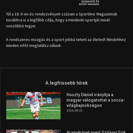
1035 Budapest, Miklós u. 7.
+36 30 471 1373
info (kukac) sportime.hu
Túl a 18. X-en és rendezvények százain a Sportime Magazinnak
továbbra is a legfőbb célja, hogy a mindenki sportját minél
vonzóbbá tegye.
A rendszeres mozgás és a sport jobbá teheti az életed! Mindehhez
minden infót megtalálsz nálunk.