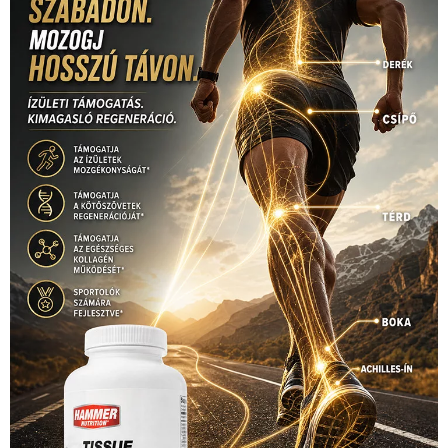
Szalay Balázs
(126)
táplálkozás
(155)
utazás
Video
(247)
vitorlázás
(126)
világbajnokság
(162)
Világkupa
(129)
életmód
(416)
(222)
vívás
(174)
vízilabda
(197)
Érdi Mária
(130)
úszás
(361)
Hirdetés