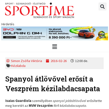
Skip
to
content
Hirdetés
Main
Menu
Simon Zsófia Viktória
2016-02-26
12:00 de.
Kézilabda
Spanyol átlövővel erősít a
Veszprém kézilabdacsapata
Isaias Guardiola
személyében
spanyol jobbátlövővel
erősítette
meg keretét az
MVM Veszprém
férfi kézilabdacsapata
.