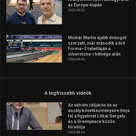
A legfrissebb hírek
Huszty Dániel irányítja a
magyar válogatottat a socca-
világbajnokságon
2026.08.07.
Aranyérmet nyert Szilágyi Erik
az Európa-kupán
2026.08.05.
Molnár Martin újabb dobogót
szerzett, már második a brit
Forma–3 tabelláján a