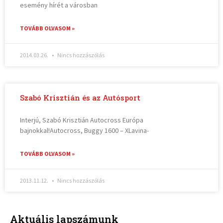
esemény hírét a városban
TOVÁBB OLVASOM »
2014.03.26.
Nincs hozzászólás
Szabó Krisztián és az Autósport
Interjú, Szabó Krisztián Autocross Európa
bajnokkal!Autocross, Buggy 1600 – XLavina-
TOVÁBB OLVASOM »
2013.11.12.
Nincs hozzászólás
Aktuális lapszámunk