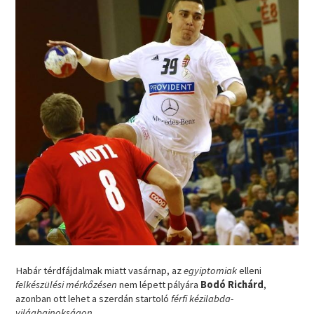
Habár térdfájdalmak miatt vasárnap, az
egyiptomiak
elleni
felkészülési mérkőzésen
nem lépett pályára
Bodó Richárd
,
azonban ott lehet a szerdán startoló
férfi kézilabda-
világbajnokságon
.