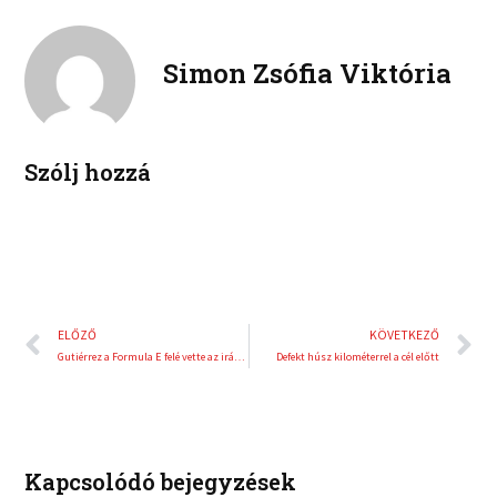
n
n
o
e
k
t
o
r
e
e
Simon Zsófia Viktória
k
d
r
i
e
n
s
t
Szólj hozzá
Előző
K
ELŐZŐ
KÖVETKEZŐ
Gutiérrez a Formula E felé vette az irányt
Defekt húsz kilométerrel a cél előtt
Kapcsolódó bejegyzések