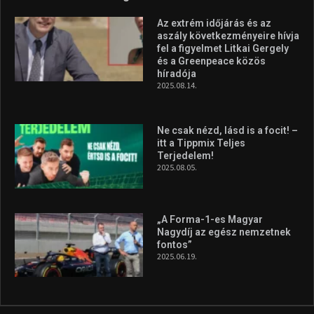
Az extrém időjárás és az
aszály következményeire hívja
fel a figyelmet Litkai Gergely
és a Greenpeace közös
híradója
2025.08.14.
Ne csak nézd, lásd is a focit! –
itt a Tippmix Teljes
Terjedelem!
2025.08.05.
„A Forma-1-es Magyar
Nagydíj az egész nemzetnek
fontos”
2025.06.19.