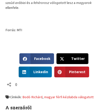
szaúd-arábiai
és a
fehérorosz válogatott
lesz a
magyarok
ellenfele.
Forrás: MTI
S
S
Facebook
Twitter
h
h
a
a
S
S
r
r
Linkedin
Pinterest
h
h
e
e
a
a
o
o
r
r
0
n
n
e
e
f
t
o
o
a
w
Címkék:
Bodó Richárd
,
magyar férfi kézilabda válogatott
n
n
c
i
l
p
e
t
A szerzőről
i
i
b
t