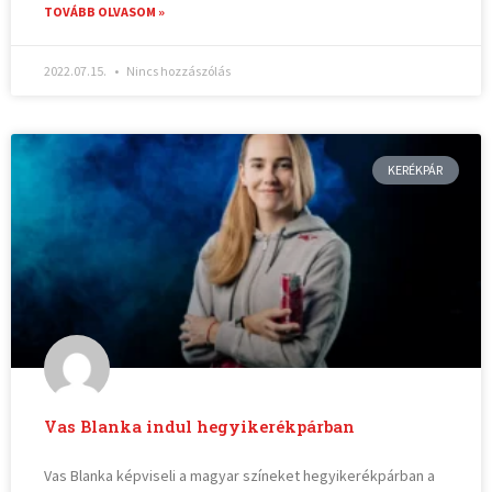
TOVÁBB OLVASOM »
2022.07.15.
Nincs hozzászólás
KERÉKPÁR
Vas Blanka indul hegyikerékpárban
Vas Blanka képviseli a magyar színeket hegyikerékpárban a