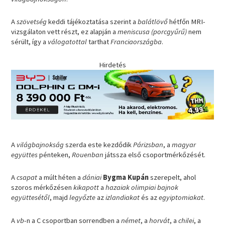
A
szövetség
keddi tájékoztatása szerint a
balátlövő
hétfőn MRI-
vizsgálaton vett részt, ez alapján a
meniscusa (porcgyűrű)
nem
sérült, így a
válogatottal
tarthat
Franciaországba
.
Hirdetés
A
világbajnokság
szerda este kezdődik
Párizsban
, a
magyar
együttes
pénteken,
Rouenban
játssza első csoportmérkőzését.
A
csapat
a múlt héten a
dániai
Bygma Kupán
szerepelt, ahol
szoros mérkőzésen
kikapott
a
hazaiak olimpiai bajnok
együttesétől
, majd
legyőzte
az
izlandiakat
és az
egyiptomiakat
.
A
vb
-n a C csoportban sorrendben a
német
, a
horvát
, a
chilei
, a