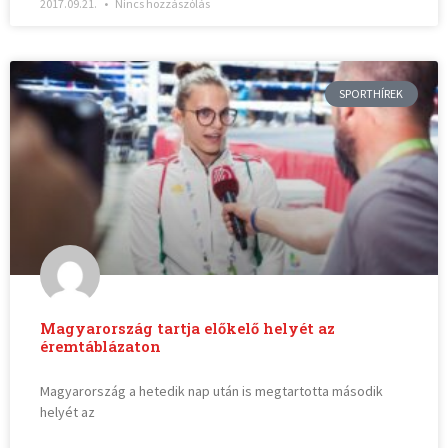
2017.09.21.
Nincs hozzászólás
SPORTHÍREK
Magyarország tartja előkelő helyét az
éremtáblázaton
Magyarország a hetedik nap után is megtartotta második
helyét az