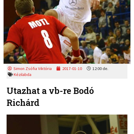
Simon Zsófia Viktória
2017-01-10
12:00 de.
Kézilabda
Utazhat a vb-re Bodó
Richárd