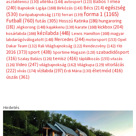
Babos Tímea
asztalitenisz
(130)
atlétika
(144)
autosport
(123)
egészség
(240)
Bécs
(214)
Bajnokok Ligája
(168)
Birkózás
(143)
forma 1
(1165)
(530)
Európabajnokság
(173)
ferrari
(139)
Futball
(760)
futás
(305)
Hosszú Katinka
(186)
hungaroring
(181)
kickbox
(204)
Jégkorong
(148)
kajakkenu
(138)
karate
(168)
kézilabda
(448)
kosárlabda
(166)
Lewis Hamilton
(168)
magyar
Mercedes
(244)
labdarúgóválogatott
(148)
motorsport
(153)
Opel
rio
Dakar Team
(132)
Rali Világbajnokság
(122)
Rendezvény
(142)
sport
(438)
2016
(373)
szabadidősport
Sportime Magazin
(128)
(316)
tenisz
(416)
Szalay Balázs
(126)
táplálkozás
(155)
utazás
Video
(247)
vitorlázás
(126)
világbajnokság
(162)
Világkupa
(129)
életmód
(416)
(222)
vívás
(174)
vízilabda
(197)
Érdi Mária
(130)
úszás
(361)
Hirdetés