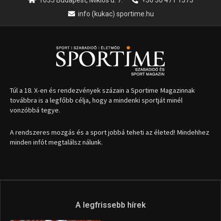
info (kukac) sportime.hu
Túl a 18. X-en és rendezvények százain a Sportime Magazinnak
továbbra is a legfőbb célja, hogy a mindenki sportját minél
vonzóbbá tegye.
A rendszeres mozgás és a sport jobbá teheti az életed! Mindehhez
minden infót megtalálsz nálunk.
A legfrissebb hírek