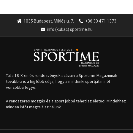
1035 Budapest, Miklós u. 7.
+36 30 471 1373
info (kukac) sportime.hu
Túl a 18. X-en és rendezvények százain a Sportime Magazinnak
továbbra is a legfőbb célja, hogy a mindenki sportját minél
vonzóbbá tegye.
A rendszeres mozgás és a sport jobbá teheti az életed! Mindehhez
minden infót megtalálsz nálunk.