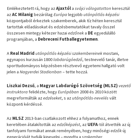
Emlékeztetett rá, hogy az
Ajaxtól
a
svájci válogatotton
keresztül
az
AC Milanig
bezárólag
Európa
legjobb
utánpótlás-képzési
központjaiból érkeztek szakemberek, akik tíz héten keresztül
tartottak előadásokat és edzésbemutatókat tavaly ősszel
összesen mintegy kétezer hazai
edzőnek
a
DE
egyedülálló
programjában, a
Debreceni Futballegyetemen
.
A
Real Madrid
utánpótlás-képzési szakembereinek
mostani,
egynapos kurzusán 1800
labdarúgóedző
, testnevelő tanár, illetve
sporttudományos képzésben résztvevő egyetemi hallgató volt
jelen a
Nagyerdei Stadionban
– tette hozzá.
Liszkai Dezső
, a
Magyar Labdarúgó Szövetség (MLSZ)
vezető
instruktora
felidézte, hogy
Európában
2008 és 2010 között
megreformálták az
edzéseket
, s az
utánpótlás-nevelés
vált
központi kérdéssé.
Az
MLSZ
2013-ban csatlakozott ehhez a folyamathoz, ennek
keretében átalakították az
edzőképzést
, az
UEFA
-tól átvették az új
tanfolyami formákat annak reményében, hogy minőségi
edzők
új
generációját tudják kinevelni – mondta a
szakember
.