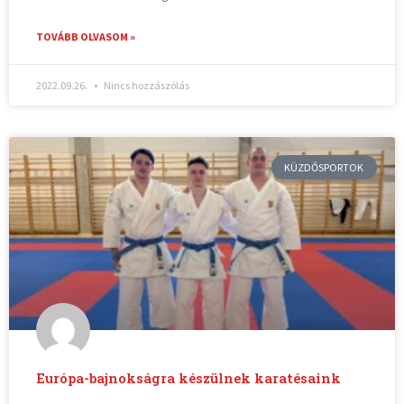
TOVÁBB OLVASOM »
2022.09.26.
Nincs hozzászólás
KÜZDŐSPORTOK
Európa-bajnokságra készülnek karatésaink