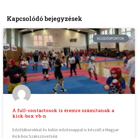
Kapcsolódó bejegyzések
KÜZDŐSPORTOK
A full-contactosok is éremre számítanak a
kick-box vb-n
Edzőtáborokkal és külön edzésnappal is készült a Magyar
Kick-box Szakszövetség