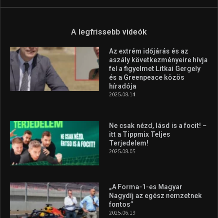
A legfrissebb videók
Az extrém időjárás és az
aszály következményeire hívja
fel a figyelmet Litkai Gergely
és a Greenpeace közös
híradója
2025.08.14.
Ne csak nézd, lásd is a focit! –
itt a Tippmix Teljes
Terjedelem!
2025.08.05.
„A Forma-1-es Magyar
Nagydíj az egész nemzetnek
fontos”
2025.06.19.