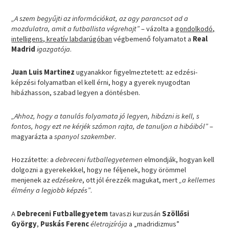
„A szem begyűjti az információkat, az agy parancsot ad a
mozdulatra, amit a futballista végrehajt”
– vázolta a
gondolkodó,
intelligens, kreatív labdarúgóban
végbemenő folyamatot a
Real
Madrid
igazgatója
.
Juan Luis Martinez
ugyanakkor figyelmeztetett: az edzési-
képzési folyamatban el kell érni, hogy a gyerek nyugodtan
hibázhasson, szabad legyen a döntésben.
„Ahhoz, hogy a tanulás folyamata jó legyen, hibázni is kell, s
fontos, hogy ezt ne kérjék számon rajta, de tanuljon a hibáiból”
–
magyarázta a
spanyol szakember
.
Hozzátette: a
debreceni futballegyetemen
elmondják, hogyan kell
dolgozni a gyerekekkel, hogy ne féljenek, hogy örömmel
menjenek az
edzésekre
, ott jól érezzék magukat, mert
„a kellemes
élmény a legjobb képzés”
.
A
Debreceni Futballegyetem
tavaszi kurzusán
Szöllősi
György
,
Puskás Ferenc
életrajzírója
a „madridizmus”