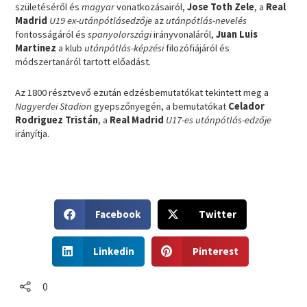
születéséről és
magyar
vonatkozásairól,
Jose Toth Zele
, a
Real
Madrid
U19 ex-utánpótlásedzője
az
utánpótlás-nevelés
fontosságáról és
spanyolországi
irányvonaláról,
Juan Luis
Martinez
a klub
utánpótlás-képzési
filozófiájáról és
módszertanáról tartott előadást.
Az 1800 résztvevő ezután edzésbemutatókat tekintett meg a
Nagyerdei Stadion
gyepszőnyegén, a bemutatókat
Celador
Rodriguez Tristán
, a
Real Madrid
U17-es utánpótlás-edzője
irányítja.
S
S
Facebook
Twitter
h
h
a
a
S
S
r
r
Linkedin
Pinterest
h
h
e
e
a
a
o
o
r
r
0
n
n
e
e
f
t