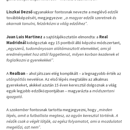
Liszkai Dezső
ugyanakkor fontosnak nevezte a meglévő
edzők
továbbképzését, megjegyezve:
„a magyar edzők szeretnek és
akarnak tanulni, felzárkózni a világ edzőihez”
.
Juan Luis Martinez
a sajtótájékoztatón elmondta: a
Real
Madridnál
kidolgoztak egy 15 pontból álló képzési módszertant,
„egyszerű, tudományosan alátámasztott elemekkel, ami jó
eredményeket hoz attól függetlenül, milyen korban kezdenek el
foglalkozni a gyerekekkel”
.
A
Realban
– ahol játszani elég komplikált – a legnagyobb érték az
utánpótlás
nevelése. Az első lépés megtalálni az alkalmas
gyerekeket, akikkel azután 15 éven keresztül dolgoznak a világ
egyik legjobb edzőközpontjában – magyarázta a
módszertani
igazgató
.
A
szakember
fontosnak tartotta megjegyezni, hogy
„minden
lépés, amit a futballista megtesz, az agyán keresztül történik. A
nézők csak a végét látják, az egész folyamatot, ami a mozdulatot
megelőzi, azt nem”
.