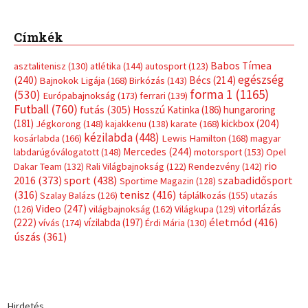
Címkék
Babos Tímea
asztalitenisz
(130)
atlétika
(144)
autosport
(123)
egészség
(240)
Bécs
(214)
Bajnokok Ligája
(168)
Birkózás
(143)
forma 1
(1165)
(530)
Európabajnokság
(173)
ferrari
(139)
Futball
(760)
futás
(305)
Hosszú Katinka
(186)
hungaroring
(181)
kickbox
(204)
Jégkorong
(148)
kajakkenu
(138)
karate
(168)
kézilabda
(448)
kosárlabda
(166)
Lewis Hamilton
(168)
magyar
Mercedes
(244)
labdarúgóválogatott
(148)
motorsport
(153)
Opel
rio
Dakar Team
(132)
Rali Világbajnokság
(122)
Rendezvény
(142)
sport
(438)
2016
(373)
szabadidősport
Sportime Magazin
(128)
(316)
tenisz
(416)
Szalay Balázs
(126)
táplálkozás
(155)
utazás
Video
(247)
vitorlázás
(126)
világbajnokság
(162)
Világkupa
(129)
életmód
(416)
(222)
vívás
(174)
vízilabda
(197)
Érdi Mária
(130)
úszás
(361)
Hirdetés