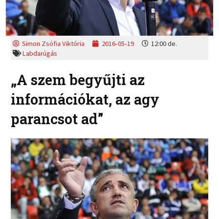
Simon Zsófia Viktória
2016-05-19
12:00 de.
Labdarúgás
„A szem begyűjti az
információkat, az agy
parancsot ad”