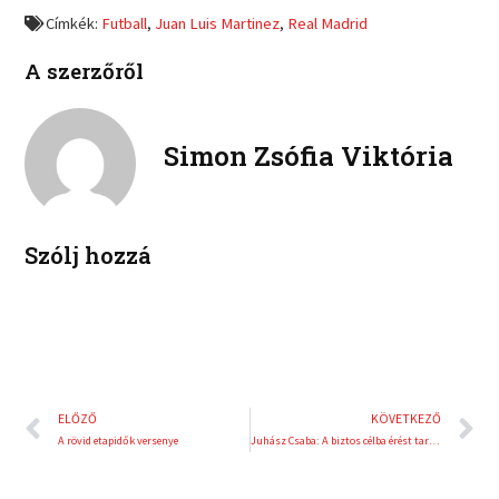
o
o
a
w
Címkék:
Futball
,
Juan Luis Martinez
,
Real Madrid
n
n
c
i
l
p
e
t
A szerzőről
i
i
b
t
n
n
o
e
k
t
o
r
e
e
Simon Zsófia Viktória
k
d
r
i
e
n
s
t
Szólj hozzá
Előző
K
ELŐZŐ
KÖVETKEZŐ
A rövid etapidők versenye
Juhász Csaba: A biztos célba érést tartjuk szem előtt!