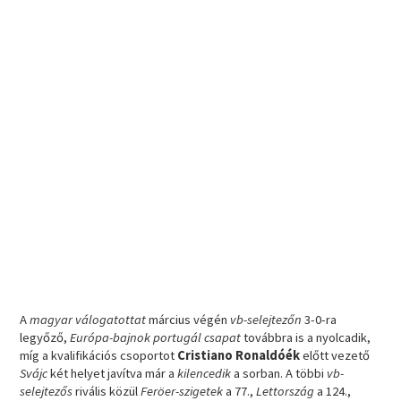
A
magyar válogatottat
március végén
vb-selejtezőn
3-0-ra
legyőző,
Európa-bajnok portugál csapat
továbbra is a nyolcadik,
míg a kvalifikációs csoportot
Cristiano Ronaldóék
előtt vezető
Svájc
két helyet javítva már a
kilencedik
a sorban. A többi
vb-
selejtezős
rivális közül
Feröer-szigetek
a 77.,
Lettország
a 124.,