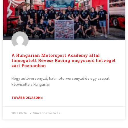
A Hungarian Motorsport Academy által
támogatott Révész Racing nagyszerű hétvégét
zárt Poznanban
Négy autóversenyző, hat motorversenyző és egy csapat
képviselte a Hungarian
TOVÁBB OLVASOM »
2023.06.26.
Nincs hozzászólás