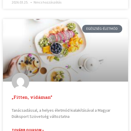
2026.03.25.
Nincs hozzászólás
EGÉSZSÉG-ÉLETMÓD
„Fitten, vidáman”
Tanácsadással, a helyes életmód kialakításával a Magyar
Diáksport Szövetség változtatna
TOVÁBB OLVASOM »