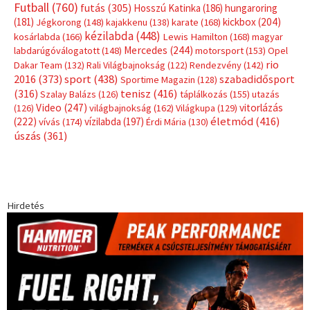
Futball
(760)
futás
(305)
Hosszú Katinka
(186)
hungaroring
(181)
kickbox
(204)
Jégkorong
(148)
kajakkenu
(138)
karate
(168)
kézilabda
(448)
kosárlabda
(166)
Lewis Hamilton
(168)
magyar
Mercedes
(244)
labdarúgóválogatott
(148)
motorsport
(153)
Opel
rio
Dakar Team
(132)
Rali Világbajnokság
(122)
Rendezvény
(142)
sport
(438)
2016
(373)
szabadidősport
Sportime Magazin
(128)
(316)
tenisz
(416)
Szalay Balázs
(126)
táplálkozás
(155)
utazás
Video
(247)
vitorlázás
(126)
világbajnokság
(162)
Világkupa
(129)
életmód
(416)
(222)
vívás
(174)
vízilabda
(197)
Érdi Mária
(130)
úszás
(361)
Hirdetés