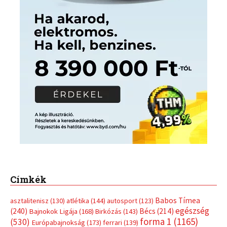
Címkék
Babos Tímea
asztalitenisz
(130)
atlétika
(144)
autosport
(123)
egészség
(240)
Bécs
(214)
Bajnokok Ligája
(168)
Birkózás
(143)
forma 1
(1165)
(530)
Európabajnokság
(173)
ferrari
(139)