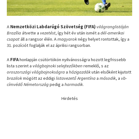
A
Nemzetközi Labdarúgó Szövetség (FIFA)
világranglistáján
Brazília
átvette a
vezetést
, így hét év után ismét a
dél-amerikai
csapat
áll a rangsor élén. A
magyarok
négy helyet rontottak, így a
31. pozíciót foglalják el az áprilisi rangsorban.
A
FIFA
honlapján csütörtökön nyilvánosságra hozott legfrissebb
lista szerint a
világbajnoki selejtezőkben
remeklő, s az
oroszországi világbajnokságra
a
házigazdák
után elsőként kijutott
brazilok
mögött az eddigi
listavezető Argentína
a
második
, a
vb-
címvédő Németország
pedig a
harmadik
.
Hirdetés