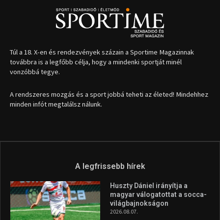
Túl a 18. X-en és rendezvények százain a Sportime Magazinnak
továbbra is a legfőbb célja, hogy a mindenki sportját minél
vonzóbbá tegye.
A rendszeres mozgás és a sport jobbá teheti az életed! Mindehhez
minden infót megtalálsz nálunk.
A legfrissebb hírek
Huszty Dániel irányítja a
magyar válogatottat a socca-
világbajnokságon
2026.08.07.