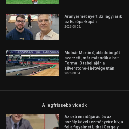
Aranyérmet nyert Szilágyi Erik
az Európa-kupán
2026.08.05.
Molnár Martin újabb dobogót
szerzett, már második a brit
Forma–3 tabelláján a
silverstone-i hétvége után
2026.08.04.
A legfrissebb videók
Az extrém időjárás és az
aszály következményeire hívja
fel a figyelmet Litkai Gergely