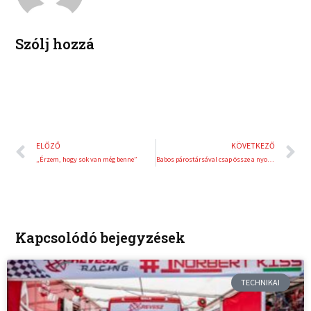
t
Szólj hozzá
Előző
K
ELŐZŐ
KÖVETKEZŐ
„Érzem, hogy sok van még benne”
Babos párostársával csap össze a nyolc között
Kapcsolódó bejegyzések
TECHNIKAI