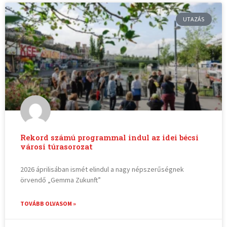
UTAZÁS
Rekord számú programmal indul az idei bécsi
városi túrasorozat
2026 áprilisában ismét elindul a nagy népszerűségnek
örvendő „Gemma Zukunft”
TOVÁBB OLVASOM »