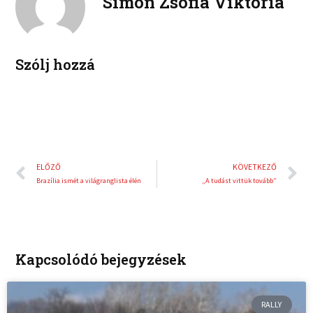
Simon Zsófia Viktória
d
r
i
e
n
s
t
Szólj hozzá
Előző
K
ELŐZŐ
KÖVETKEZŐ
Brazília ismét a világranglista élén
„A tudást vittük tovább”
Kapcsolódó bejegyzések
RALLY