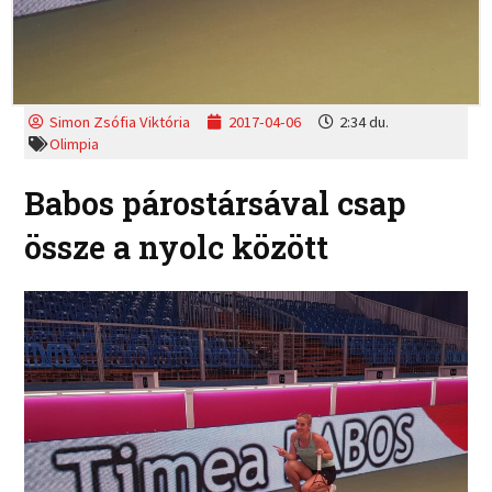
Simon Zsófia Viktória
2017-04-06
2:34 du.
Olimpia
Babos párostársával csap
össze a nyolc között