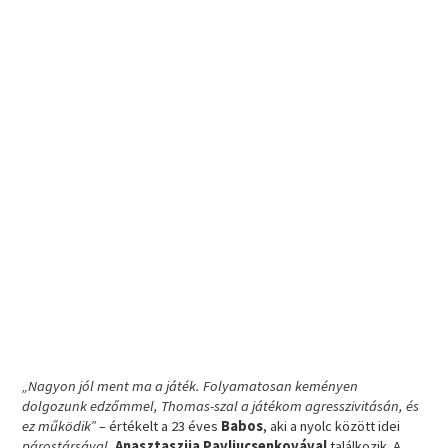
„Nagyon jól ment ma a játék. Folyamatosan keményen
dolgozunk edzőmmel, Thomas-szal a játékom agresszivitásán, és
ez működik”
– értékelt a 23 éves
Babos
, aki a nyolc között idei
párostársával
,
Anasztaszija Pavljucsenkovával
találkozik. A