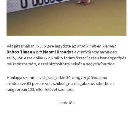
Két játszmában, 6:3, 6:2-re legyőzte az
ötödik helyen kiemelt
Babos Tímea
a
brit
Naomi Broadyt
a
mexikói Monterreyben
zajló, 250 ezer dollár (72,5 millió forint) összdíjazású
keménypályás
női tenisztornán
, ezzel biztosította helyét a
negyeddöntőbe
.
Honlapja szerint a világranglistán 30.
magyar játékosnak
mindössze 63 percre volt szüksége a magabiztos sikerhez a
rangsorban 123. ellenfelével szemben.
Hirdetés