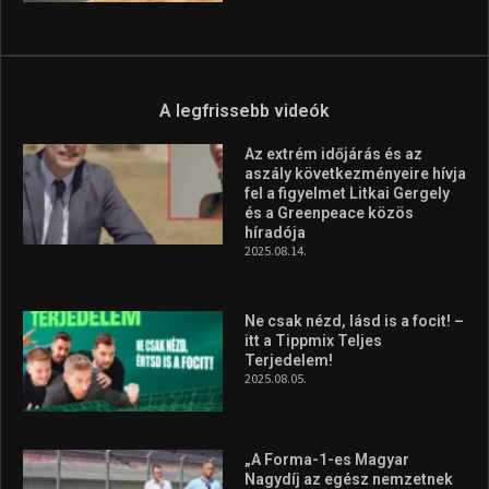
A legfrissebb videók
Az extrém időjárás és az
aszály következményeire hívja
fel a figyelmet Litkai Gergely
és a Greenpeace közös
híradója
2025.08.14.
Ne csak nézd, lásd is a focit! –
itt a Tippmix Teljes
Terjedelem!
2025.08.05.
„A Forma-1-es Magyar
Nagydíj az egész nemzetnek