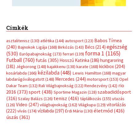
Címkék
Babos Tímea
asztalitenisz
(130)
atlétika
(144)
autosport
(123)
egészség
(240)
Bécs
(214)
Bajnokok Ligája
(168)
Birkózás
(143)
forma 1
(1165)
(530)
Európabajnokság
(173)
ferrari
(139)
Futball
(760)
futás
(305)
Hosszú Katinka
(186)
hungaroring
(181)
kickbox
(204)
Jégkorong
(148)
kajakkenu
(138)
karate
(168)
kézilabda
(448)
kosárlabda
(166)
Lewis Hamilton
(168)
magyar
Mercedes
(244)
labdarúgóválogatott
(148)
motorsport
(153)
Opel
rio
Dakar Team
(132)
Rali Világbajnokság
(122)
Rendezvény
(142)
sport
(438)
2016
(373)
szabadidősport
Sportime Magazin
(128)
(316)
tenisz
(416)
Szalay Balázs
(126)
táplálkozás
(155)
utazás
Video
(247)
vitorlázás
(126)
világbajnokság
(162)
Világkupa
(129)
életmód
(416)
(222)
vívás
(174)
vízilabda
(197)
Érdi Mária
(130)
úszás
(361)