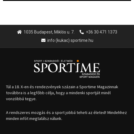
1035 Budapest, Miklós u. 7.
+36 30 471 1373
info (kukac) sportime.hu
Túl a 18. X-en és rendezvények százain a Sportime Magazinnak
továbbra is a legfőbb célja, hogy a mindenki sportját minél
vonzóbbá tegye.
A rendszeres mozgás és a sport jobbá teheti az életed! Mindehhez
minden infót megtalálsz nálunk.