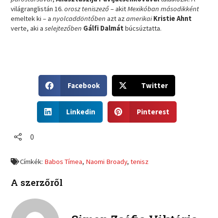
világranglistán 16.
orosz teniszező
– akit
Mexikóban másodikként
emeltek ki – a
nyolcaddöntőben
azt az
amerikai
Kristie Ahnt
verte, aki a
selejtezőben
Gálfi Dalmát
búcsúztatta.
S
S
Facebook
Twitter
h
h
a
a
S
S
r
r
Linkedin
Pinterest
h
h
e
e
a
a
o
o
r
r
0
n
n
e
e
f
t
o
o
a
w
Címkék:
Babos Tímea
,
Naomi Broady
,
tenisz
n
n
c
i
l
p
e
t
A szerzőről
i
i
b
t
n
n
o
e
k
t
o
r
e
e
k