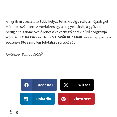
A hajrában a
kassaiak
több helyzetet is kidolgoztak, ám újabb gól
már nem született. A mérkőzés így 3–1-gyel zárult, a győzelem
pedig önbizalomnövelő lehet a következő hetek sűrű programja
előtt. Az
FC Kassa
szerdán a
Szlovák Kupában
, vasárnap pedig a
pozsonyi
Slovan
ellen folytatja szereplését.
Nyitókép: Tomas CICOŇ
S
S
Facebook
Twitter
h
h
a
a
S
S
r
r
Linkedin
Pinterest
h
h
e
e
a
a
o
o
r
r
0
n
n
e
e