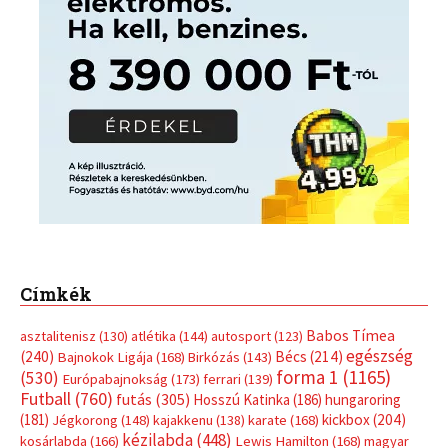
Címkék
Babos Tímea
asztalitenisz
(130)
atlétika
(144)
autosport
(123)
egészség
(240)
Bécs
(214)
Bajnokok Ligája
(168)
Birkózás
(143)
forma 1
(1165)
(530)
Európabajnokság
(173)
ferrari
(139)
Futball
(760)
futás
(305)
Hosszú Katinka
(186)
hungaroring
(181)
kickbox
(204)
Jégkorong
(148)
kajakkenu
(138)
karate
(168)
kézilabda
(448)
kosárlabda
(166)
Lewis Hamilton
(168)
magyar