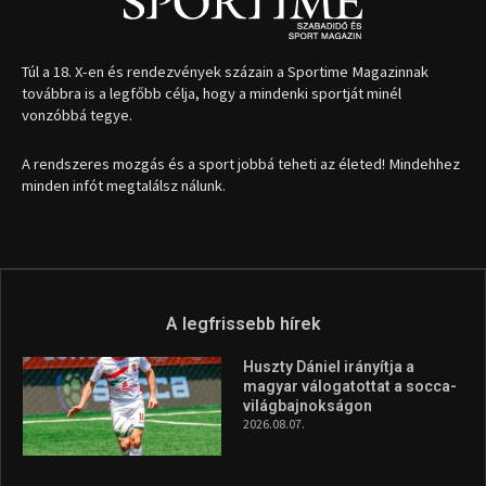
Túl a 18. X-en és rendezvények százain a Sportime Magazinnak
továbbra is a legfőbb célja, hogy a mindenki sportját minél
vonzóbbá tegye.
A rendszeres mozgás és a sport jobbá teheti az életed! Mindehhez
minden infót megtalálsz nálunk.
A legfrissebb hírek
Huszty Dániel irányítja a
magyar válogatottat a socca-
világbajnokságon
2026.08.07.