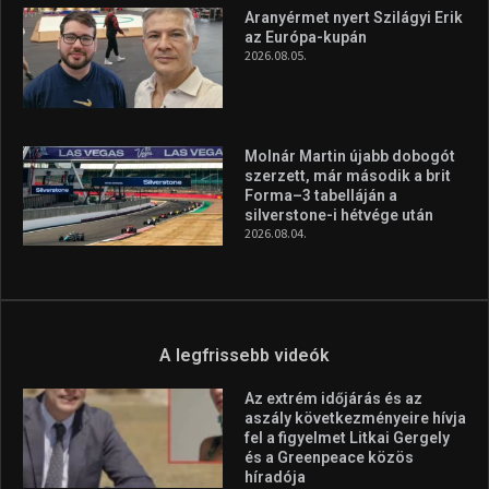
Aranyérmet nyert Szilágyi Erik
az Európa-kupán
2026.08.05.
Molnár Martin újabb dobogót
szerzett, már második a brit
Forma–3 tabelláján a
silverstone-i hétvége után
2026.08.04.
A legfrissebb videók
Az extrém időjárás és az
aszály következményeire hívja
fel a figyelmet Litkai Gergely
és a Greenpeace közös
híradója