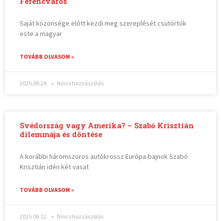
Ferencváros
Saját közönsége előtt kezdi meg szereplését csütörtök
este a magyar
TOVÁBB OLVASOM »
2025.09.24.
Nincs hozzászólás
Svédország vagy Amerika? – Szabó Krisztián
dilemmája és döntése
A korábbi háromszoros autókrossz Európa-bajnok Szabó
Krisztián idén két vasat
TOVÁBB OLVASOM »
2015.06.12.
Nincs hozzászólás