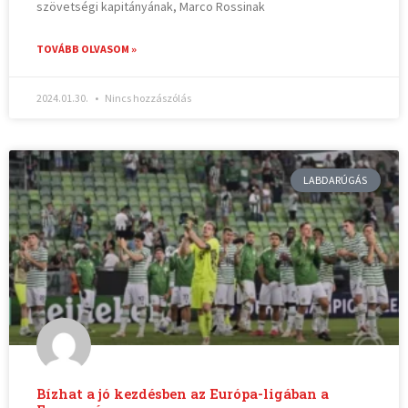
szövetségi kapitányának, Marco Rossinak
TOVÁBB OLVASOM »
2024.01.30.
Nincs hozzászólás
LABDARÚGÁS
Bízhat a jó kezdésben az Európa-ligában a