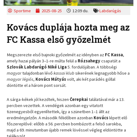
Sportime
2025-08-25
12:09 du.
Labdarúgás
Kovács duplája hozta meg az
FC Kassa első győzelmét
Megszerezte első bajnoki győzelmét az idényben az
FC Kassa
,
amely hazai pályán 3–1-re múlta felül a
Rózsahegy
csapatát a
Szlovák Labdarúgó Niké Liga
5. fordulójában. A többségi
magyar
tulajdonban lévő
kassai klub
sikerének legnagyobb hőse a
magyar légiós
,
Kovács Mátyás
volt, aki két parádés góllal
döntötte el a három pont sorsát.
A sárga-kékek jól kezdtek, hiszen
Čerepkai
találatával már a 13.
percben vezettek. A vendégek azonban egy vitatott
tizenegyesből egyenlítettek, így a szünetben 1–1 állt az
eredményjelzőn. A második félidőben azonban
Kovács
lépett elő
főszereplővé: előbb a 56. percben bombázott a felső sarokba,
majd a 69. minutumban újabb remek lövéssel végleg eldöntötte a
találkozót.