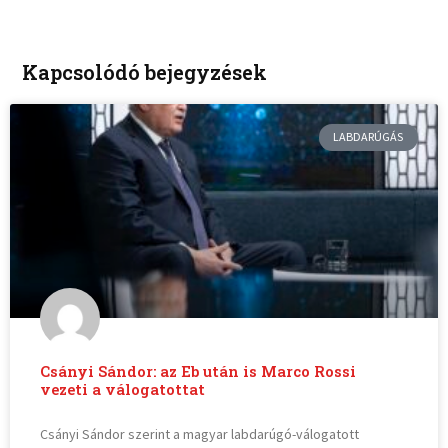
Kapcsolódó bejegyzések
LABDARÚGÁS
Csányi Sándor: az Eb után is Marco Rossi
vezeti a válogatottat
Csányi Sándor szerint a magyar labdarúgó-válogatott