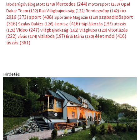
Mercedes
(244)
labdarúgóválogatott
(148)
motorsport
(153)
Opel
rio
Dakar Team
(132)
Rali Világbajnokság
(122)
Rendezvény
(142)
sport
(438)
2016
(373)
szabadidősport
Sportime Magazin
(128)
(316)
tenisz
(416)
Szalay Balázs
(126)
táplálkozás
(155)
utazás
Video
(247)
vitorlázás
(126)
világbajnokság
(162)
Világkupa
(129)
életmód
(416)
(222)
vívás
(174)
vízilabda
(197)
Érdi Mária
(130)
úszás
(361)
Hirdetés