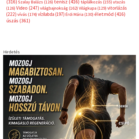
(316)
tenisz
(416)
Szalay Balázs
(126)
táplálkozás
(155)
utazás
Video
(247)
vitorlázás
(126)
világbajnokság
(162)
Világkupa
(129)
életmód
(416)
(222)
vívás
(174)
vízilabda
(197)
Érdi Mária
(130)
úszás
(361)
Hirdetés