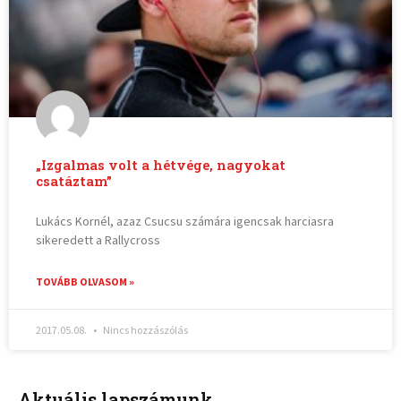
„Izgalmas volt a hétvége, nagyokat
csatáztam”
Lukács Kornél, azaz Csucsu számára igencsak harciasra
sikeredett a Rallycross
TOVÁBB OLVASOM »
2017.05.08.
Nincs hozzászólás
Aktuális lapszámunk