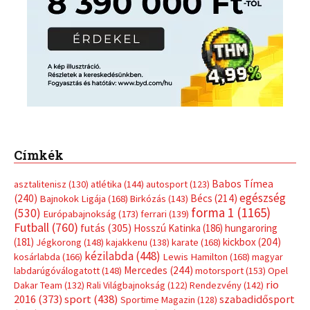
Címkék
Babos Tímea
asztalitenisz
(130)
atlétika
(144)
autosport
(123)
egészség
(240)
Bécs
(214)
Bajnokok Ligája
(168)
Birkózás
(143)
forma 1
(1165)
(530)
Európabajnokság
(173)
ferrari
(139)
Futball
(760)
futás
(305)
Hosszú Katinka
(186)
hungaroring
(181)
kickbox
(204)
Jégkorong
(148)
kajakkenu
(138)
karate
(168)
kézilabda
(448)
kosárlabda
(166)
Lewis Hamilton
(168)
magyar
Mercedes
(244)
labdarúgóválogatott
(148)
motorsport
(153)
Opel
rio
Dakar Team
(132)
Rali Világbajnokság
(122)
Rendezvény
(142)
sport
(438)
2016
(373)
szabadidősport
Sportime Magazin
(128)