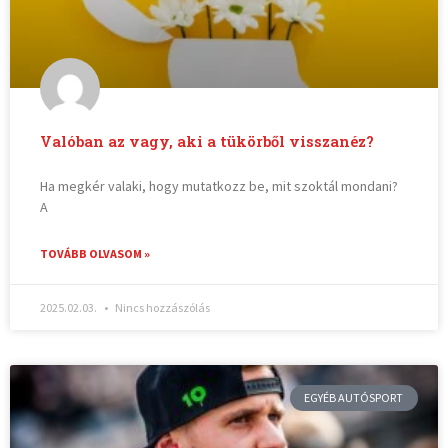
Valóban az vagy, aki a tükörből visszanéz?
Ha megkér valaki, hogy mutatkozz be, mit szoktál mondani?
A
TOVÁBB OLVASOM »
2025.02.03.
Nincs hozzászólás
EGYÉB AUTÓSPORT