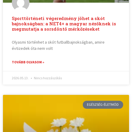
Sporttörténeti végeredmény jöhet a skót
bajnokságban: a NET4+ a magyar nézőknek is
megmutatja a sorsdöntő mérkőzéseket
Olyasmi történhet a skót futballbajnokságban, amire
évtizedek óta nem volt
TOVÁBB OLVASOM »
2026.05.13.
Nincs hozzászólás
EGÉSZSÉG-ÉLETMÓD