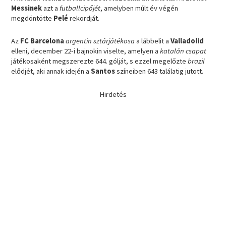
Messinek
azt a
futballcipőjét
, amelyben múlt év végén
megdöntötte
Pelé
rekordját.
Az
FC Barcelona
argentin sztárjátékosa
a lábbelit a
Valladolid
elleni, december 22-i bajnokin viselte, amelyen a
katalán csapat
játékosaként megszerezte 644. gólját, s ezzel megelőzte
brazil
elődjét, aki annak idején a
Santos
színeiben 643 találatig jutott.
Hirdetés