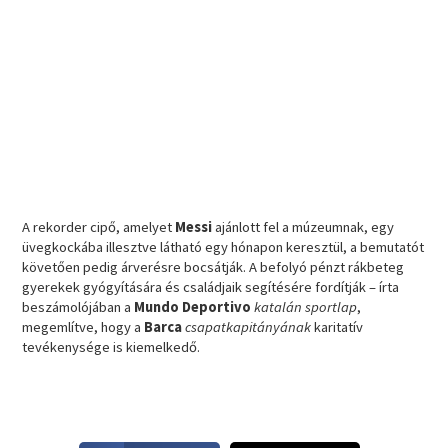
A rekorder cipő, amelyet
Messi
ajánlott fel a múzeumnak, egy
üvegkockába illesztve látható egy hónapon keresztül, a bemutatót
követően pedig árverésre bocsátják. A befolyó pénzt rákbeteg
gyerekek gyógyítására és családjaik segítésére fordítják – írta
beszámolójában a
Mundo Deportivo
katalán sportlap
,
megemlítve, hogy a
Barca
csapatkapitányának
karitatív
tevékenysége is kiemelkedő.