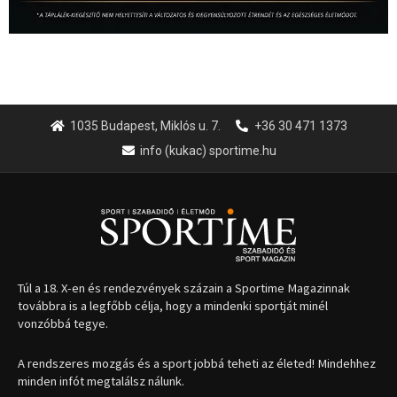
1035 Budapest, Miklós u. 7.
+36 30 471 1373
info (kukac) sportime.hu
Túl a 18. X-en és rendezvények százain a Sportime Magazinnak
továbbra is a legfőbb célja, hogy a mindenki sportját minél
vonzóbbá tegye.
A rendszeres mozgás és a sport jobbá teheti az életed! Mindehhez
minden infót megtalálsz nálunk.