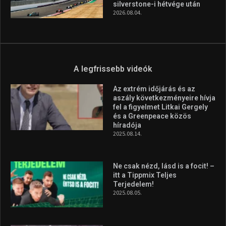
silverstone-i hétvége után
2026.08.04.
A legfrissebb videók
Az extrém időjárás és az
aszály következményeire hívja
fel a figyelmet Litkai Gergely
és a Greenpeace közös
híradója
2025.08.14.
Ne csak nézd, lásd is a focit! –
itt a Tippmix Teljes
Terjedelem!
2025.08.05.