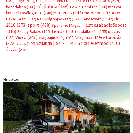
(181)
kickbox
(204)
Jégkorong
(148)
kajakkenu
(138)
karate
(168)
kézilabda
(448)
kosárlabda
(166)
Lewis Hamilton
(168)
magyar
Mercedes
(244)
labdarúgóválogatott
(148)
motorsport
(153)
Opel
rio
Dakar Team
(132)
Rali Világbajnokság
(122)
Rendezvény
(142)
sport
(438)
2016
(373)
szabadidősport
Sportime Magazin
(128)
(316)
tenisz
(416)
Szalay Balázs
(126)
táplálkozás
(155)
utazás
Video
(247)
vitorlázás
(126)
világbajnokság
(162)
Világkupa
(129)
életmód
(416)
(222)
vívás
(174)
vízilabda
(197)
Érdi Mária
(130)
úszás
(361)
Hirdetés