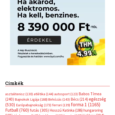
Címkék
Babos Tímea
asztalitenisz
(130)
atlétika
(144)
autosport
(123)
egészség
(240)
Bécs
(214)
Bajnokok Ligája
(168)
Birkózás
(143)
forma 1
(1165)
(530)
Európabajnokság
(173)
ferrari
(139)
Futball
(760)
futás
(305)
Hosszú Katinka
(186)
hungaroring