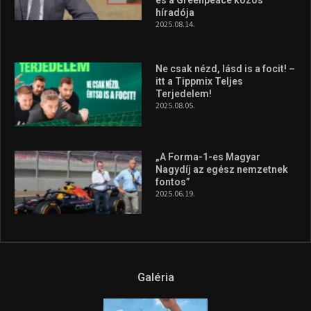
és a Greenpeace közös
híradója
2025.08.14.
Ne csak nézd, lásd is a focit! –
itt a Tippmix Teljes
Terjedelem!
2025.08.05.
„A Forma-1-es Magyar
Nagydíj az egész nemzetnek
fontos”
2025.06.19.
Galéria