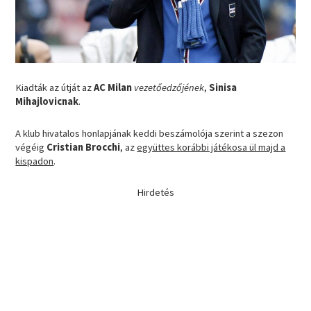
Kiadták az útját az
AC Milan
vezetőedzőjének
,
Sinisa
Mihajlovicnak
.
A klub hivatalos honlapjának keddi beszámolója szerint a szezon
végéig
Cristian Brocchi
, az
együttes korábbi játékosa ül majd a
kispadon
.
Hirdetés