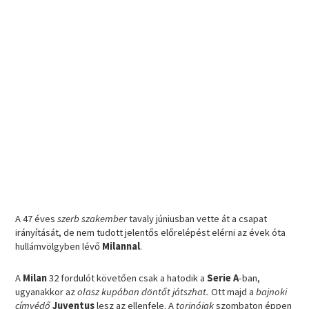
A 47 éves
szerb szakember
tavaly júniusban vette át a csapat
irányítását, de nem tudott jelentős előrelépést elérni az évek óta
hullámvölgyben lévő
Milannal
.
A
Milan
32 fordulót követően csak a hatodik a
Serie A
-ban,
ugyanakkor az
olasz kupában döntőt játszhat.
Ott majd a
bajnoki
címvédő
Juventus
lesz az ellenfele. A
torinóiak
szombaton éppen