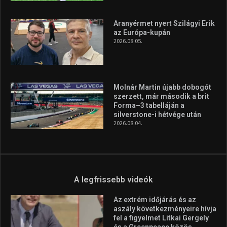
Aranyérmet nyert Szilágyi Erik
az Európa-kupán
2026.08.05.
Molnár Martin újabb dobogót
szerzett, már második a brit
Forma–3 tabelláján a
silverstone-i hétvége után
2026.08.04.
A legfrissebb videók
Az extrém időjárás és az
aszály következményeire hívja
fel a figyelmet Litkai Gergely