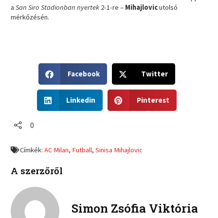
a
San Siro Stadionban nyertek
2-1-re –
Mihajlovic
utolsó
mérkőzésén.
S
S
Facebook
Twitter
h
h
a
a
S
S
r
r
Linkedin
Pinterest
h
h
e
e
a
a
o
o
r
r
0
n
n
e
e
f
t
o
o
a
w
Címkék:
AC Milan
,
Futball
,
Sinisa Mihajlovic
n
n
c
i
l
p
e
t
A szerzőről
i
i
b
t
n
n
o
e
k
t
o
r
e
e
Simon Zsófia Viktória
k
d
r