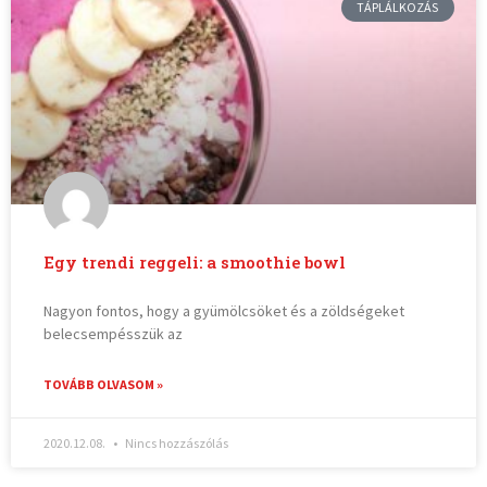
TÁPLÁLKOZÁS
Egy trendi reggeli: a smoothie bowl
Nagyon fontos, hogy a gyümölcsöket és a zöldségeket
belecsempésszük az
TOVÁBB OLVASOM »
2020.12.08.
Nincs hozzászólás