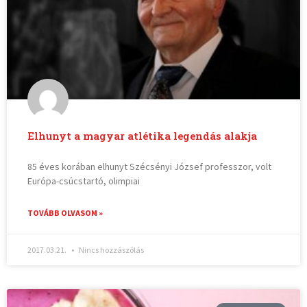
Elhunyt a magyar atlétika legendás alakja
85 éves korában elhunyt Szécsényi József professzor, volt
Európa-csúcstartó, olimpiai
TOVÁBB OLVASOM »
2017.03.21.
Nincs hozzászólás