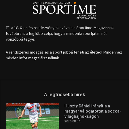
Túl a 18. X-en és rendezvények százain a Sportime Magazinnak
továbbra is a legfőbb célja, hogy a mindenki sportját minél
vonzóbbá tegye.
A rendszeres mozgás és a sport jobbá teheti az életed! Mindehhez
minden infót megtalálsz nálunk.
A legfrissebb hírek
Huszty Dániel irányítja a
magyar válogatottat a socca-
világbajnokságon
2026.08.07.