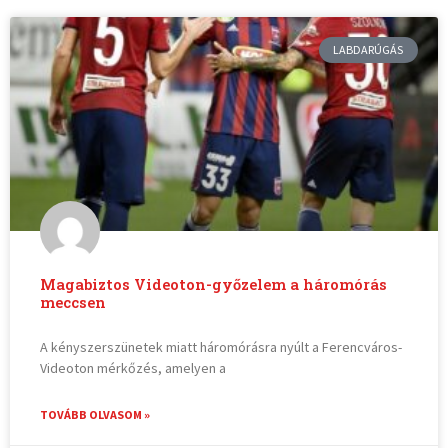
LABDARÚGÁS
Magabiztos Videoton-győzelem a háromórás
meccsen
A kényszerszünetek miatt háromórásra nyúlt a Ferencváros-
Videoton mérkőzés, amelyen a
TOVÁBB OLVASOM »