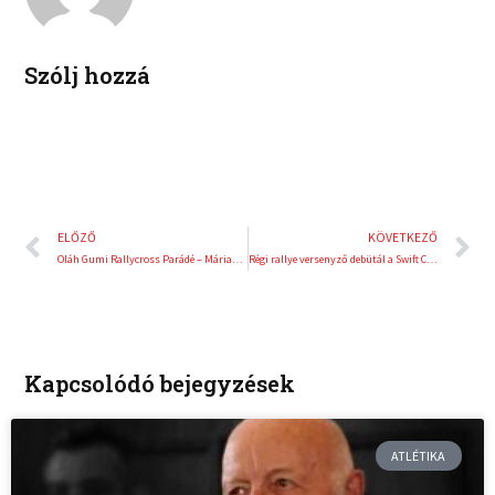
i
e
n
s
t
Szólj hozzá
Előző
K
ELŐZŐ
KÖVETKEZŐ
Oláh Gumi Rallycross Parádé – Máriapócs, Rabócsiring
Régi rallye versenyző debütál a Swift Cup Europe-ban
Kapcsolódó bejegyzések
ATLÉTIKA