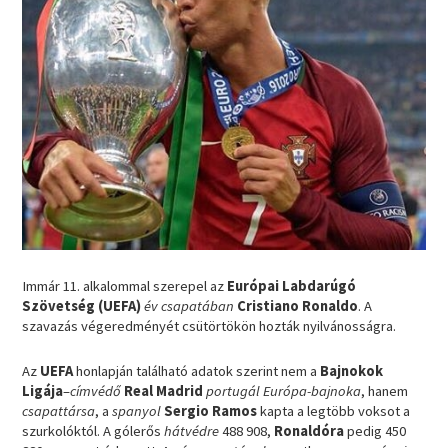
Immár 11. alkalommal szerepel az
Európai Labdarúgó
Szövetség (UEFA)
év csapatában
Cristiano Ronaldo
. A
szavazás végeredményét csütörtökön hozták nyilvánosságra.
Az
UEFA
honlapján található adatok szerint nem a
Bajnokok
Ligája
–
címvédő
Real Madrid
portugál Európa-bajnoka
, hanem
csapattársa
, a
spanyol
Sergio Ramos
kapta a legtöbb voksot a
szurkolóktól. A gólerős
hátvédre
488 908,
Ronaldóra
pedig 450