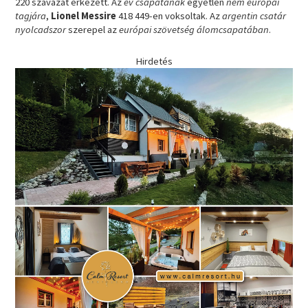
220 szavazat érkezett. Az
év csapatának
egyetlen
nem európai
tagjára
,
Lionel Messire
418 449-en voksoltak. Az
argentin csatár
nyolcadszor
szerepel az
európai szövetség álomcsapatában
.
Hirdetés