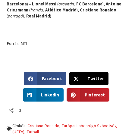
Barcelona
) –
Lionel Messi
(
argentin
,
FC Barcelona
),
Antoine
Griezmann
(
francia
,
Atlético Madrid
),
Cristiano Ronaldo
(
portugál
,
Real Madrid
)
Forrás: MTI
S
S
Facebook
Twitter
h
h
a
a
S
S
r
r
Linkedin
Pinterest
h
h
e
e
a
a
o
o
r
r
0
n
n
e
e
f
t
o
o
a
w
Címkék:
Cristiano Ronaldo
,
Európai Labdarúgó Szövetség
n
n
c
i
(UEFA)
,
Futball
l
p
e
t