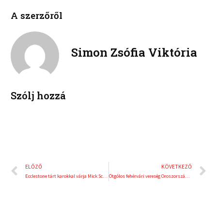
i
i
b
t
A szerzőről
n
n
o
e
k
t
o
r
e
e
k
d
r
Simon Zsófia Viktória
i
e
n
s
t
Szólj hozzá
Előző
K
ELŐZŐ
KÖVETKEZŐ
Ecclestone tárt karokkal várja Mick Schumachert
Ötgólos fehérvári vereség Oroszországban