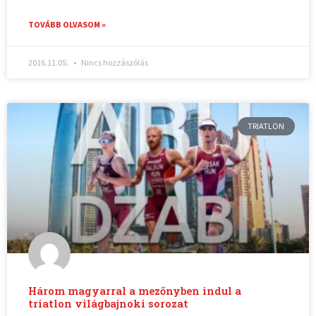
TOVÁBB OLVASOM »
2016.11.05.
Nincs hozzászólás
TRIATLON
Három magyarral a mezőnyben indul a
triatlon világbajnoki sorozat