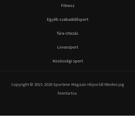
Futás
Kerékpár
Extrém Sportok
Fitnesz
Egyéb szabadidősport
Túra-Utazás
Lovassport