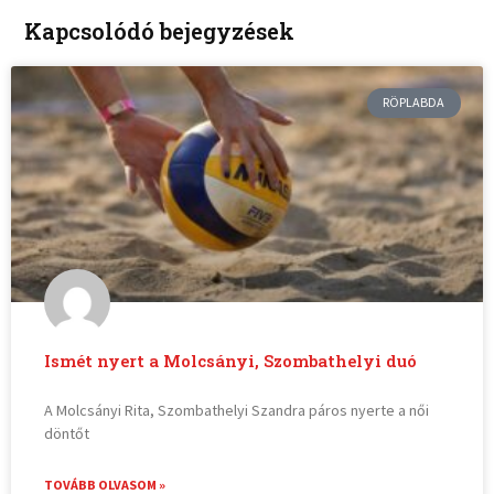
Kapcsolódó bejegyzések
RÖPLABDA
Ismét nyert a Molcsányi, Szombathelyi duó
A Molcsányi Rita, Szombathelyi Szandra páros nyerte a női
döntőt
TOVÁBB OLVASOM »