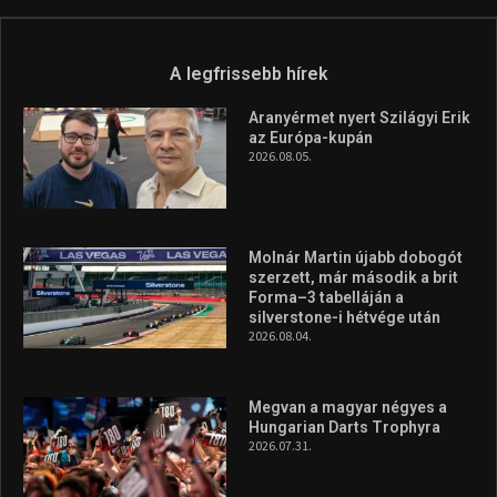
Túl a 18. X-en és rendezvények százain a Sportime Magazinnak
továbbra is a legfőbb célja, hogy a mindenki sportját minél
vonzóbbá tegye.
A rendszeres mozgás és a sport jobbá teheti az életed! Mindehhez
minden infót megtalálsz nálunk.
A legfrissebb hírek
Aranyérmet nyert Szilágyi Erik
az Európa-kupán
2026.08.05.