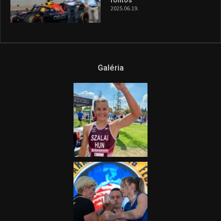
és a Greenpeace közös
híradója
2025.08.14.
Ne csak nézd, lásd is a focit! –
itt a Tippmix Teljes
Terjedelem!
2025.08.05.
„A Forma-1-es Magyar
Nagydíj az egész nemzetnek
fontos”
2025.06.19.
Galéria