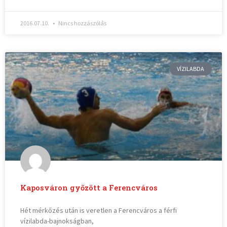
2016.07.10.
Nincs hozzászólás
VÍZILABDA
Kaposváron győzött a Ferencváros
Hét mérkőzés után is veretlen a Ferencváros a férfi
vízilabda-bajnokságban,