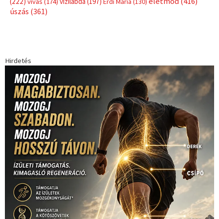
Címkék
Babos Tímea
asztalitenisz
(130)
atlétika
(144)
autosport
(123)
egészség
(240)
Bécs
(214)
Bajnokok Ligája
(168)
Birkózás
(143)
forma 1
(1165)
(530)
Európabajnokság
(173)
ferrari
(139)
Futball
(760)
futás
(305)
Hosszú Katinka
(186)
hungaroring
(181)
kickbox
(204)
Jégkorong
(148)
kajakkenu
(138)
karate
(168)
kézilabda
(448)
kosárlabda
(166)
Lewis Hamilton
(168)
magyar
Mercedes
(244)
labdarúgóválogatott
(148)
motorsport
(153)
Opel
rio
Dakar Team
(132)
Rali Világbajnokság
(122)
Rendezvény
(142)
sport
(438)
2016
(373)
szabadidősport
Sportime Magazin
(128)
(316)
tenisz
(416)
Szalay Balázs
(126)
táplálkozás
(155)
utazás
Video
(247)
vitorlázás
(126)
világbajnokság
(162)
Világkupa
(129)
életmód
(416)
(222)
vívás
(174)
vízilabda
(197)
Érdi Mária
(130)
úszás
(361)
Hirdetés