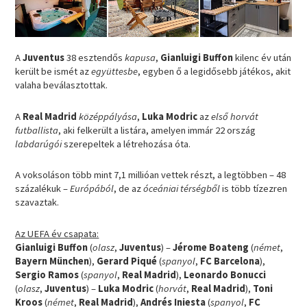
A
Juventus
38 esztendős
kapusa
,
Gianluigi Buffon
kilenc év után
került be ismét az
együttesbe
, egyben ő a legidősebb játékos, akit
valaha beválasztottak.
A
Real Madrid
középpályása
,
Luka Modric
az
első horvát
futballista
, aki felkerült a listára, amelyen immár 22 ország
labdarúgói
szerepeltek a létrehozása óta.
A voksoláson több mint 7,1 millióan vettek részt, a legtöbben – 48
százalékuk –
Európából
, de az
óceániai térségből
is több tízezren
szavaztak.
Az UEFA év csapata:
Gianluigi Buffon
(
olasz
,
Juventus
) –
Jérome Boateng
(
német
,
Bayern München
),
Gerard Piqué
(
spanyol
,
FC Barcelona
),
Sergio Ramos
(
spanyol
,
Real Madrid
),
Leonardo Bonucci
(
olasz
,
Juventus
) –
Luka Modric
(
horvát
,
Real Madrid
),
Toni
Kroos
(
német
,
Real Madrid
),
Andrés Iniesta
(
spanyol
,
FC