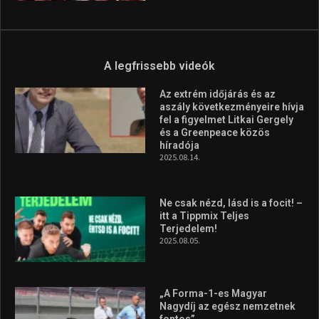
Molnár Martin újabb dobogót
szerzett, már második a brit
Forma–3 tabelláján a
silverstone-i hétvége után
2026.08.04.
Megvan a magyar négyes a
Hungarian Darts Trophyra
2026.07.31.
A legfrissebb videók
Az extrém időjárás és az
aszály következményeire hívja
fel a figyelmet Litkai Gergely