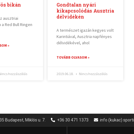
rös bikán
Gondtalan nyári
kikapcsolódás Ausztria
délvidékén
z ausztriai
 a Red Bull Ringen
A természet igazán kegyes volt
Karintiával, Ausztria napfényes
délvidékével, ahol
SOM »
TOVÁBB OLVASOM »
incs hozzászólás
2019.06.18.
Nincs hozzászólás
35 Budapest, Miklós u. 7.
+36 30 471 1373
info (kukac) spor