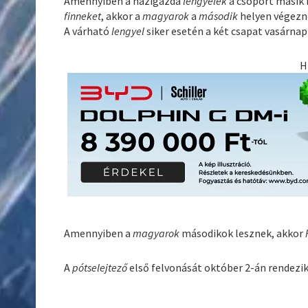
Amennyiben a házigazda
lengyelek
a csoport másik
finneket
, akkor a
magyarok
a
második
helyen végezne
A várható
lengyel
siker esetén a két csapat vasárnap
H
Amennyiben a
magyarok
másodikok lesznek, akkor
A
pótselejtező
első felvonását október 2-án rendezik,