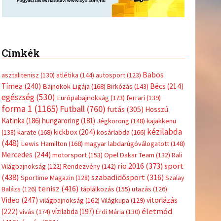
Címkék
Babos
asztalitenisz
(130)
atlétika
(144)
autosport
(123)
Tímea
(240)
Bécs
(214)
Bajnokok Ligája
(168)
Birkózás
(143)
egészség
(530)
Európabajnokság
(173)
ferrari
(139)
forma 1
(1165)
Futball
(760)
futás
(305)
Hosszú
Katinka
(186)
hungaroring
(181)
Jégkorong
(148)
kajakkenu
kézilabda
kickbox
(204)
(138)
karate
(168)
kosárlabda
(166)
(448)
Lewis Hamilton
(168)
magyar labdarúgóválogatott
(148)
Mercedes
(244)
motorsport
(153)
Opel Dakar Team
(132)
Rali
sport
rio 2016
(373)
Világbajnokság
(122)
Rendezvény
(142)
(438)
szabadidősport
(316)
Sportime Magazin
(128)
Szalay
tenisz
(416)
Balázs
(126)
táplálkozás
(155)
utazás
(126)
Video
(247)
vitorlázás
világbajnokság
(162)
Világkupa
(129)
életmód
(222)
vívás
(174)
vízilabda
(197)
Érdi Mária
(130)