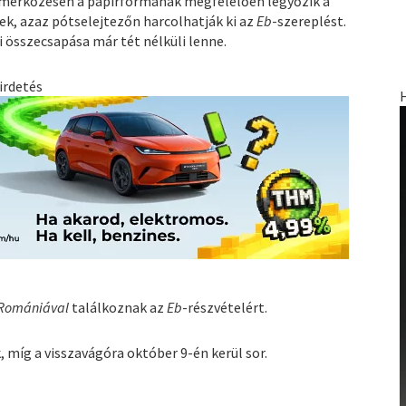
 mérkőzésén a papírformának megfelelően legyőzik a
k, azaz pótselejtezőn harcolhatják ki az
Eb
-szereplést.
i összecsapása már tét nélküli lenne.
irdetés
Romániával
találkoznak az
Eb
-részvételért.
 míg a visszavágóra október 9-én kerül sor.