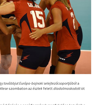
ogy
továbbjut Európa-bajnoki selejtezőcsoportjából
a
ttese
szombaton az
észtek
felett
diadalmaskodott
öt