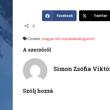
S
S
Facebook
Twitter
h
h
a
a
0
r
r
e
e
Címkék:
magyar női röplabdaválogatott
o
o
n
n
A szerzőről
f
t
a
w
c
i
Simon Zsófia Viktó
e
t
b
t
o
e
o
r
k
Szólj hozzá