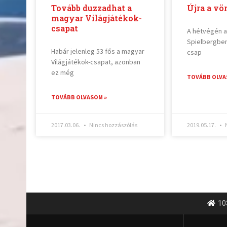
Tovább duzzadhat a
Újra a vö
magyar Világjátékok-
csapat
A hétvégén a
Spielbergben
Habár jelenleg 53 fős a magyar
csap
Világjátékok-csapat, azonban
ez még
TOVÁBB OLVA
TOVÁBB OLVASOM »
2017.03.06.
Nincs hozzászólás
2019.05.17.
N
10