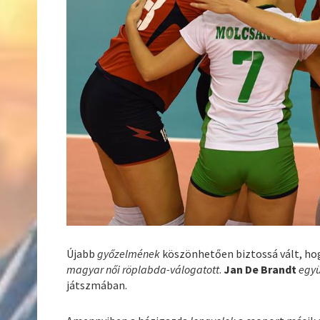
Újabb
győzelmének
köszönhetően biztossá vált, h
magyar női röplabda-válogatott
.
Jan De Brandt
együ
játszmában.