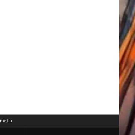
time.hu