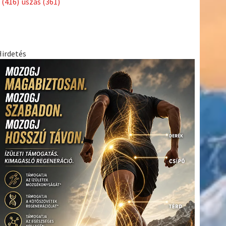
(416)
úszás
(361)
Hirdetés