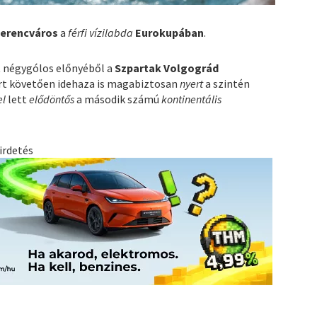
Ferencváros
a
férfi vízilabda
Eurokupában
.
 négygólos előnyéből a
Szpartak Volgográd
ert követően idehaza is magabiztosan
nyert
a szintén
el
lett
elődöntős
a második számú
kontinentális
irdetés