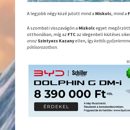
A legjobb négy közé jutott mind a
Miskolc
, mind a
A szombati visszavágón a
Miskolc
egyet megőrzött
otthonában, míg az
FTC
az idegenbeli kiütéses sik
orosz
Szintyezs Kazany
ellen, így
kettős győzelemm
pólósorozatban
.
H