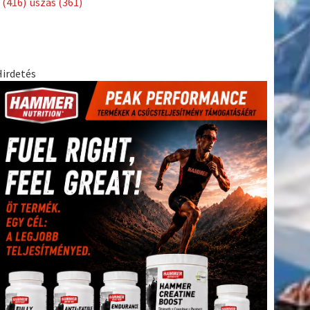
(416)
úszás
(361)
Hirdetés