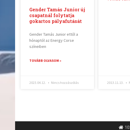
Gender Tamás Junior új
csapatnál folytatja
gokartos pályafutását
Gender Tamás Junior ettől a
hónaptól az Energy Corse
színeiben
TOVÁBB OLVASOM »
2023.04.12.
Nincs hozzászólás
2013.11.13.
N
10