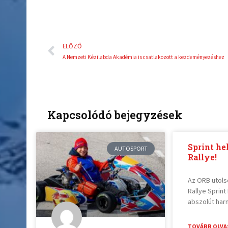
Előző
ELŐZŐ
A Nemzeti Kézilabda Akadémia is csatlakozott a kezdeményezéshez
Kapcsolódó bejegyzések
Sprint he
AUTOSPORT
Rallye!
Az ORB utolsó
Rallye Sprin
abszolút har
TOVÁBB OLVA