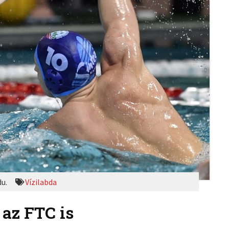
du.
Vízilabda
 az FTC is