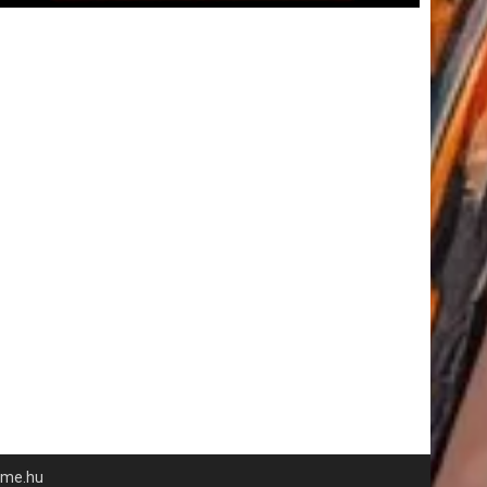
time.hu