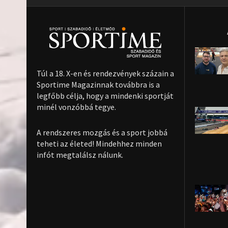
Túl a 18. X-en és rendezvények százain a
Sportime Magazinnak továbbra is a
legfőbb célja, hogy a mindenki sportját
minél vonzóbbá tegye.
A rendszeres mozgás és a sport jobbá
teheti az életed! Mindehhez minden
infót megtalálsz nálunk.