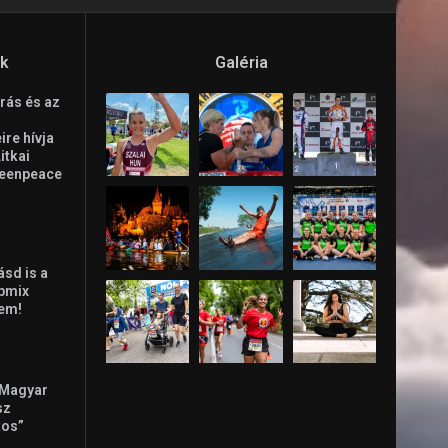
ók
Galéria
rás és az
re hívja
Litkai
reenpeace
ásd is a
ppmix
lem!
 Magyar
sz
tos”