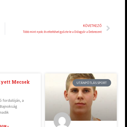
Köve
KÖVETKEZŐ
Több mint nyolc év elteltével győzte le a Diósgyőr a Debrecent
lyett Mecsek
UTÁNPÓTLÁS SPORT
 fordulóján, a
t Bajnokság
madik
SOM »