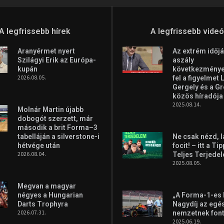
A legfrissebb hírek
A legfrissebb vide
Aranyérmet nyert
Az extrém időjá
Szilágyi Erik az Európa-
aszály
kupán
következményei
2026.08.05.
fel a figyelmet 
Gergely és a G
közös híradója
2025.08.14.
Molnár Martin újabb
dobogót szerzett, már
második a brit Forma–3
tabelláján a silverstone-i
Ne csak nézd, l
hétvége után
focit! – itt a Ti
2026.08.04.
Teljes Terjede
2025.08.05.
Megvan a magyar
négyes a Hungarian
„A Forma-1-es
Darts Trophyra
Nagydíj az egé
2026.07.31.
nemzetnek fon
2025.06.19.