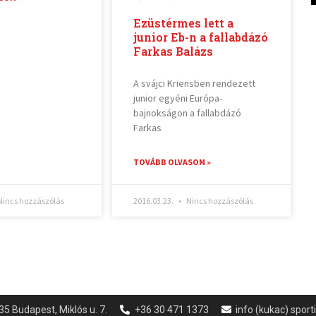
Ezüstérmes lett a
junior Eb-n a fallabdázó
Farkas Balázs
A svájci Kriensben rendezett
junior egyéni Európa-
bajnokságon a fallabdázó
Farkas
TOVÁBB OLVASOM »
incs hozzászólás
2016.03.23.
Nincs hozzászólás
35 Budapest, Miklós u. 7.
+36 30 471 1373
info (kukac) spor