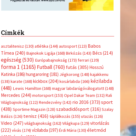
Címkék
Babos
asztalitenisz
(130)
atlétika
(144)
autosport
(123)
Tímea
(240)
Bécs
(214)
Bajnokok Ligája
(168)
Birkózás
(143)
egészség
(530)
Európabajnokság
(173)
ferrari
(139)
forma 1
(1165)
Futball
(760)
futás
(305)
Hosszú
Katinka
(186)
hungaroring
(181)
Jégkorong
(148)
kajakkenu
kézilabda
kickbox
(204)
(138)
karate
(168)
kosárlabda
(166)
(448)
Lewis Hamilton
(168)
magyar labdarúgóválogatott
(148)
Mercedes
(244)
motorsport
(153)
Opel Dakar Team
(132)
Rali
sport
rio 2016
(373)
Világbajnokság
(122)
Rendezvény
(142)
(438)
szabadidősport
(316)
Sportime Magazin
(128)
Szalay
tenisz
(416)
Balázs
(126)
táplálkozás
(155)
utazás
(126)
Video
(247)
vitorlázás
világbajnokság
(162)
Világkupa
(129)
életmód
(222)
vívás
(174)
vízilabda
(197)
Érdi Mária
(130)