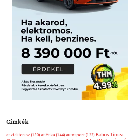
Címkék
Babos Tímea
asztalitenisz
(130)
atlétika
(144)
autosport
(123)