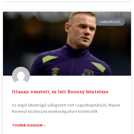
LABDARÚGÁS
Ittasan vezetett, ez lett Rooney büntetése
Az angol labdarúgó-válogatott volt csapatkapitányát, Wayne
Rooneyt közhasznú munkavégzésre kötelezték
TOVÁBB OLVASOM »