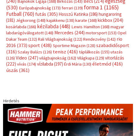
egészség
(240)
Bécs
(214)
Bajnokok Ligája
(168)
Birkózás
(143)
forma 1
(1165)
(530)
Európabajnokság
(173)
ferrari
(139)
Futball
(760)
futás
(305)
Hosszú Katinka
(186)
hungaroring
(181)
kickbox
(204)
Jégkorong
(148)
kajakkenu
(138)
karate
(168)
kézilabda
(448)
kosárlabda
(166)
Lewis Hamilton
(168)
magyar
Mercedes
(244)
labdarúgóválogatott
(148)
motorsport
(153)
Opel
rio
Dakar Team
(132)
Rali Világbajnokság
(122)
Rendezvény
(142)
sport
(438)
2016
(373)
szabadidősport
Sportime Magazin
(128)
(316)
tenisz
(416)
Szalay Balázs
(126)
táplálkozás
(155)
utazás
Video
(247)
vitorlázás
(126)
világbajnokság
(162)
Világkupa
(129)
életmód
(416)
(222)
vívás
(174)
vízilabda
(197)
Érdi Mária
(130)
úszás
(361)
Hirdetés