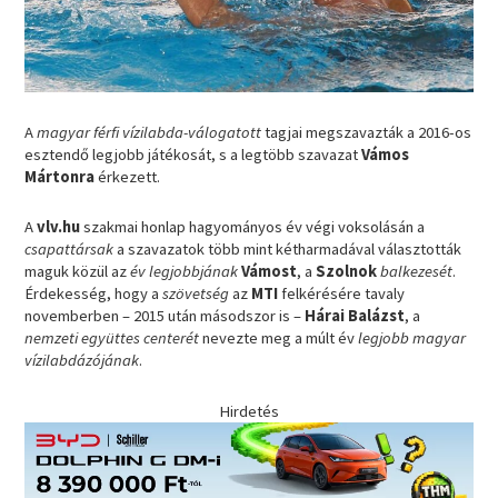
A
magyar férfi vízilabda-válogatott
tagjai megszavazták a 2016-os
esztendő legjobb játékosát, s a legtöbb szavazat
Vámos
Mártonra
érkezett.
A
vlv.hu
szakmai honlap hagyományos év végi voksolásán a
csapattársak
a szavazatok több mint kétharmadával választották
maguk közül az
év legjobbjának
Vámost
, a
Szolnok
balkezesét
.
Érdekesség, hogy a
szövetség
az
MTI
felkérésére tavaly
novemberben – 2015 után másodszor is –
Hárai Balázst
, a
nemzeti együttes centerét
nevezte meg a múlt év
legjobb magyar
vízilabdázójának
.
Hirdetés