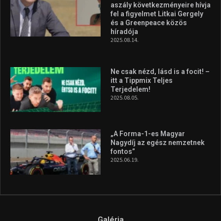
aszály következményeire hívja
fel a figyelmet Litkai Gergely
és a Greenpeace közös
híradója
2025.08.14.
Ne csak nézd, lásd is a focit! –
itt a Tippmix Teljes
Terjedelem!
2025.08.05.
„A Forma-1-es Magyar
Nagydíj az egész nemzetnek
fontos”
2025.06.19.
Galéria