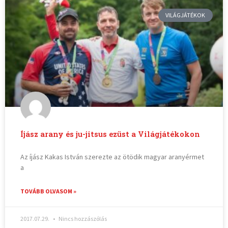
VILÁGJÁTÉKOK
Íjász arany és ju-jitsus ezüst a Világjátékokon
Az íjász Kakas István szerezte az ötödik magyar aranyérmet
a
TOVÁBB OLVASOM »
2017.07.29.
Nincs hozzászólás