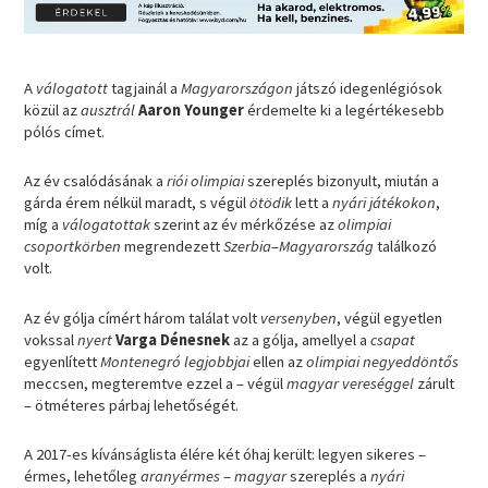
A
válogatott
tagjainál a
Magyarországon
játszó idegenlégiósok
közül az
ausztrál
Aaron Younger
érdemelte ki a legértékesebb
pólós címet.
Az év csalódásának a
riói olimpiai
szereplés bizonyult, miután a
gárda érem nélkül maradt, s végül
ötödik
lett a
nyári játékokon
,
míg a
válogatottak
szerint az év mérkőzése az
olimpiai
csoportkörben
megrendezett
Szerbia
–
Magyarország
találkozó
volt.
Az év gólja címért három találat volt
versenyben
, végül egyetlen
vokssal
nyert
Varga Dénesnek
az a gólja, amellyel a
csapat
egyenlített
Montenegró legjobbjai
ellen az
olimpiai negyeddöntős
meccsen, megteremtve ezzel a – végül
magyar vereséggel
zárult
– ötméteres párbaj lehetőségét.
A 2017-es kívánságlista élére két óhaj került: legyen sikeres –
érmes, lehetőleg
aranyérmes
–
magyar
szereplés a
nyári