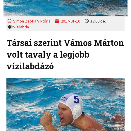
Simon Zsófia Viktória
2017-01-10
12:00 de.
Vízilabda
Társai szerint Vámos Márton
volt tavaly a legjobb
vízilabdázó