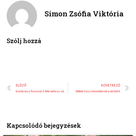
k
t
o
r
e
e
Simon Zsófia Viktória
k
d
r
i
e
n
s
t
Szólj hozzá
Előző
K
ELŐZŐ
KÖVETKEZŐ
Gutiérrez a Formula E felé vette az irányt
Defekt húsz kilométerrel a cél előtt
Kapcsolódó bejegyzések