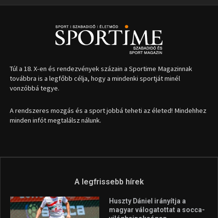
Túl a 18. X-en és rendezvények százain a Sportime Magazinnak
továbbra is a legfőbb célja, hogy a mindenki sportját minél
vonzóbbá tegye.
A rendszeres mozgás és a sport jobbá teheti az életed! Mindehhez
minden infót megtalálsz nálunk.
A legfrissebb hírek
Huszty Dániel irányítja a
magyar válogatottat a socca-