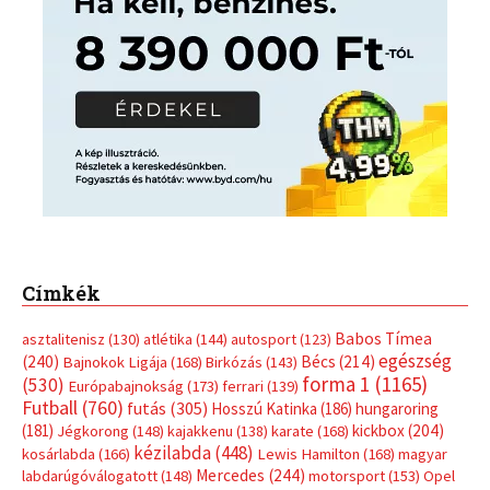
Címkék
Babos Tímea
asztalitenisz
(130)
atlétika
(144)
autosport
(123)
egészség
(240)
Bécs
(214)
Bajnokok Ligája
(168)
Birkózás
(143)
forma 1
(1165)
(530)
Európabajnokság
(173)
ferrari
(139)
Futball
(760)
futás
(305)
Hosszú Katinka
(186)
hungaroring
(181)
kickbox
(204)
Jégkorong
(148)
kajakkenu
(138)
karate
(168)
kézilabda
(448)
kosárlabda
(166)
Lewis Hamilton
(168)
magyar
Mercedes
(244)
labdarúgóválogatott
(148)
motorsport
(153)
Opel