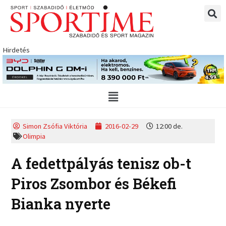
Skip
to
content
Hirdetés
Main
Menu
Simon Zsófia Viktória
2016-02-29
12:00 de.
Olimpia
A fedettpályás tenisz ob-t
Piros Zsombor és Békefi
Bianka nyerte