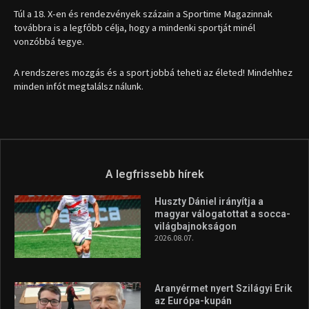
Túl a 18. X-en és rendezvények százain a Sportime Magazinnak
továbbra is a legfőbb célja, hogy a mindenki sportját minél
vonzóbbá tegye.
A rendszeres mozgás és a sport jobbá teheti az életed! Mindehhez
minden infót megtalálsz nálunk.
A legfrissebb hírek
Huszty Dániel irányítja a
magyar válogatottat a socca-
világbajnokságon
2026.08.07.
Aranyérmet nyert Szilágyi Erik
az Európa-kupán