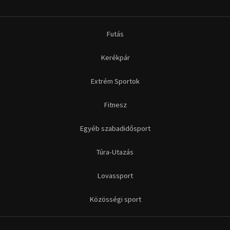
Futás
Kerékpár
Extrém Sportok
Fitnesz
Egyéb szabadidősport
Túra-Utazás
Lovassport
Közösségi sport