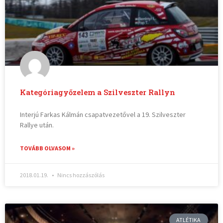
Kategóriagyőzelem a Szilveszter Rallyn
Interjú Farkas Kálmán csapatvezetővel a 19. Szilveszter
Rallye után.
TOVÁBB OLVASOM »
2018.01.19.
Nincs hozzászólás
ATLÉTIKA