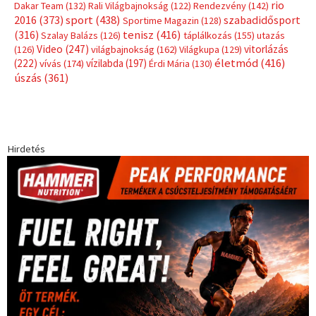
rio
Dakar Team
(132)
Rali Világbajnokság
(122)
Rendezvény
(142)
sport
(438)
2016
(373)
szabadidősport
Sportime Magazin
(128)
(316)
tenisz
(416)
Szalay Balázs
(126)
táplálkozás
(155)
utazás
Video
(247)
vitorlázás
(126)
világbajnokság
(162)
Világkupa
(129)
életmód
(416)
(222)
vívás
(174)
vízilabda
(197)
Érdi Mária
(130)
úszás
(361)
Hirdetés