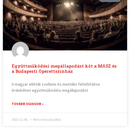
Együttműködési megállapodást köt a MASZ és
a Budapesti Operettszínház
A magyar atléták szellemi és mentális feltöltődése
érdekében együttműködési megállapodást
TOVÁBB OLVASOM »
2023.11.06.
Nincs hozzászólás