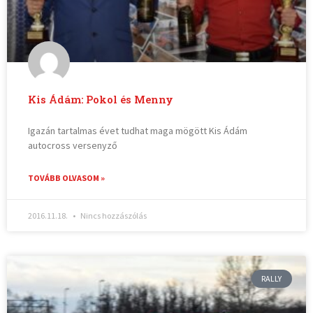
Kis Ádám: Pokol és Menny
Igazán tartalmas évet tudhat maga mögött Kis Ádám
autocross versenyző
TOVÁBB OLVASOM »
2016.11.18.
Nincs hozzászólás
RALLY