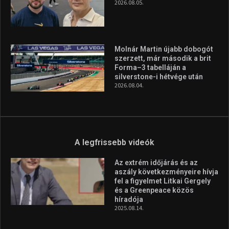
2026.08.05.
Molnár Martin újabb dobogót
szerzett, már második a brit
Forma–3 tabelláján a
silverstone-i hétvége után
2026.08.04.
A legfrissebb videók
Az extrém időjárás és az
aszály következményeire hívja
fel a figyelmet Litkai Gergely
és a Greenpeace közös
híradója
2025.08.14.