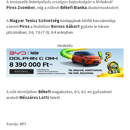
A
teniszezők fedettpályás országos bajnokságán
a
férfiaknál
Piros Zsombor
, míg a
nőknél
Békefi Bianka
diadalmaskodott
.
A
Magyar Tenisz Szövetség
honlapjának hétfői beszámolója
szerint
Piros
a
fináléban
Borsos Gábort
győzte le három
játszmában, 3:6, 7:6 (7-3), 6:4 arányban.
Hirdetés
A
nők döntőjében
Békefi
magabiztos, 6:3, 6:1-es győzelmet
aratott
Mészáros Lotti
felett.
Forrás: MTI