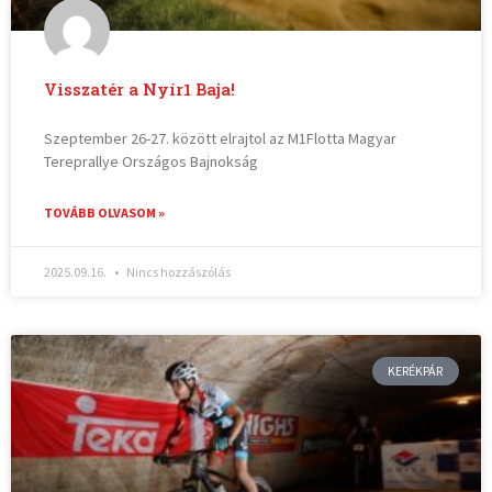
Visszatér a Nyír1 Baja!
Szeptember 26-27. között elrajtol az M1Flotta Magyar
Tereprallye Országos Bajnokság
TOVÁBB OLVASOM »
2025.09.16.
Nincs hozzászólás
KERÉKPÁR