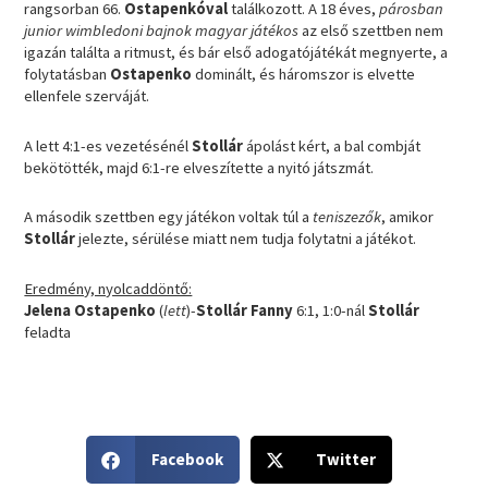
rangsorban 66.
Ostapenkóval
találkozott. A 18 éves,
párosban
junior wimbledoni bajnok magyar játékos
az első szettben nem
igazán találta a ritmust, és bár első adogatójátékát megnyerte, a
folytatásban
Ostapenko
dominált, és háromszor is elvette
ellenfele szerváját.
A lett 4:1-es vezetésénél
Stollár
ápolást kért, a bal combját
bekötötték, majd 6:1-re elveszítette a nyitó játszmát.
A második szettben egy játékon voltak túl a
teniszezők
, amikor
Stollár
jelezte, sérülése miatt nem tudja folytatni a játékot.
Eredmény, nyolcaddöntő:
Jelena Ostapenko
(
lett
)-
Stollár Fanny
6:1, 1:0-nál
Stollár
feladta
S
S
Facebook
Twitter
h
h