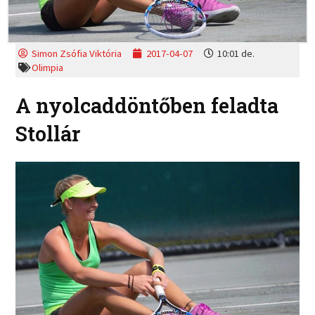
Simon Zsófia Viktória
2017-04-07
10:01 de.
Olimpia
A nyolcaddöntőben feladta
Stollár