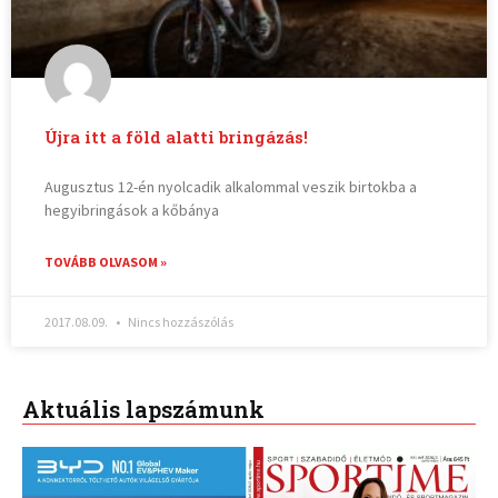
Újra itt a föld alatti bringázás!
Augusztus 12-én nyolcadik alkalommal veszik birtokba a
hegyibringások a kőbánya
TOVÁBB OLVASOM »
2017.08.09.
Nincs hozzászólás
Aktuális lapszámunk