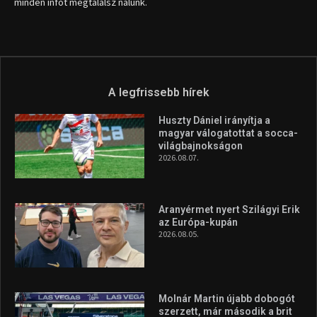
minden infót megtalálsz nálunk.
A legfrissebb hírek
Huszty Dániel irányítja a
magyar válogatottat a socca-
világbajnokságon
2026.08.07.
Aranyérmet nyert Szilágyi Erik
az Európa-kupán
2026.08.05.
Molnár Martin újabb dobogót
szerzett, már második a brit