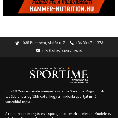
1035 Budapest, Miklós u. 7.
+36 30 471 1373
info (kukac) sportime.hu
Túl a 18. X-en és rendezvények százain a Sportime Magazinnak
továbbra is a legfőbb célja, hogy a mindenki sportját minél
vonzóbbá tegye.
A rendszeres mozgás és a sport jobbá teheti az életed! Mindehhez