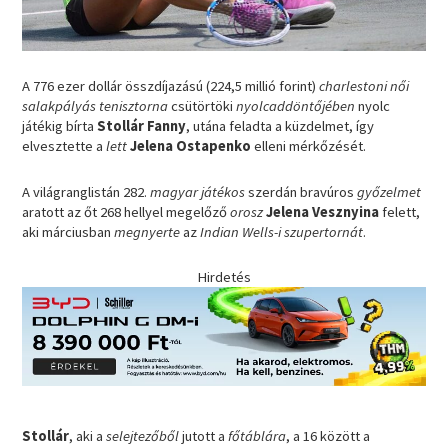
A 776 ezer dollár összdíjazású (224,5 millió forint)
charlestoni női
salakpályás tenisztorna
csütörtöki
nyolcaddöntőjében
nyolc
játékig bírta
Stollár Fanny
, utána feladta a küzdelmet, így
elvesztette a
lett
Jelena Ostapenko
elleni mérkőzését.
A világranglistán 282.
magyar játékos
szerdán bravúros
győzelmet
aratott az őt 268 hellyel megelőző
orosz
Jelena Vesznyina
felett,
aki márciusban
megnyerte
az
Indian Wells-i szupertornát
.
Hirdetés
Stollár
, aki a
selejtezőből
jutott a
főtáblára
, a 16 között a