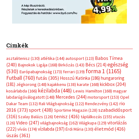
Címkék
Babos Tímea
asztalitenisz
(130)
atlétika
(144)
autosport
(123)
egészség
(240)
Bécs
(214)
Bajnokok Ligája
(168)
Birkózás
(143)
forma 1
(1165)
(530)
Európabajnokság
(173)
ferrari
(139)
Futball
(760)
futás
(305)
Hosszú Katinka
(186)
hungaroring
(181)
kickbox
(204)
Jégkorong
(148)
kajakkenu
(138)
karate
(168)
kézilabda
(448)
kosárlabda
(166)
Lewis Hamilton
(168)
magyar
Mercedes
(244)
labdarúgóválogatott
(148)
motorsport
(153)
Opel
rio
Dakar Team
(132)
Rali Világbajnokság
(122)
Rendezvény
(142)
sport
(438)
2016
(373)
szabadidősport
Sportime Magazin
(128)
(316)
tenisz
(416)
Szalay Balázs
(126)
táplálkozás
(155)
utazás
Video
(247)
vitorlázás
(126)
világbajnokság
(162)
Világkupa
(129)
életmód
(416)
(222)
vívás
(174)
vízilabda
(197)
Érdi Mária
(130)
úszás
(361)