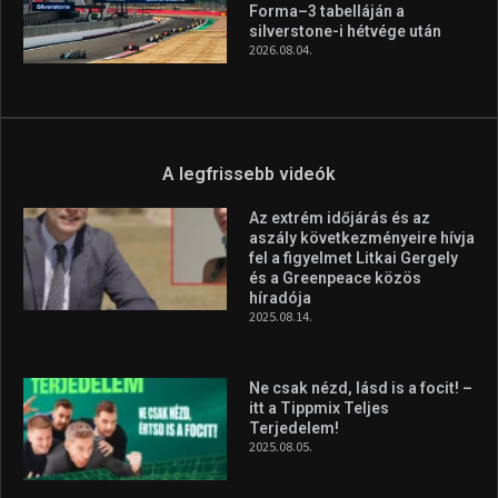
Forma–3 tabelláján a
silverstone-i hétvége után
2026.08.04.
A legfrissebb videók
Az extrém időjárás és az
aszály következményeire hívja
fel a figyelmet Litkai Gergely
és a Greenpeace közös
híradója
2025.08.14.
Ne csak nézd, lásd is a focit! –
itt a Tippmix Teljes
Terjedelem!
2025.08.05.