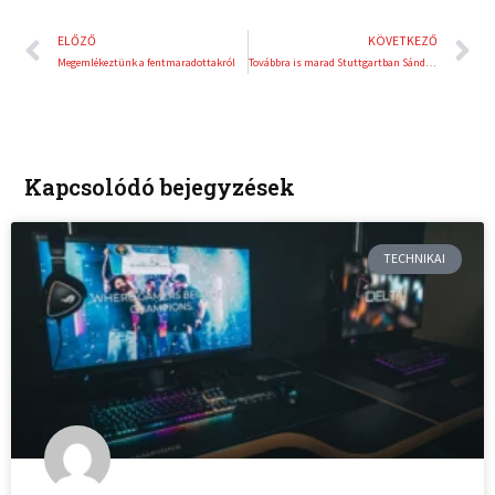
Előző
K
ELŐZŐ
KÖVETKEZŐ
Megemlékeztünk a fentmaradottakról
Továbbra is marad Stuttgartban Sándor Renáta
Kapcsolódó bejegyzések
TECHNIKAI