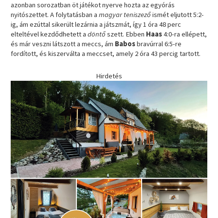
azonban sorozatban öt játékot nyerve hozta az egyórás
nyitószettet. A folytatásban a
magyar teniszező
ismét eljutott 5:2-
ig, ám ezúttal sikerült lezárnia a játszmát, így 1 óra 48 perc
elteltével kezdődhetett a
döntő
szett. Ebben
Haas
4:0-ra ellépett,
és már veszni látszott a meccs, ám
Babos
bravúrral 6:5-re
fordított, és kiszerválta a meccset, amely 2 óra 43 percig tartott.
Hirdetés