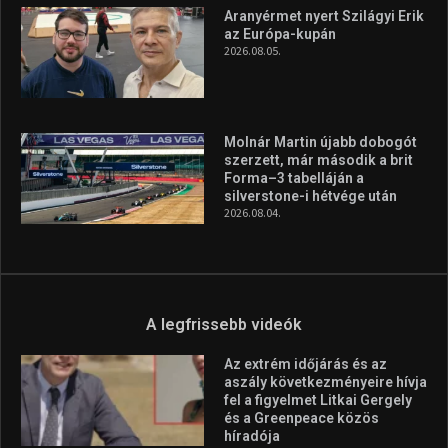
A legfrissebb hírek
Huszty Dániel irányítja a
magyar válogatottat a socca-
világbajnokságon
2026.08.07.
Aranyérmet nyert Szilágyi Erik
az Európa-kupán
2026.08.05.
Molnár Martin újabb dobogót
szerzett, már második a brit