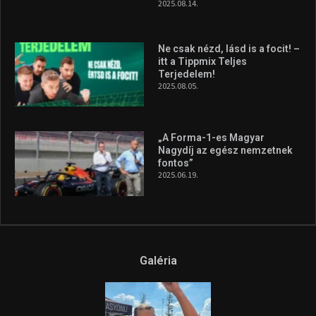
Forma–3 tabelláján a
silverstone-i hétvége után
2026.08.04.
A legfrissebb videók
Az extrém időjárás és az
aszály következményeire hívja
fel a figyelmet Litkai Gergely
és a Greenpeace közös
híradója
2025.08.14.
Ne csak nézd, lásd is a focit! –
itt a Tippmix Teljes
Terjedelem!
2025.08.05.