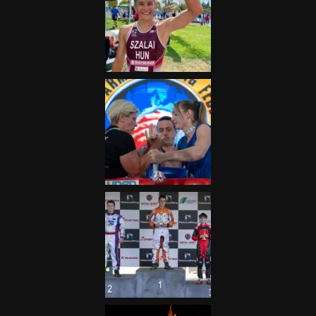
„A Forma-1-es Magyar
Nagydíj az egész nemzetnek
fontos”
2025.06.19.
Galéria