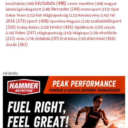
Címkék
Babos Tímea
asztalitenisz
(130)
atlétika
(144)
autosport
(123)
egészség
(240)
Bécs
(214)
Bajnokok Ligája
(168)
Birkózás
(143)
forma 1
(1165)
(530)
Európabajnokság
(173)
ferrari
(139)
Futball
(760)
futás
(305)
Hosszú Katinka
(186)
hungaroring
(181)
kickbox
(204)
Jégkorong
(148)
kajakkenu
(138)
karate
(168)
kézilabda
(448)
kosárlabda
(166)
Lewis Hamilton
(168)
magyar
Mercedes
(244)
labdarúgóválogatott
(148)
motorsport
(153)
Opel
rio
Dakar Team
(132)
Rali Világbajnokság
(122)
Rendezvény
(142)
sport
(438)
2016
(373)
szabadidősport
Sportime Magazin
(128)
(316)
tenisz
(416)
Szalay Balázs
(126)
táplálkozás
(155)
utazás
Video
(247)
vitorlázás
(126)
világbajnokság
(162)
Világkupa
(129)
életmód
(416)
(222)
vívás
(174)
vízilabda
(197)
Érdi Mária
(130)
úszás
(361)