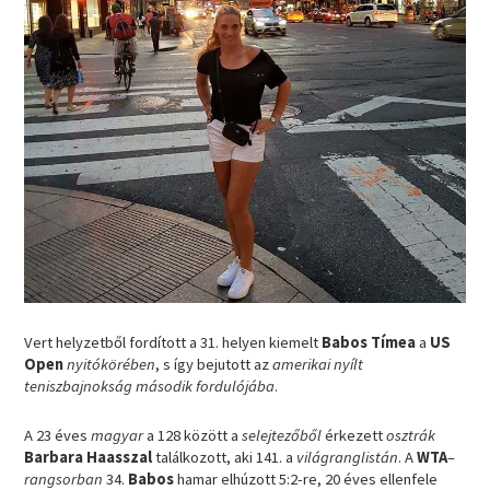
Vert helyzetből fordított a 31. helyen kiemelt
Babos Tímea
a
US
Open
nyitókörében
, s így bejutott az
amerikai nyílt
teniszbajnokság második fordulójába
.
A 23 éves
magyar
a 128 között a
selejtezőből
érkezett
osztrák
Barbara Haasszal
találkozott, aki 141. a
világranglistán
. A
WTA
–
rangsorban
34.
Babos
hamar elhúzott 5:2-re, 20 éves ellenfele