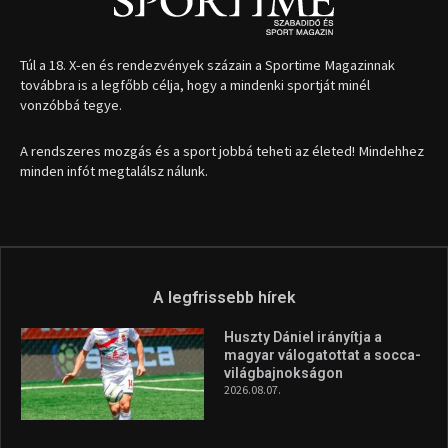
1035 Budapest, Miklós u. 7.
+36 30 471 1373
info (kukac) sportime.hu
Túl a 18. X-en és rendezvények százain a Sportime Magazinnak
továbbra is a legfőbb célja, hogy a mindenki sportját minél
vonzóbbá tegye.
A rendszeres mozgás és a sport jobbá teheti az életed! Mindehhez
minden infót megtalálsz nálunk.