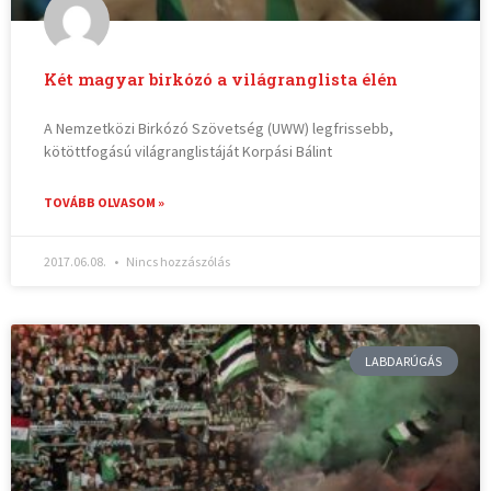
Két magyar birkózó a világranglista élén
A Nemzetközi Birkózó Szövetség (UWW) legfrissebb,
kötöttfogású világranglistáját Korpási Bálint
TOVÁBB OLVASOM »
2017.06.08.
Nincs hozzászólás
LABDARÚGÁS