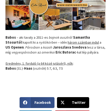
Babos
– aki tavaly a 2011-es
bajnok ausztrál
Samantha
Stosurtól
kapott ki a
nyitókörben
– idén
három számban indul
a
US Openen
.
Párosban
a
kazah
Jaroszlava Svedova
lesz a társa,
míg
vegyespárosban
az
amerikai
Eric Butorac
-kal lép pályára.
Eredmény, 1. forduló (a 64 közé jutásért), nők
:
Babos
(31.)-
Haas
(
osztrák
) 5:7, 6:3, 7:5
S
S
Facebook
Twitter
h
h
a
a