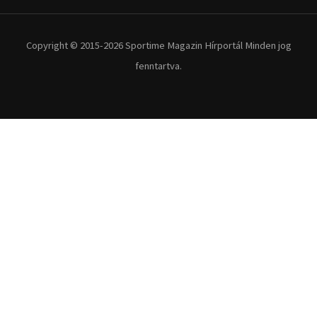
Extrém Sportok
Fitnesz
Egyéb szabadidősport
Túra-Utazás
Lovassport
Közösségi sport
Copyright © 2015-2026 Sportime Magazin Hírportál Minden jog
fenntartva.