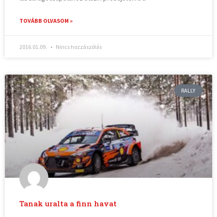
TOVÁBB OLVASOM »
2016.01.09.
Nincs hozzászólás
RALLY
Tanak uralta a finn havat