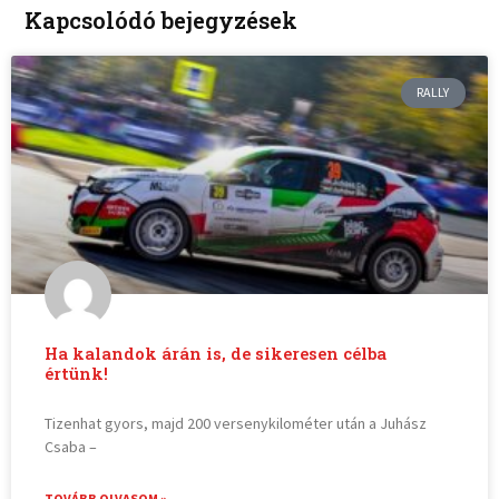
Kapcsolódó bejegyzések
RALLY
Ha kalandok árán is, de sikeresen célba
értünk!
Tizenhat gyors, majd 200 versenykilométer után a Juhász
Csaba –
TOVÁBB OLVASOM »