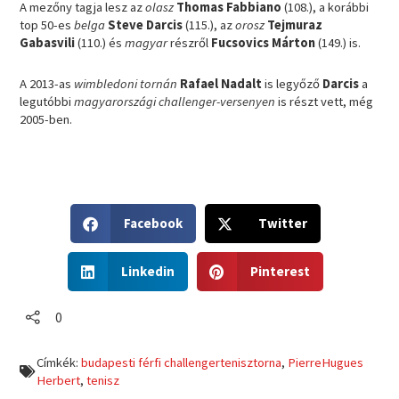
A mezőny tagja lesz az
olasz
Thomas Fabbiano
(108.), a korábbi
top 50-es
belga
Steve Darcis
(115.), az
orosz
Tejmuraz
Gabasvili
(110.) és
magyar
részről
Fucsovics Márton
(149.) is.
A 2013-as
wimbledoni tornán
Rafael Nadalt
is legyőző
Darcis
a
legutóbbi
magyarországi challenger-versenyen
is részt vett, még
2005-ben.
S
S
Facebook
Twitter
h
h
a
a
S
S
r
r
Linkedin
Pinterest
h
h
e
e
a
a
o
o
r
r
0
n
n
e
e
f
t
o
o
a
w
Címkék:
budapesti férfi challengertenisztorna
,
PierreHugues
n
n
c
i
Herbert
,
tenisz
l
p
e
t