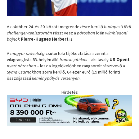
Az október 24. és 30. között megrendezésre kerülő
budapesti férfi
challenger-tenisztornán
részt vesz a
párosban
idén
wimbledoni
bajnok
Pierre-Hugues Herbert
is.
A
magyar szövetség
csütörtöki tájékoztatása szerint a
világranglista 83. helyén álló
francia játékos
– aki tavaly
US Opent
nyert párosban
– lesz a legelőkelőbben rangsorolt résztvevő a
Syma Csarnokban
sorra kerülő, 64 ezer euró (19 millió forint)
összdíjazású
keménypályás versenyen
.
Hirdetés