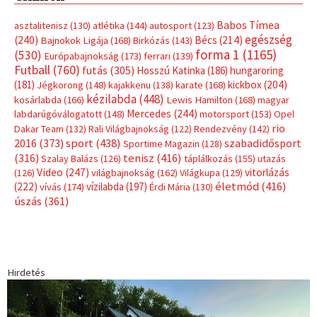
Babos Tímea
asztalitenisz
(130)
atlétika
(144)
autosport
(123)
egészség
(240)
Bécs
(214)
Bajnokok Ligája
(168)
Birkózás
(143)
forma 1
(1165)
(530)
Európabajnokság
(173)
ferrari
(139)
Futball
(760)
futás
(305)
Hosszú Katinka
(186)
hungaroring
(181)
kickbox
(204)
Jégkorong
(148)
kajakkenu
(138)
karate
(168)
kézilabda
(448)
kosárlabda
(166)
Lewis Hamilton
(168)
magyar
Mercedes
(244)
labdarúgóválogatott
(148)
motorsport
(153)
Opel
rio
Dakar Team
(132)
Rali Világbajnokság
(122)
Rendezvény
(142)
sport
(438)
2016
(373)
szabadidősport
Sportime Magazin
(128)
(316)
tenisz
(416)
Szalay Balázs
(126)
táplálkozás
(155)
utazás
Video
(247)
vitorlázás
(126)
világbajnokság
(162)
Világkupa
(129)
életmód
(416)
(222)
vívás
(174)
vízilabda
(197)
Érdi Mária
(130)
úszás
(361)
Hirdetés