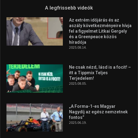
A legfrissebb videók
Az extrém időjárás és az
aszály következményeire hívja
fel a figyelmet Litkai Gergely
és a Greenpeace közös
híradója
2025.08.14.
Ne csak nézd, lásd is a focit! –
itt a Tippmix Teljes
Terjedelem!
2025.08.05.
„A Forma-1-es Magyar
Nagydíj az egész nemzetnek
fontos”
2025.06.19.