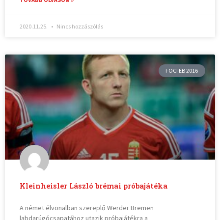
2020.11.25.
Nincs hozzászólás
FOCI EB 2016
Kleinheisler László brémai próbajátéka
A német élvonalban szereplő Werder Bremen
labdarúgócsapatához utazik próbajátékra a