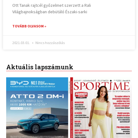
Ott Tanak rajtcél győzelmet szerzett a Rali
Világbajnokságban debütáló Északi-sarki
TOVÁBB OLVASOM »
2021.03.01.
Nincs hozzászólás
Aktuális lapszámunk