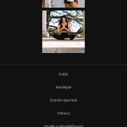
Futás
Kerékpár
Extrém Sportok
Fitnesz
Egyéb szabadidősport