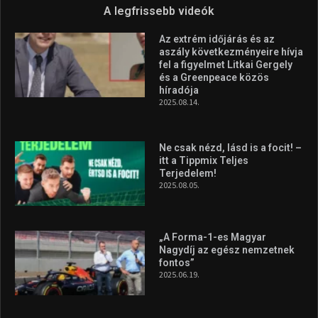
A legfrissebb videók
Az extrém időjárás és az
aszály következményeire hívja
fel a figyelmet Litkai Gergely
és a Greenpeace közös
híradója
2025.08.14.
Ne csak nézd, lásd is a focit! –
itt a Tippmix Teljes
Terjedelem!
2025.08.05.
„A Forma-1-es Magyar
Nagydíj az egész nemzetnek
fontos”
2025.06.19.