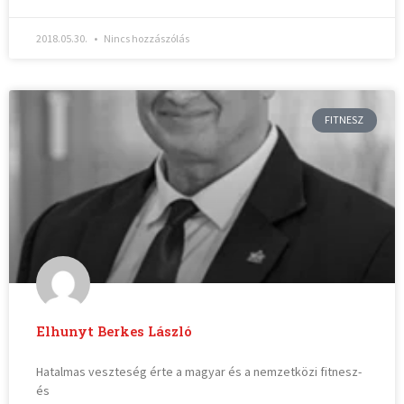
2018.05.30.
Nincs hozzászólás
FITNESZ
Elhunyt Berkes László
Hatalmas veszteség érte a magyar és a nemzetközi fitnesz-
és