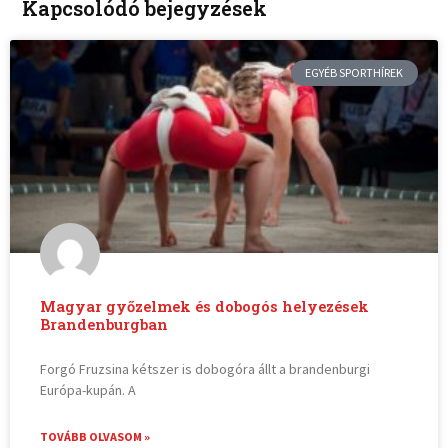
Kapcsolódó bejegyzések
EGYÉB SPORTHÍREK
Magyar győzelmek és dobogós helyezések
Brandenburgban
Forgó Fruzsina kétszer is dobogóra állt a brandenburgi
Európa-kupán. A
TOVÁBB OLVASOM »