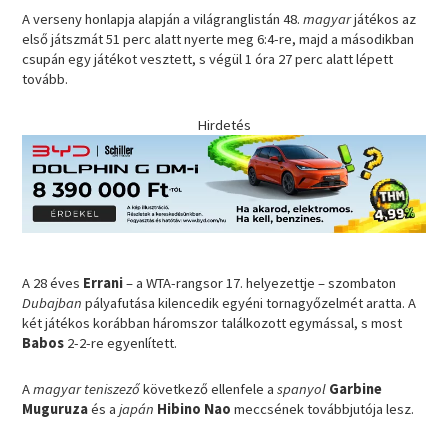
A verseny honlapja alapján a világranglistán 48.
magyar
játékos az
első játszmát 51 perc alatt nyerte meg 6:4-re, majd a másodikban
csupán egy játékot vesztett, s végül 1 óra 27 perc alatt lépett
tovább.
Hirdetés
A 28 éves
Errani
– a WTA-rangsor 17. helyezettje – szombaton
Dubajban
pályafutása kilencedik egyéni tornagyőzelmét aratta. A
két játékos korábban háromszor találkozott egymással, s most
Babos
2-2-re egyenlített.
A
magyar teniszező
következő ellenfele a
spanyol
Garbine
Muguruza
és a
japán
Hibino Nao
meccsének továbbjutója lesz.