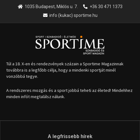
1035 Budapest, Miklós u. 7.
+36 30 471 1373
info (kukac) sportime.hu
Túl a 18. X-en és rendezvények százain a Sportime Magazinnak
továbbra is a legfőbb célja, hogy a mindenki sportját minél
vonzóbbá tegye.
A rendszeres mozgás és a sport jobbá teheti az életed! Mindehhez
minden infót megtalálsz nálunk.
A legfrissebb hírek