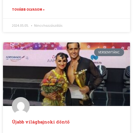
TOVÁBB OLVASOM »
2024.05.05.
Nincs hozzászólás
VERSENYTÁNC
Újabb világbajnoki döntő