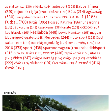
Babos Tímea
asztalitenisz
(130)
atlétika
(144)
autosport
(123)
egészség
(240)
Bécs
(214)
Bajnokok Ligája
(168)
Birkózás
(143)
forma 1
(1165)
(530)
Európabajnokság
(173)
ferrari
(139)
Futball
(760)
futás
(305)
Hosszú Katinka
(186)
hungaroring
(181)
kickbox
(204)
Jégkorong
(148)
kajakkenu
(138)
karate
(168)
kézilabda
(448)
kosárlabda
(166)
Lewis Hamilton
(168)
magyar
Mercedes
(244)
labdarúgóválogatott
(148)
motorsport
(153)
Opel
rio
Dakar Team
(132)
Rali Világbajnokság
(122)
Rendezvény
(142)
sport
(438)
2016
(373)
szabadidősport
Sportime Magazin
(128)
(316)
tenisz
(416)
Szalay Balázs
(126)
táplálkozás
(155)
utazás
Video
(247)
vitorlázás
(126)
világbajnokság
(162)
Világkupa
(129)
életmód
(416)
(222)
vívás
(174)
vízilabda
(197)
Érdi Mária
(130)
úszás
(361)
Hirdetés