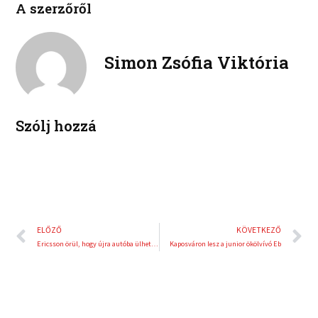
A szerzőről
i
i
b
t
n
n
o
e
k
t
o
r
e
e
Simon Zsófia Viktória
k
d
r
i
e
n
s
t
Szólj hozzá
Előző
K
ELŐZŐ
KÖVETKEZŐ
Ericsson örül, hogy újra autóba ülhetett
Kaposváron lesz a junior ökölvívó Eb