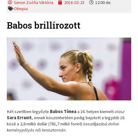
Simon Zsófia Viktória
2016-02-23
12:00 de.
Olimpia
Babos brillírozott
Két szettben legyőzte
Babos Tímea
a 16. helyen kiemelt
olasz
Sara Erranit
, ennek köszönhetően pedig bejutott a legjobb 16
közé a 2,8 millió dollár (781,7 millió forint) összdíjazású
dohai
keménypályás női tenisztornán
.