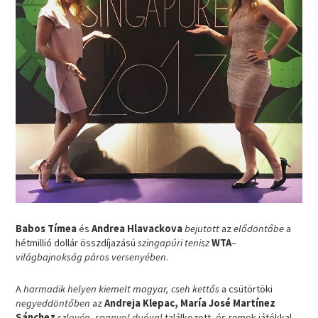
Babos Tímea
és
Andrea Hlavackova
bejutott
az
elődöntőbe
a
hétmillió dollár összdíjazású
szingapúri tenisz
WTA
–
világbajnokság páros versenyében
.
A
harmadik helyen kiemelt magyar, cseh kettős
a csütörtöki
negyeddöntőben
az
Andreja Klepac, María José Martínez
Sánchez
szlovén, spanyol duóval
találkozott, és remek játékkal