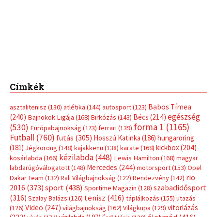
Címkék
Babos Tímea
asztalitenisz
(130)
atlétika
(144)
autosport
(123)
egészség
(240)
Bécs
(214)
Bajnokok Ligája
(168)
Birkózás
(143)
forma 1
(1165)
(530)
Európabajnokság
(173)
ferrari
(139)
Futball
(760)
futás
(305)
Hosszú Katinka
(186)
hungaroring
(181)
kickbox
(204)
Jégkorong
(148)
kajakkenu
(138)
karate
(168)
kézilabda
(448)
kosárlabda
(166)
Lewis Hamilton
(168)
magyar
Mercedes
(244)
labdarúgóválogatott
(148)
motorsport
(153)
Opel
rio
Dakar Team
(132)
Rali Világbajnokság
(122)
Rendezvény
(142)
sport
(438)
2016
(373)
szabadidősport
Sportime Magazin
(128)
(316)
tenisz
(416)
Szalay Balázs
(126)
táplálkozás
(155)
utazás
Video
(247)
vitorlázás
(126)
világbajnokság
(162)
Világkupa
(129)