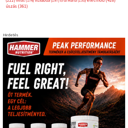
életmód
(416)
(222)
vívás
(174)
vízilabda
(197)
Érdi Mária
(130)
úszás
(361)
Hirdetés