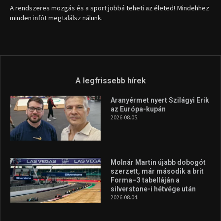
A rendszeres mozgás és a sport jobbá teheti az életed! Mindehhez
minden infót megtalálsz nálunk.
A legfrissebb hírek
Aranyérmet nyert Szilágyi Erik
az Európa-kupán
2026.08.05.
Molnár Martin újabb dobogót
szerzett, már második a brit
Forma–3 tabelláján a
silverstone-i hétvége után
2026.08.04.