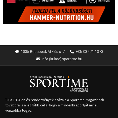
1035 Budapest, Miklós u. 7.
+36 30 471 1373
info (kukac) sportime.hu
Túl a 18. X-en és rendezvények százain a Sportime Magazinnak
továbbra is a legfőbb célja, hogy a mindenki sportját minél
vonzóbbá tegye.