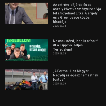
Az extrém időjárás és az
aszály következményeire hívja
fel a figyelmet Litkai Gergely
és a Greenpeace közös
híradója
2025.08.14.
Ne csak nézd, lásd is a focit! –
itt a Tippmix Teljes
Terjedelem!
2025.08.05.
„A Forma-1-es Magyar
Nagydíj az egész nemzetnek
fontos”
2025.06.19.