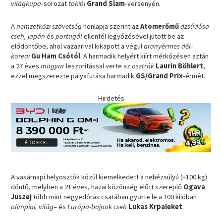
világkupa
-sorozat
tokiói
Grand Slam
-versenyén.
A
nemzetközi szövetség
honlapja szerint az
Atomerőmű
dzsúdósa
cseh, japán
és
portugál
ellenfél legyőzésével jutott be az
elődöntőbe, ahol vazaarival kikapott a végül
aranyérmes dél-
koreai
Gu Ham Csótól
. A harmadik helyért kiírt mérkőzésen aztán
a 27 éves
magyar
leszorítással verte az
osztrák
Laurin Böhlert
,
ezzel megszerezte pályafutása harmadik
GS/Grand Prix
-érmét.
Hirdetés
A vasárnapi helyosztók közül kiemelkedett a nehézsúlyú (+100 kg)
döntő, melyben a 21 éves, hazai közönség előtt szereplő
Ogava
Juszej
több mint negyedórás csatában gyűrte le a 100 kilóban
olimpiai, világ
– és
Európa-bajnok cseh
Lukas Krpaleket
.