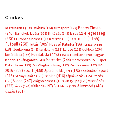
Címkék
Babos Tímea
asztalitenisz
(130)
atlétika
(144)
autosport
(123)
egészség
(240)
Bécs
(214)
Bajnokok Ligája
(168)
Birkózás
(143)
forma 1
(1165)
(530)
Európabajnokság
(173)
ferrari
(139)
Futball
(760)
futás
(305)
Hosszú Katinka
(186)
hungaroring
(181)
kickbox
(204)
Jégkorong
(148)
kajakkenu
(138)
karate
(168)
kézilabda
(448)
kosárlabda
(166)
Lewis Hamilton
(168)
magyar
Mercedes
(244)
labdarúgóválogatott
(148)
motorsport
(153)
Opel
rio
Dakar Team
(132)
Rali Világbajnokság
(122)
Rendezvény
(142)
sport
(438)
2016
(373)
szabadidősport
Sportime Magazin
(128)
(316)
tenisz
(416)
Szalay Balázs
(126)
táplálkozás
(155)
utazás
Video
(247)
vitorlázás
(126)
világbajnokság
(162)
Világkupa
(129)
életmód
(416)
(222)
vívás
(174)
vízilabda
(197)
Érdi Mária
(130)
úszás
(361)