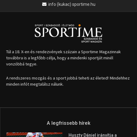
info (kukac) sportime.hu
Túl a 18. X-en és rendezvények százain a Sportime Magazinnak
továbbra is a legfőbb célja, hogy a mindenki sportját minél
vonzóbbá tegye.
A rendszeres mozgás és a sport jobbá teheti az életed! Mindehhez
minden infót megtalálsz nálunk.
A legfrissebb hírek
Huszty Dániel irányítja a