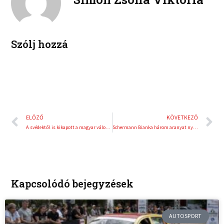
d
r
i
e
n
s
t
Szólj hozzá
Előző
K
ELŐZŐ
KÖVETKEZŐ
A svédektől is kikapott a magyar válogatott
Schermann Bianka három aranyat nyert
Kapcsolódó bejegyzések
AUTOSPORT