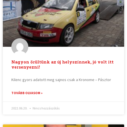
Nagyon örültünk az új helyszínnek, jó volt itt
versenyezni!
Kilenc gyors adatott meg sajnos csak a Kronome – Pásztor
TOVÁBB OLVASOM »
2022.06.20.
Nincs hozzászólás