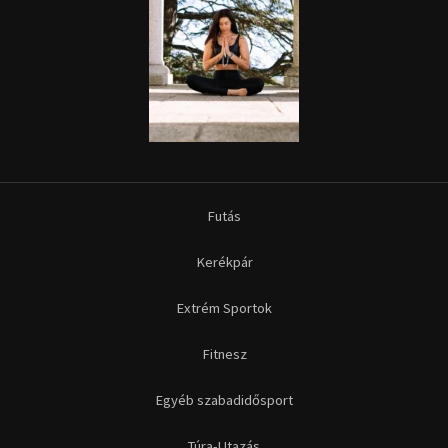
Futás
Kerékpár
Extrém Sportok
Fitnesz
Egyéb szabadidősport
Túra-Utazás