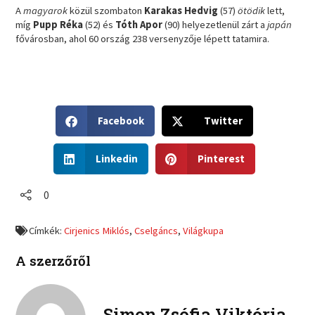
A
magyarok
közül szombaton
Karakas Hedvig
(57)
ötödik
lett,
míg
Pupp Réka
(52) és
Tóth Apor
(90) helyezetlenül zárt a
japán
fővárosban, ahol 60 ország 238 versenyzője lépett tatamira.
S
S
Facebook
Twitter
h
h
a
a
S
S
r
r
Linkedin
Pinterest
h
h
e
e
a
a
o
o
r
r
0
n
n
e
e
f
t
o
o
a
w
Címkék:
Cirjenics Miklós
,
Cselgáncs
,
Világkupa
n
n
c
i
l
p
e
t
A szerzőről
i
i
b
t
n
n
o
e
k
t
o
r
e
e
Simon Zsófia Viktória
k