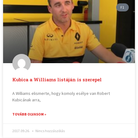
F1
Kubica a Williams listáján is szerepel
A Williams elismerte, hogy komoly esélye van Robert
Kubicának arra,
TOVÁBB OLVASOM »
2017.09.26.
Nincs hozzászólás