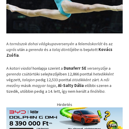
A
tornászok dohai világkupaversenyén
a
felemáskorlát
és az
ugrás
után a
gerenda
és a
talaj döntőjébe
is bejutott
Kovács
Zsófia
.
A
katari viadal
honlapja szerint a
Dunaferr SE
versenyzője
a
gerenda
csütörtöki selejtezőjében 12,866 ponttal
hetedikként
végzett,
talajon
pedig 12,533 ponttal
ötödikként
zárt. A
női
mezőny
másik
magyar tagja
,
Al-Salty Dália
előbbi szeren a
tizedik, utóbbin pedig a 14. lett, így nem került a
fináléba
.
Hirdetés