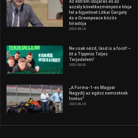
Az extrém időjárás és az
aszály következményeire hívja
fel a figyelmet Litkai Gergely
és a Greenpeace közös
híradója
2025.08.14.
Ne csak nézd, lásd is a focit! –
itt a Tippmix Teljes
Terjedelem!
2025.08.05.
„A Forma-1-es Magyar
Nagydíj az egész nemzetnek
fontos”
2025.06.19.