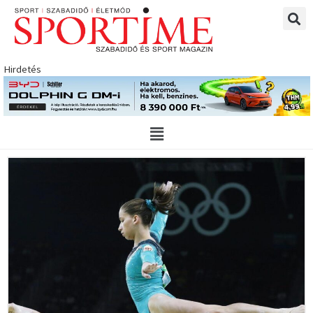
Skip
to
content
Hirdetés
Main
Menu