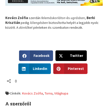
Kovács Zsófia
szerdán
felemáskorláton
és
ugrásban
,
Berki
Krisztián
pedig
lólengésben
biztosította helyét a legjobb nyolc
között. A
döntőket
pénteken és szombaton rendezik.
S
S
Facebook
Twitter
h
h
a
a
S
S
r
r
Linkedin
Pinterest
h
h
e
e
a
a
o
o
r
r
0
n
n
e
e
f
t
o
o
a
w
Címkék:
Kovács Zsófia
,
Torna
,
Világkupa
n
n
c
i
l
p
e
t
A szerzőről
i
i
b
t