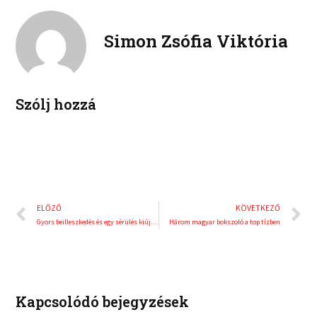
n
n
o
e
k
t
o
r
e
e
Simon Zsófia Viktória
k
d
r
i
e
n
s
t
Szólj hozzá
Előző
K
ELŐZŐ
KÖVETKEZŐ
Gyors beilleszkedés és egy sérülés kiújulása az eddigi mérleg
Három magyar bokszoló a top tízben
Kapcsolódó bejegyzések