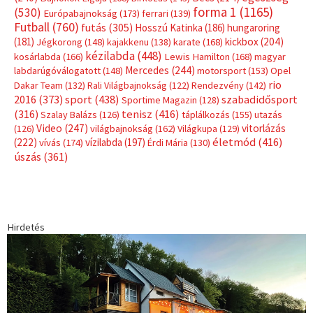
forma 1
(1165)
(530)
Európabajnokság
(173)
ferrari
(139)
Futball
(760)
futás
(305)
Hosszú Katinka
(186)
hungaroring
(181)
kickbox
(204)
Jégkorong
(148)
kajakkenu
(138)
karate
(168)
kézilabda
(448)
kosárlabda
(166)
Lewis Hamilton
(168)
magyar
Mercedes
(244)
labdarúgóválogatott
(148)
motorsport
(153)
Opel
rio
Dakar Team
(132)
Rali Világbajnokság
(122)
Rendezvény
(142)
sport
(438)
2016
(373)
szabadidősport
Sportime Magazin
(128)
(316)
tenisz
(416)
Szalay Balázs
(126)
táplálkozás
(155)
utazás
Video
(247)
vitorlázás
(126)
világbajnokság
(162)
Világkupa
(129)
életmód
(416)
(222)
vívás
(174)
vízilabda
(197)
Érdi Mária
(130)
úszás
(361)
Hirdetés