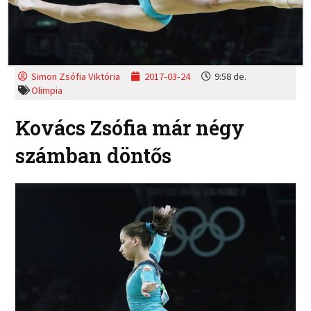
Simon Zsófia Viktória
2017-03-24
9:58 de.
Olimpia
Kovács Zsófia már négy
számban döntős