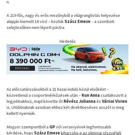
n.
A 219 fős, nagy és erős mezőnyből a világranglistás helyezése
alapján kiemelt 16
vívó
– köztük
Szász Emese
– a szombati
selejtezőben nem lépett pástra.
Hirdetés
Az előcsatározásokból a 21 hazai induló közül elsőként –
közvetlenül a csoportmérkőzések után –
Kun Anna
csatlakozott a
legjobbakhoz, majd követte őt
Révész Julianna
és
Várnai Vivien
is. Utóbbiaknak azonban ehhez két direktkieséses asszót is meg
kellett nyerniük.
Magyar
szempontból a
GP
női versenyének
legfontosabb
kérdése, hogy
Szász Emese
kiharcolja-e az olimpiai részvételi