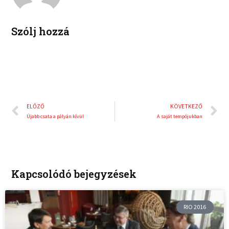
n
s
t
Szólj hozzá
Előző
K
ELŐZŐ
KÖVETKEZŐ
Újabb csata a pályán kívül
A saját tempójukban
Kapcsolódó bejegyzések
RIO 2016