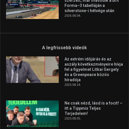
Huszty Dániel irányítja a
magyar válogatottat a socca-
világbajnokságon
2026.08.07.
Aranyérmet nyert Szilágyi Erik
az Európa-kupán
2026.08.05.
Molnár Martin újabb dobogót
szerzett, már második a brit
Forma–3 tabelláján a
silverstone-i hétvége után
2026.08.04.
A legfrissebb videók