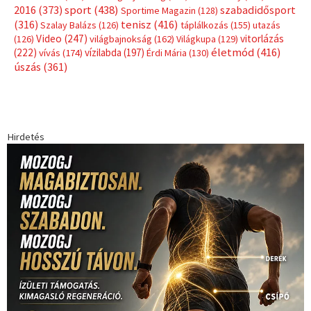
Címkék
Babos Tímea
asztalitenisz
(130)
atlétika
(144)
autosport
(123)
egészség
(240)
Bécs
(214)
Bajnokok Ligája
(168)
Birkózás
(143)
forma 1
(1165)
(530)
Európabajnokság
(173)
ferrari
(139)
Futball
(760)
futás
(305)
Hosszú Katinka
(186)
hungaroring
(181)
kickbox
(204)
Jégkorong
(148)
kajakkenu
(138)
karate
(168)
kézilabda
(448)
kosárlabda
(166)
Lewis Hamilton
(168)
magyar
Mercedes
(244)
labdarúgóválogatott
(148)
motorsport
(153)
Opel
rio
Dakar Team
(132)
Rali Világbajnokság
(122)
Rendezvény
(142)
sport
(438)
2016
(373)
szabadidősport
Sportime Magazin
(128)
(316)
tenisz
(416)
Szalay Balázs
(126)
táplálkozás
(155)
utazás
Video
(247)
vitorlázás
(126)
világbajnokság
(162)
Világkupa
(129)
életmód
(416)
(222)
vívás
(174)
vízilabda
(197)
Érdi Mária
(130)
úszás
(361)