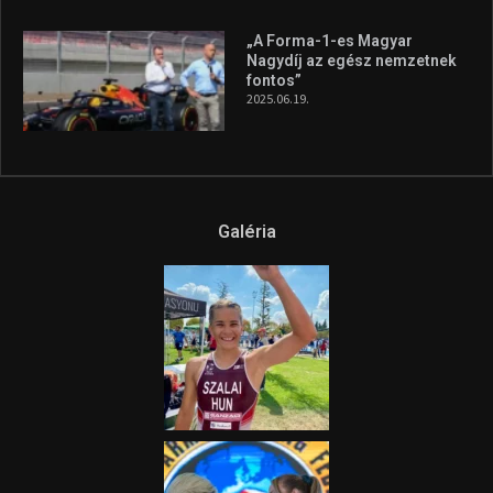
Az extrém időjárás és az
aszály következményeire hívja
fel a figyelmet Litkai Gergely
és a Greenpeace közös
híradója
2025.08.14.
Ne csak nézd, lásd is a focit! –
itt a Tippmix Teljes
Terjedelem!
2025.08.05.
„A Forma-1-es Magyar
Nagydíj az egész nemzetnek
fontos”
2025.06.19.