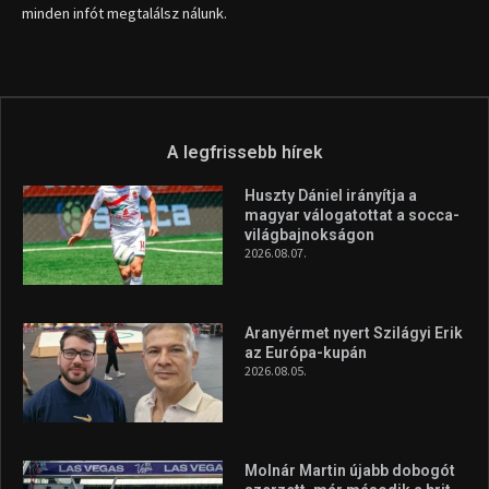
info (kukac) sportime.hu
Túl a 18. X-en és rendezvények százain a Sportime Magazinnak
továbbra is a legfőbb célja, hogy a mindenki sportját minél
vonzóbbá tegye.
A rendszeres mozgás és a sport jobbá teheti az életed! Mindehhez
minden infót megtalálsz nálunk.
A legfrissebb hírek