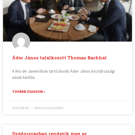
Áder János találkozott Thomas Bachhal
A Rio de Janeiróban tartózkodó Áder János köztársasági
elnök hétfőn
TOVÁBB OLVASOM »
2016.08.09.
Nincs hozzászólás
Svédországban rendezik meg az