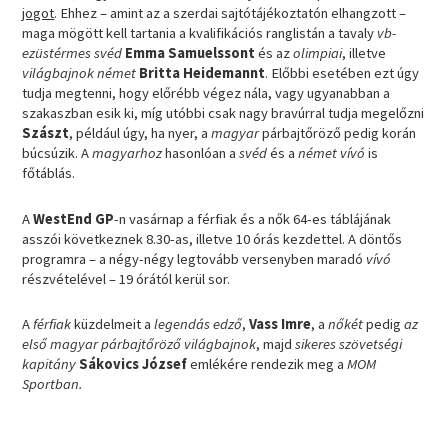
jogot
. Ehhez – amint az a szerdai sajtótájékoztatón elhangzott –
maga mögött kell tartania a kvalifikációs ranglistán a tavaly
vb-
ezüstérmes svéd
Emma Samuelssont
és az
olimpiai
, illetve
világbajnok német
Britta Heidemannt
. Előbbi esetében ezt úgy
tudja megtenni, hogy előrébb végez nála, vagy ugyanabban a
szakaszban esik ki, míg utóbbi csak nagy bravúrral tudja megelőzni
Szászt
, például úgy, ha nyer, a
magyar
párbajtőröző pedig korán
búcsúzik. A
magyarhoz
hasonlóan a
svéd
és a
német vívó
is
főtáblás.
A
WestEnd GP
-n vasárnap a férfiak és a nők 64-es táblájának
asszói következnek 8.30-as, illetve 10 órás kezdettel. A döntős
programra – a négy-négy legtovább versenyben maradó
vívó
részvételével – 19 órától kerül sor.
A
férfiak
küzdelmeit a
legendás edző
,
Vass Imre
, a
nőkét
pedig
az
első magyar párbajtőröző világbajnok
, majd
sikeres szövetségi
kapitány
Sákovics József
emlékére rendezik meg a
MOM
Sportban.