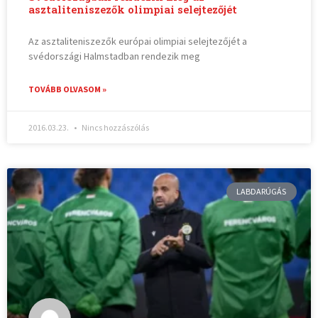
asztaliteniszezők olimpiai selejtezőjét
Az asztaliteniszezők európai olimpiai selejtezőjét a
svédországi Halmstadban rendezik meg
TOVÁBB OLVASOM »
2016.03.23.
Nincs hozzászólás
LABDARÚGÁS