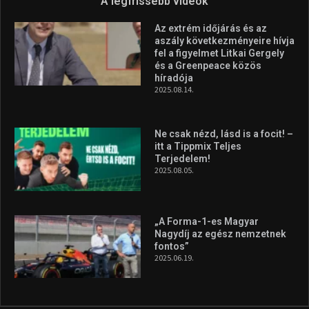
A legfrissebb videók
Az extrém időjárás és az
aszály következményeire hívja
fel a figyelmet Litkai Gergely
és a Greenpeace közös
híradója
2025.08.14.
Ne csak nézd, lásd is a focit! –
itt a Tippmix Teljes
Terjedelem!
2025.08.05.
„A Forma-1-es Magyar
Nagydíj az egész nemzetnek
fontos”
2025.06.19.