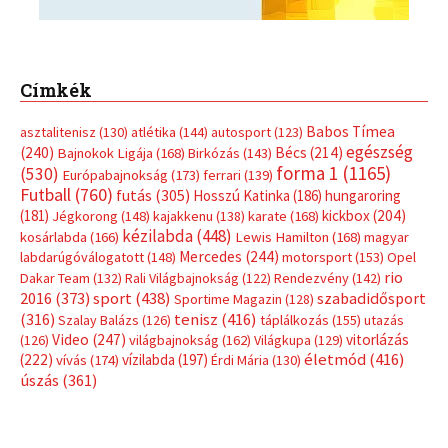
Címkék
Babos Tímea
asztalitenisz
(130)
atlétika
(144)
autosport
(123)
egészség
(240)
Bécs
(214)
Bajnokok Ligája
(168)
Birkózás
(143)
forma 1
(1165)
(530)
Európabajnokság
(173)
ferrari
(139)
Futball
(760)
futás
(305)
Hosszú Katinka
(186)
hungaroring
(181)
kickbox
(204)
Jégkorong
(148)
kajakkenu
(138)
karate
(168)
kézilabda
(448)
kosárlabda
(166)
Lewis Hamilton
(168)
magyar
Mercedes
(244)
labdarúgóválogatott
(148)
motorsport
(153)
Opel
rio
Dakar Team
(132)
Rali Világbajnokság
(122)
Rendezvény
(142)
sport
(438)
2016
(373)
szabadidősport
Sportime Magazin
(128)
(316)
tenisz
(416)
Szalay Balázs
(126)
táplálkozás
(155)
utazás
Video
(247)
vitorlázás
(126)
világbajnokság
(162)
Világkupa
(129)
életmód
(416)
(222)
vívás
(174)
vízilabda
(197)
Érdi Mária
(130)
úszás
(361)