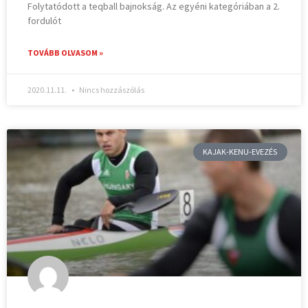
Folytatódott a teqball bajnokság. Az egyéni kategóriában a 2.
fordulót
TOVÁBB OLVASOM »
2020.11.11.
Nincs hozzászólás
KAJAK-KENU-EVEZÉS