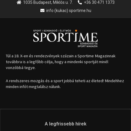
1035 Budapest, Miklós u. 7.
+36 30 471 1373
info (kukac) sportime.hu
Túl a 18. X-en és rendezvények százain a Sportime Magazinnak
továbbra is a legfőbb célja, hogy a mindenki sportját minél
vonzóbbá tegye.
A rendszeres mozgás és a sport jobbá teheti az életed! Mindehhez
minden infót megtalálsz nálunk.
A legfrissebb hírek