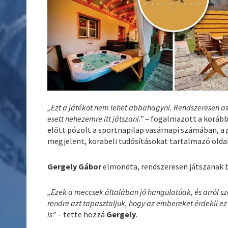
„Ezt a játékot nem lehet abbahagyni. Rendszeresen asz
esett nehezemre itt játszani.”
– fogalmazott a koráb
előtt pózolt a sportnapilap vasárnapi számában, a
megjelent, korabeli tudósításokat tartalmazó oldal
Gergely Gábor
elmondta, rendszeresen játszanak 
„Ezek a meccsek általában jó hangulatúak, és arról s
rendre azt tapasztaljuk, hogy az embereket érdekli ez a
is”
– tette hozzá
Gergely
.