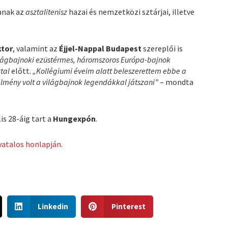
anak az
asztalitenisz
hazai és nemzetközi sztárjai, illetve
ktor
, valamint az
Éjjel-Nappal Budapest
szereplői is
lágbajnoki ezüstérmes, háromszoros Európa-bajnok
tal
előtt.
„Kollégiumi éveim alatt beleszerettem ebbe a
élmény volt a világbajnok legendákkal játszani”
– mondta
is 28-áig tart a
Hungexpón
.
vatalos honlapján.
S
S
Linkedin
Pinterest
h
h
a
a