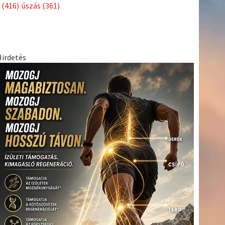
Címkék
Babos
asztalitenisz
(130)
atlétika
(144)
autosport
(123)
Tímea
(240)
Bécs
(214)
Bajnokok Ligája
(168)
Birkózás
(143)
egészség
(530)
Európabajnokság
(173)
ferrari
(139)
forma 1
(1165)
Futball
(760)
futás
(305)
Hosszú
Katinka
(186)
hungaroring
(181)
Jégkorong
(148)
kajakkenu
kézilabda
kickbox
(204)
(138)
karate
(168)
kosárlabda
(166)
(448)
Lewis Hamilton
(168)
magyar labdarúgóválogatott
(148)
Mercedes
(244)
motorsport
(153)
Opel Dakar Team
(132)
Rali
sport
rio 2016
(373)
Világbajnokság
(122)
Rendezvény
(142)
(438)
szabadidősport
(316)
Sportime Magazin
(128)
Szalay
tenisz
(416)
Balázs
(126)
táplálkozás
(155)
utazás
(126)
Video
(247)
vitorlázás
világbajnokság
(162)
Világkupa
(129)
életmód
(222)
vívás
(174)
vízilabda
(197)
Érdi Mária
(130)