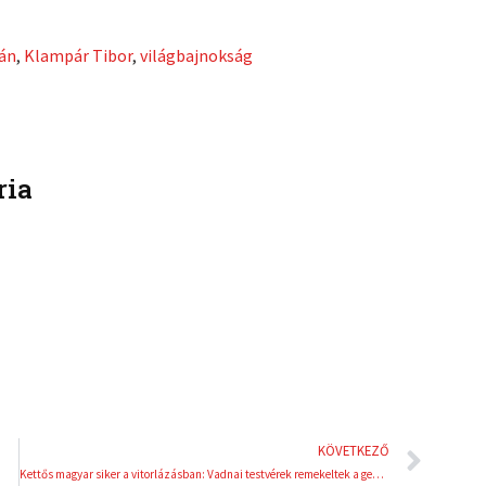
r
r
e
e
ván
,
Klampár Tibor
,
világbajnokság
o
o
n
n
l
p
i
i
n
n
ria
k
t
e
e
d
r
i
e
n
s
t
Köve
KÖVETKEZŐ
Kettős magyar siker a vitorlázásban: Vadnai testvérek remekeltek a genovai világkupán