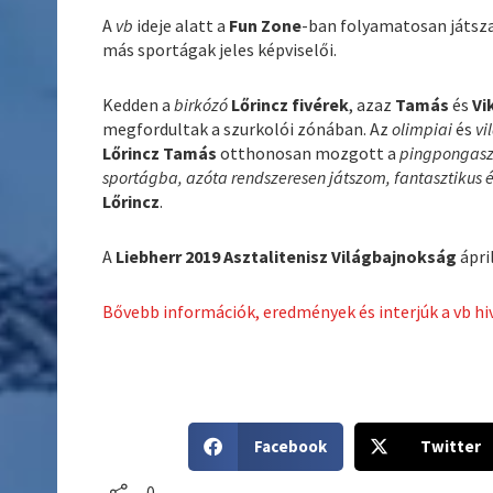
A
vb
ideje alatt a
Fun Zone
-ban folyamatosan játsz
más sportágak jeles képviselői.
Kedden a
birkózó
Lőrincz fivérek
, azaz
Tamás
és
Vi
megfordultak a szurkolói zónában. Az
olimpiai
és
vi
Lőrincz Tamás
otthonosan mozgott a
pingpongasz
sportágba, azóta rendszeresen játszom, fantasztikus 
Lőrincz
.
A
Liebherr 2019 Asztalitenisz Világbajnokság
ápril
Bővebb információk, eredmények és interjúk a vb hi
S
S
Facebook
Twitter
h
h
a
a
0