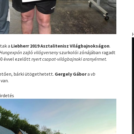
ttak a
Liebherr 2019 Asztalitenisz Világbajnokságon
.
Hungexpón
zajló
világverseny
szurkolói zónájában ragadt
40 évvel ezelőtt
nyert csapat-világbajnoki aranyérmet
.
vetően, bárki ütögethetett.
Gergely Gábor
a
vb
van.
irdetés