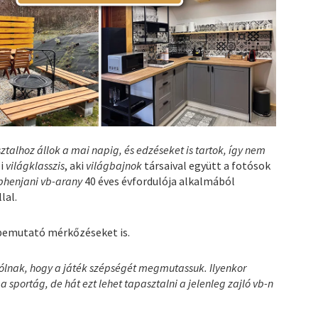
talhoz állok a mai napig, és edzéseket is tartok, így nem
bi
világklasszis
, aki
világbajnok
társaival együtt a fotósok
phenjani vb-arany
40 éves évfordulója alkalmából
lal.
bemutató mérkőzéseket is.
zólnak, hogy a játék szépségét megmutassuk. Ilyenkor
 sportág, de hát ezt lehet tapasztalni a jelenleg zajló vb-n