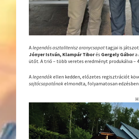
A
legendás asztalitenisz aranycsapat
tagjai is játszo
Jónyer István, Klampár Tibor
és
Gergely Gábor
a
ütőt. A trió – több veretes eredményt produkálva – 
A
legendák
ellen kedden, előzetes regisztrációt kö
sajtócsapatának
elmondta, folyamatosan edzésben 
H