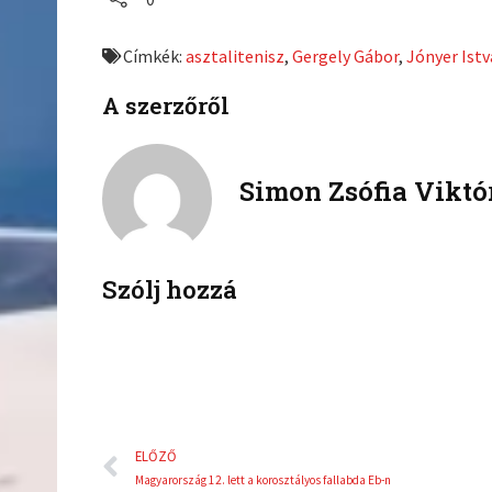
r
r
e
e
Címkék:
asztalitenisz
,
Gergely Gábor
,
Jónyer Ist
o
o
n
n
A szerzőről
f
t
a
w
c
i
Simon Zsófia Viktó
e
t
b
t
o
e
o
r
k
Szólj hozzá
Előző
ELŐZŐ
Magyarország 12. lett a korosztályos fallabda Eb-n