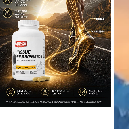
(416)
úszás
(361)
Hirdetés