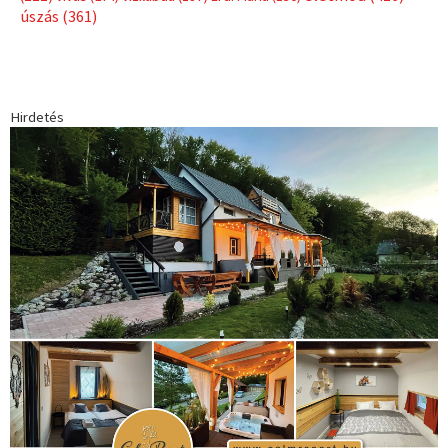
úszás
(361)
Hirdetés