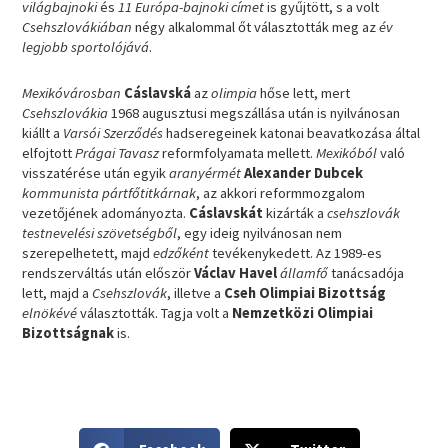
világbajnoki
és
11 Európa-bajnoki címet
is gyűjtött, s a volt
Csehszlovákiában
négy alkalommal őt választották meg az
év
legjobb sportolójává
.
Mexikóvárosban
Cáslavská
az
olimpia
hőse lett, mert
Csehszlovákia
1968 augusztusi megszállása után is nyilvánosan
kiállt a
Varsói Szerződés
hadseregeinek katonai beavatkozása által
elfojtott
Prágai Tavasz
reformfolyamata mellett.
Mexikóból
való
visszatérése után egyik
aranyérmét
Alexander Dubcek
kommunista pártfőtitkárnak
, az akkori reformmozgalom
vezetőjének adományozta.
Cáslavskát
kizárták a
csehszlovák
testnevelési szövetségből
, egy ideig nyilvánosan nem
szerepelhetett, majd
edzőként
tevékenykedett. Az 1989-es
rendszerváltás után először
Václav Havel
államfő
tanácsadója
lett, majd a
Csehszlovák
, illetve a
Cseh Olimpiai Bizottság
elnökévé
választották. Tagja volt a
Nemzetközi Olimpiai
Bizottságnak
is.
S
S