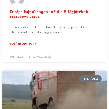
Európa-bajnokságon indul a Világjátékok-
résztvevő páros
Hazai rendezésű Európa-bajnokságon lép parkettre a
Világjátékokon induló magyar páros.
TOVÁBB OLVASOM »
2017.05.12.
Nincs hozzászólás
TEREP-RALLY