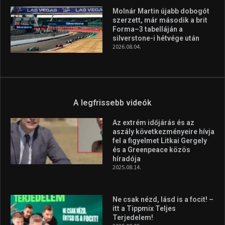
Molnár Martin újabb dobogót
szerzett, már második a brit
Forma–3 tabelláján a
silverstone-i hétvége után
2026.08.04.
A legfrissebb videók
Az extrém időjárás és az
aszály következményeire hívja
fel a figyelmet Litkai Gergely
és a Greenpeace közös
híradója
2025.08.14.
Ne csak nézd, lásd is a focit! –
itt a Tippmix Teljes
Terjedelem!