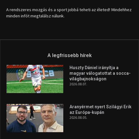
A rendszeres mozgás és a sport jobbá teheti az életed! Mindehhez
minden infót megtalálsz nálunk.
A legfrissebb hírek
Huszty Dániel irányítja a
magyar válogatottat a socca-
világbajnokságon
2026.08.07.
Aranyérmet nyert Szilágyi Erik
az Európa-kupán
2026.08.05.