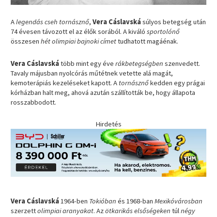
A
legendás cseh tornásznő
,
Vera Cáslavská
súlyos betegség után
74 évesen távozott el az élők sorából. A kiváló
sportolónő
összesen
hét olimpiai bajnoki címet
tudhatott magáénak.
Vera Cáslavská
több mint egy éve
rákbetegségben
szenvedett.
Tavaly májusban nyolcórás műtétnek vetette alá magát,
kemoterápiás kezeléseket kapott. A
tornásznő
kedden egy prágai
kórházban halt meg, ahová azután szállították be, hogy állapota
rosszabbodott.
Hirdetés
Vera Cáslavská
1964-ben
Tokióban
és 1968-ban
Mexikóvárosban
szerzett
olimpiai aranyakat
. Az
ötkarikás elsőségeken
túl
négy