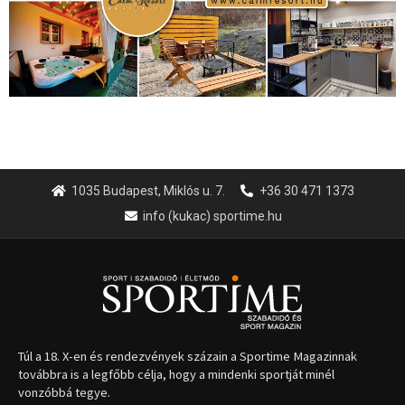
1035 Budapest, Miklós u. 7.
+36 30 471 1373
info (kukac) sportime.hu
Túl a 18. X-en és rendezvények százain a Sportime Magazinnak
továbbra is a legfőbb célja, hogy a mindenki sportját minél
vonzóbbá tegye.