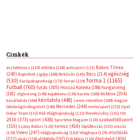
Címkék
Babos Tímea
asztalitenisz
(130)
atlétika
(144)
autosport
(123)
egészség
(240)
Bécs
(214)
Bajnokok Ligája
(168)
Birkózás
(143)
forma 1
(1165)
(530)
Európabajnokság
(173)
ferrari
(139)
Futball
(760)
futás
(305)
Hosszú Katinka
(186)
hungaroring
(181)
kickbox
(204)
Jégkorong
(148)
kajakkenu
(138)
karate
(168)
kézilabda
(448)
kosárlabda
(166)
Lewis Hamilton
(168)
magyar
Mercedes
(244)
labdarúgóválogatott
(148)
motorsport
(153)
Opel
rio
Dakar Team
(132)
Rali Világbajnokság
(122)
Rendezvény
(142)
sport
(438)
2016
(373)
szabadidősport
Sportime Magazin
(128)
(316)
tenisz
(416)
Szalay Balázs
(126)
táplálkozás
(155)
utazás
Video
(247)
vitorlázás
(126)
világbajnokság
(162)
Világkupa
(129)
életmód
(416)
(222)
vívás
(174)
vízilabda
(197)
Érdi Mária
(130)