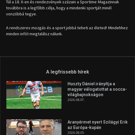
1035 Budapest, Miklós u. 7.
+36 30 471 1373
info (kukac) sportime.hu
Túl a 18. X-en és rendezvények százain a Sportime Magazinnak
továbbra is a legfőbb célja, hogy a mindenki sportját minél
vonzóbbá tegye.
A rendszeres mozgás és a sport jobbá teheti az életed! Mindehhez
minden infót megtalálsz nálunk.