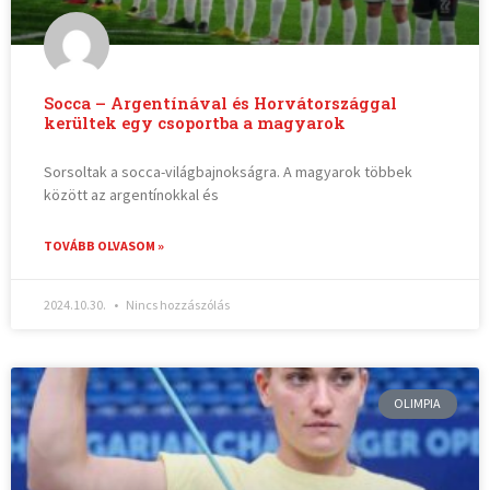
Socca – Argentínával és Horvátországgal
kerültek egy csoportba a magyarok
Sorsoltak a socca-világbajnokságra. A magyarok többek
között az argentínokkal és
TOVÁBB OLVASOM »
2024.10.30.
Nincs hozzászólás
OLIMPIA