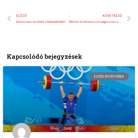
Előző
K
ELŐZŐ
KÖVETKEZŐ
Alonso nem veszített a lelkesedéséből
Márton Anitának az országos csúcs a célja
Kapcsolódó bejegyzések
EGYÉB SPORTHÍREK