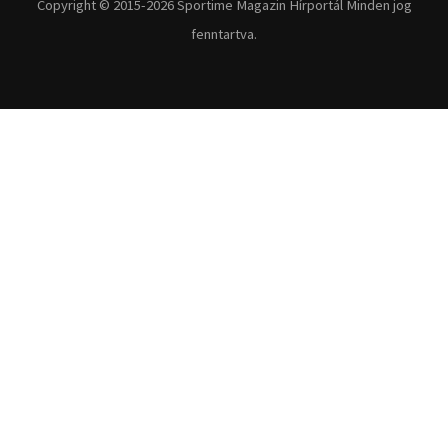
Fitnesz
Egyéb szabadidősport
Túra-Utazás
Lovassport
Közösségi sport
Copyright © 2015-2026 Sportime Magazin Hírportál Minden jog
fenntartva.