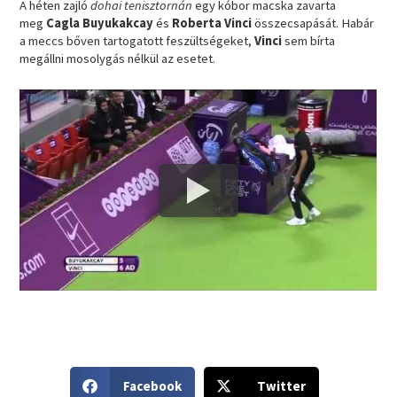
A héten zajló
dohai tenisztornán
egy kóbor macska zavarta
meg
Cagla Buyukakcay
és
Roberta Vinci
összecsapását. Habár
a meccs bőven tartogatott feszültségeket,
Vinci
sem bírta
megállni mosolygás nélkül az esetet.
S
S
Facebook
Twitter
h
h