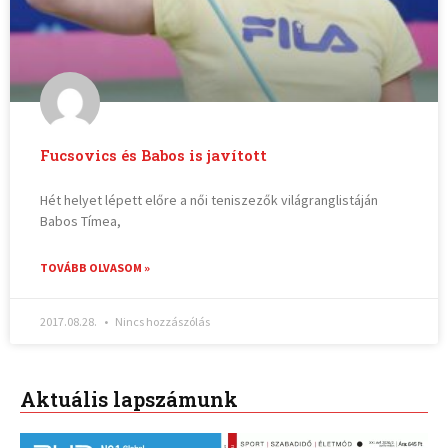
Fucsovics és Babos is javított
Hét helyet lépett előre a női teniszezők világranglistáján
Babos Tímea,
TOVÁBB OLVASOM »
2017.08.28.
Nincs hozzászólás
Aktuális lapszámunk