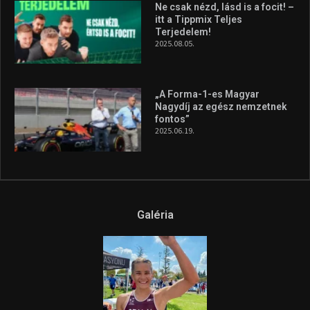
A legfrissebb videók
Az extrém időjárás és az
aszály következményeire hívja
fel a figyelmet Litkai Gergely
és a Greenpeace közös
híradója
2025.08.14.
Ne csak nézd, lásd is a focit! –
itt a Tippmix Teljes
Terjedelem!
2025.08.05.
„A Forma-1-es Magyar
Nagydíj az egész nemzetnek
fontos”