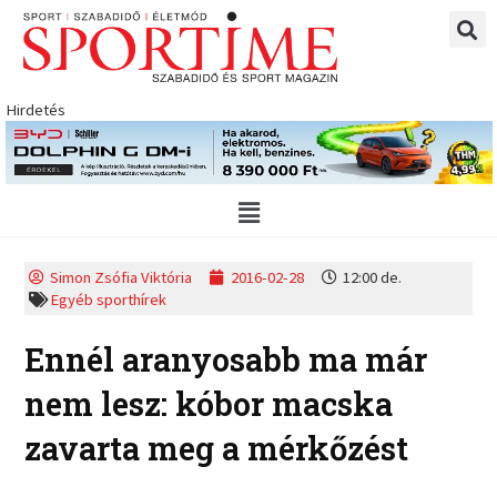
Skip
to
content
Hirdetés
Main
Menu
Simon Zsófia Viktória
2016-02-28
12:00 de.
Egyéb sporthírek
Ennél aranyosabb ma már
nem lesz: kóbor macska
zavarta meg a mérkőzést