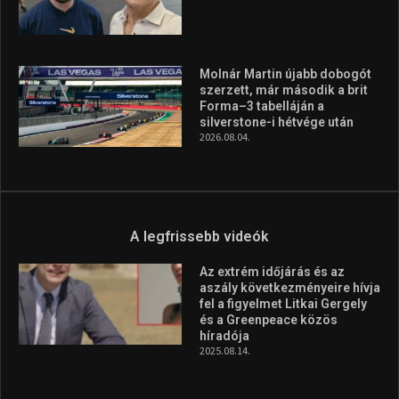
A legfrissebb hírek
Huszty Dániel irányítja a
magyar válogatottat a socca-
világbajnokságon
2026.08.07.
Aranyérmet nyert Szilágyi Erik
az Európa-kupán
2026.08.05.
Molnár Martin újabb dobogót
szerzett, már második a brit
Forma–3 tabelláján a
silverstone-i hétvége után
2026.08.04.