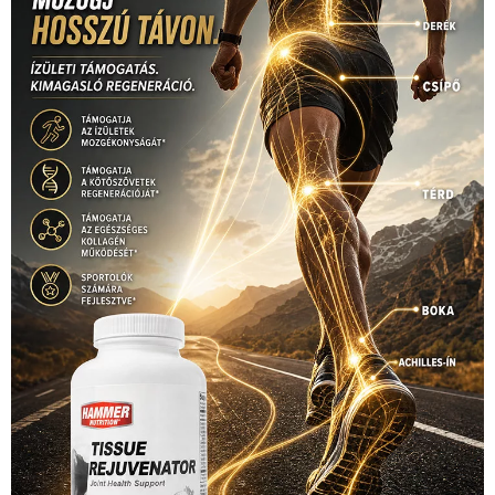
úszás
(361)
Hirdetés