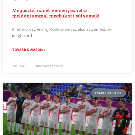
Megúszta: ismét versenyezhet a
meldoniummal megbukott súlyemelő
A fehérorosz Andrej Ribakov volt az első súlyemelő, aki
megbukott
TOVÁBB OLVASOM »
2016.04.18.
Nincs hozzászólás
CSAPATSPORTOK