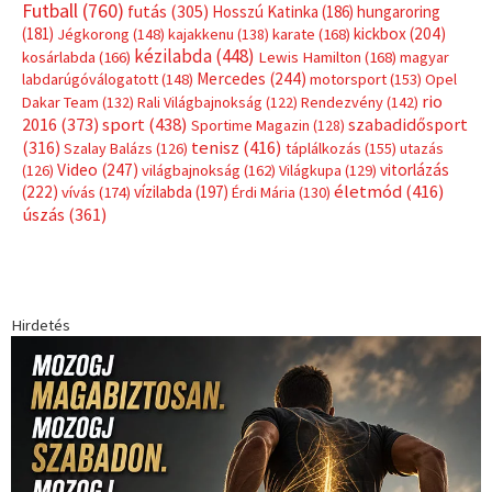
Címkék
Babos Tímea
asztalitenisz
(130)
atlétika
(144)
autosport
(123)
egészség
(240)
Bécs
(214)
Bajnokok Ligája
(168)
Birkózás
(143)
forma 1
(1165)
(530)
Európabajnokság
(173)
ferrari
(139)
Futball
(760)
futás
(305)
Hosszú Katinka
(186)
hungaroring
(181)
kickbox
(204)
Jégkorong
(148)
kajakkenu
(138)
karate
(168)
kézilabda
(448)
kosárlabda
(166)
Lewis Hamilton
(168)
magyar
Mercedes
(244)
labdarúgóválogatott
(148)
motorsport
(153)
Opel
rio
Dakar Team
(132)
Rali Világbajnokság
(122)
Rendezvény
(142)
sport
(438)
2016
(373)
szabadidősport
Sportime Magazin
(128)
(316)
tenisz
(416)
Szalay Balázs
(126)
táplálkozás
(155)
utazás
Video
(247)
vitorlázás
(126)
világbajnokság
(162)
Világkupa
(129)
életmód
(416)
(222)
vívás
(174)
vízilabda
(197)
Érdi Mária
(130)