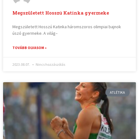
Megszületett Hosszú Katinka gyermeke
Megszületett Hosszú Katinka háromszoros olimpiai bajnok
úszó gyermeke. A világ–
TOVÁBB OLVASOM »
2023.08.07.
Nincs hozzászólás
ATLÉTIKA