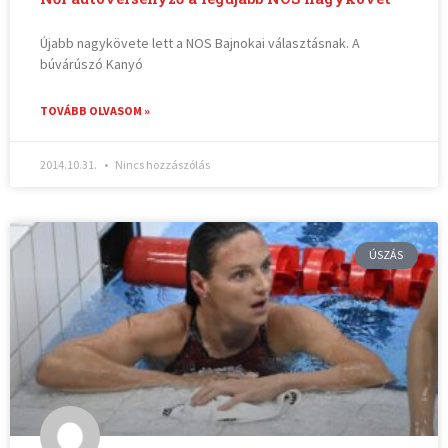
Újabb nagykövete lett a NOS Bajnokai választásnak. A
búvárúszó Kanyó
TOVÁBB OLVASOM »
2014.10.31.
Nincs hozzászólás
ÚSZÁS