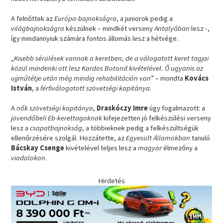
A felnőttek az
Európa-bajnokságra
, a juniorok pedig a
világbajnokságra
készülnek – mindkét verseny
Antalyában
lesz -,
így mindannyiuk számára fontos állomás lesz a hétvége.
„
Kisebb sérülések vannak a keretben, de a válogatott keret tagjai
közül mindenki ott lesz Kardos Botond kivételével. Ő ugyanis az
ujjműtétje után még mindig rehabilitáción van
” – mondta
Kovács
István
, a
férfiválogatott szövetségi kapitánya
.
A
nők szövetségi kapitánya
,
Draskóczy Imre
úgy fogalmazott: a
jövendőbeli Eb-kerettagoknak
kifejezetten jó felkészülési verseny
lesz a
csapatbajnokság
, a többieknek pedig a felkészültségük
ellenőrzésére szolgál. Hozzátette, az
Egyesült Államokban
tanuló
Bácskay Csenge
kivételével teljes lesz a
magyar
élmezőny a
viadalokon
.
Hirdetés