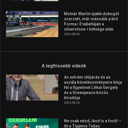
A legfrissebb hírek
Huszty Dániel irányítja a
magyar válogatottat a socca-
világbajnokságon
2026.08.07.
Aranyérmet nyert Szilágyi Erik
az Európa-kupán
2026.08.05.
Molnár Martin újabb dobogót
szerzett, már második a brit
Forma–3 tabelláján a
silverstone-i hétvége után
2026.08.04.