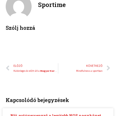
e
e
Sportime
k
d
r
i
e
n
s
t
Szólj hozzá
Előző
K
ELŐZŐ
KÖVETKEZŐ
Különleges év előtt áll a
Magyar Karate Szakszövetség
Mindfulness a sportban
Kapcsolódó bejegyzések
Női autóversenyző a legújabb NOS nagykövet