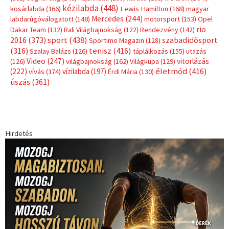
Címkék
Babos Tímea
asztalitenisz
(130)
atlétika
(144)
autosport
(123)
egészség
(240)
Bécs
(214)
Bajnokok Ligája
(168)
Birkózás
(143)
forma 1
(1165)
(530)
Európabajnokság
(173)
ferrari
(139)
Futball
(760)
futás
(305)
Hosszú Katinka
(186)
hungaroring
(181)
kickbox
(204)
Jégkorong
(148)
kajakkenu
(138)
karate
(168)
kézilabda
(448)
kosárlabda
(166)
Lewis Hamilton
(168)
magyar
Mercedes
(244)
labdarúgóválogatott
(148)
motorsport
(153)
Opel
rio
Dakar Team
(132)
Rali Világbajnokság
(122)
Rendezvény
(142)
sport
(438)
2016
(373)
szabadidősport
Sportime Magazin
(128)
(316)
tenisz
(416)
Szalay Balázs
(126)
táplálkozás
(155)
utazás
Video
(247)
vitorlázás
(126)
világbajnokság
(162)
Világkupa
(129)
életmód
(416)
(222)
vívás
(174)
vízilabda
(197)
Érdi Mária
(130)
úszás
(361)