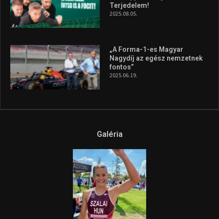
A legfrissebb videók
Az extrém időjárás és az
aszály következményeire hívja
fel a figyelmet Litkai Gergely
és a Greenpeace közös
híradója
2025.08.14.
Ne csak nézd, lásd is a focit! –
itt a Tippmix Teljes
Terjedelem!
2025.08.05.
„A Forma-1-es Magyar
Nagydíj az egész nemzetnek
fontos”
2025.06.19.