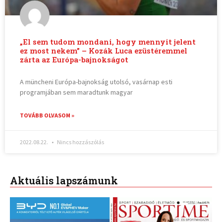
„El sem tudom mondani, hogy mennyit jelent
ez most nekem” – Kozák Luca ezüstéremmel
zárta az Európa-bajnokságot
A müncheni Európa-bajnokság utolsó, vasárnap esti
programjában sem maradtunk magyar
TOVÁBB OLVASOM »
2022.08.22.
Nincs hozzászólás
Aktuális lapszámunk