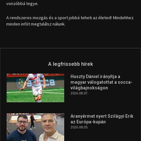
1035 Budapest, Miklós u. 7.
+36 30 471 1373
info (kukac) sportime.hu
Túl a 18. X-en és rendezvények százain a Sportime Magazinnak
továbbra is a legfőbb célja, hogy a mindenki sportját minél
vonzóbbá tegye.
A rendszeres mozgás és a sport jobbá teheti az életed! Mindehhez
minden infót megtalálsz nálunk.