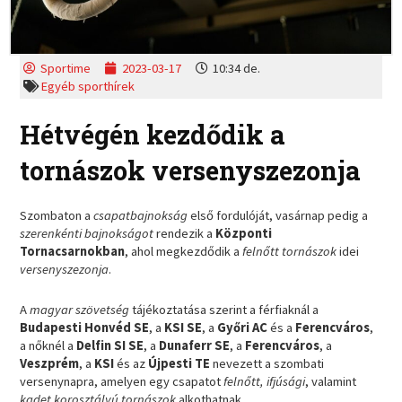
Sportime
2023-03-17
10:34 de.
Egyéb sporthírek
Hétvégén kezdődik a
tornászok versenyszezonja
Szombaton a
csapatbajnokság
első fordulóját, vasárnap pedig a
szerenkénti bajnokságot
rendezik a
Központi
Tornacsarnokban
, ahol megkezdődik a
felnőtt tornászok
idei
versenyszezonja
.
A
magyar szövetség
tájékoztatása szerint a férfiaknál a
Budapesti Honvéd SE
, a
KSI SE
, a
Győri AC
és a
Ferencváros
,
a nőknél a
Delfin SI SE
, a
Dunaferr SE
, a
Ferencváros
, a
Veszprém
, a
KSI
és az
Újpesti TE
nevezett a szombati
versenynapra, amelyen egy csapatot
felnőtt, ifjúsági
, valamint
kadet korosztályú tornászok
alkothatnak.