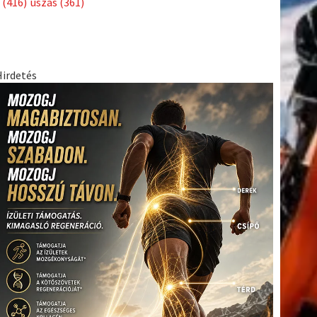
(416)
úszás
(361)
Hirdetés
tkező