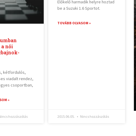
Előkelő harmadik helyre hoztad
be a Suzuki 1.6 Sportot.
TOVÁBB OLVASOM »
tumban
 a női
gbajnok-
, kétfordulós,
s viadalt rendez,
égyes csoportban,
SOM »
incs hozzászólás
2015.06.05.
Nincs hozzászólás