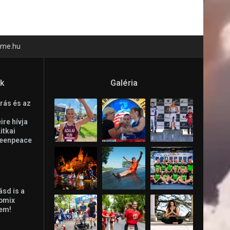
time.hu
ók
Galéria
rás és az
re hívja
Litkai
reenpeace
ásd is a
ppmix
lem!