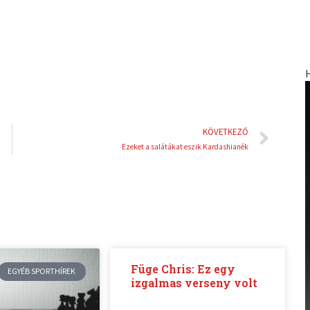
i
e
n
s
t
Köve
KÖVETKEZŐ
Ezeket a salátákat eszik Kardashianék
Füge Chris: Ez egy
EGYÉB SPORTHÍREK
izgalmas verseny volt