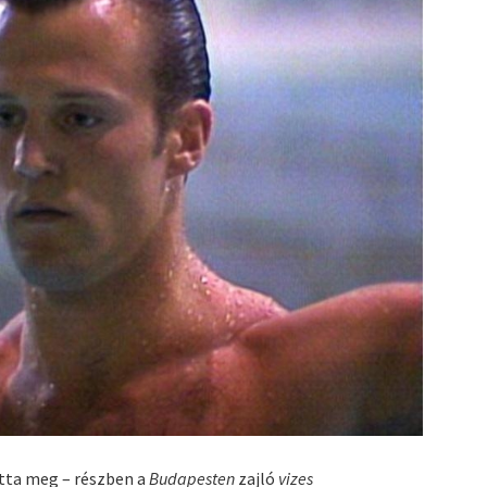
otta meg – részben a
Budapesten
zajló
vizes