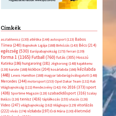
Címkék
Babos
asztalitenisz
(130)
atlétika
(144)
autosport
(123)
Tímea
(240)
Bécs
(214)
Bajnokok Ligája
(168)
Birkózás
(143)
egészség
(530)
Európabajnokság
(173)
ferrari
(139)
forma 1
(1165)
Futball
(760)
futás
(305)
Hosszú
Katinka
(186)
hungaroring
(181)
Jégkorong
(148)
kajakkenu
kézilabda
kickbox
(204)
(138)
karate
(168)
kosárlabda
(166)
(448)
Lewis Hamilton
(168)
magyar labdarúgóválogatott
(148)
Mercedes
(244)
motorsport
(153)
Opel Dakar Team
(132)
Rali
sport
rio 2016
(373)
Világbajnokság
(122)
Rendezvény
(142)
(438)
szabadidősport
(316)
Sportime Magazin
(128)
Szalay
tenisz
(416)
Balázs
(126)
táplálkozás
(155)
utazás
(126)
Video
(247)
vitorlázás
világbajnokság
(162)
Világkupa
(129)
életmód
(222)
vívás
(174)
vízilabda
(197)
Érdi Mária
(130)