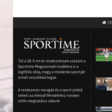
10
Túl a 18. X-en és rendezvények százain a
Sportime Magazinnak továbbra is a
legfőbb célja, hogy a mindenki sportját
minél vonzóbbá tegye.
A rendszeres mozgás és a sport jobbá
teheti az életed! Mindehhez minden
infót megtalálsz nálunk.