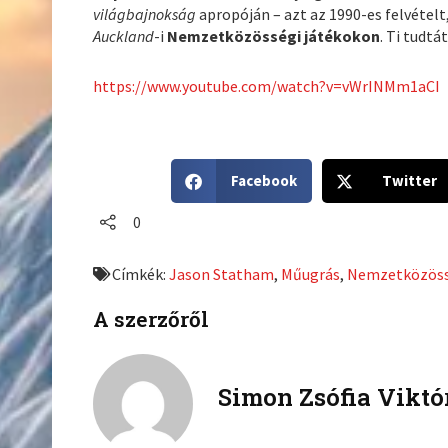
világbajnokság
apropóján – azt az 1990-es felvétel
Auckland
-i
Nemzetközösségi játékokon
. Ti tudtá
https://www.youtube.com/watch?v=vWrINMm1aCI
S
S
Facebook
Twitter
h
h
a
a
0
r
r
e
e
Címkék:
Jason Statham
,
Műugrás
,
Nemzetközöss
o
o
n
n
A szerzőről
f
t
a
w
c
i
Simon Zsófia Viktó
e
t
b
t
o
e