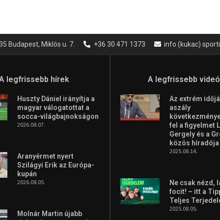
35 Budapest, Miklós u. 7.
+36 30 471 1373
info (kukac) spor
A legfrissebb hírek
A legfrissebb vide
Huszty Dániel irányítja a
Az extrém időjá
magyar válogatottat a
aszály
socca-világbajnokságon
következményei
2026.08.07.
fel a figyelmet 
Gergely és a G
közös híradója
2025.08.14.
Aranyérmet nyert
Szilágyi Erik az Európa-
kupán
2026.08.05.
Ne csak nézd, l
focit! – itt a Ti
Teljes Terjede
2025.08.05.
Molnár Martin újabb