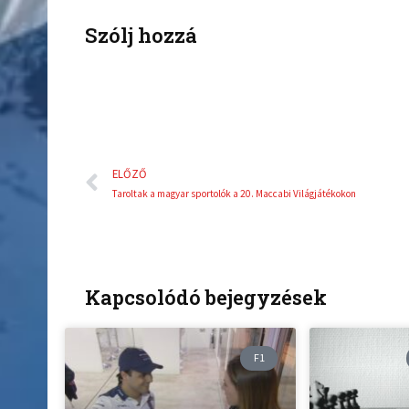
o
r
k
Szólj hozzá
Előző
ELŐZŐ
Taroltak a magyar sportolók a 20. Maccabi Világjátékokon
Kapcsolódó bejegyzések
F1