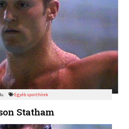
du.
Egyéb sporthírek
ason Statham