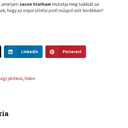
t, amelyen
Jason Statham
mutatja meg tudását az
tok, hogy az
angol színész profi műugró
volt korábban?
S
S
Linkedin
Pinterest
h
h
a
a
r
r
e
e
égi játékok
,
Video
o
o
n
n
l
p
i
i
n
n
ria
k
t
e
e
d
r