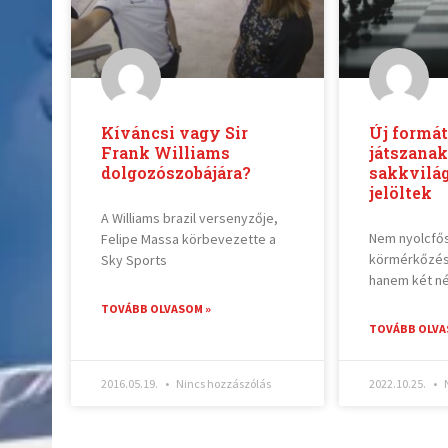
Kíváncsi vagy Sir
Új formá
Frank Williams
játszanak
dolgozószobájára?
sakkvilá
jelöltek
A Williams brazil versenyzője,
Nem nyolcfős
Felipe Massa körbevezette a
körmérkőzése
Sky Sports
hanem két n
TOVÁBB OLVASOM »
TOVÁBB OLVA
2016.05.19.
Nincs hozzászólás
2022.10.25.
N