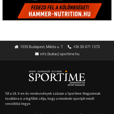
1035 Budapest, Miklós u. 7.
+36 30 471 1373
info (kukac) sportime.hu
Túl a 18. X-en és rendezvények százain a Sportime Magazinnak
továbbra is a legfőbb célja, hogy a mindenki sportját minél
vonzóbbá tegye.