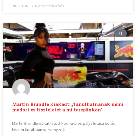
2016.06.02.
Nincs hozzászólás
F1
Martin Brundle kiakadt: „Tanulhatnának némi
modort és tiszteletet a mi terepünkön”
Martin Brundle sokat látott Forma-1-es pályafutása során,
hiszen korábban versenyzett