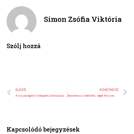
n
n
o
e
k
t
o
r
e
e
Simon Zsófia Viktória
k
d
r
i
e
n
s
t
Szólj hozzá
Előző
K
ELŐZŐ
KÖVETKEZŐ
A visszavágón is kikapott a Dunaújváros
Destremau is befutott, véget ért a verseny
Kapcsolódó bejegyzések