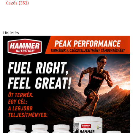
úszás
(361)
Hirdetés