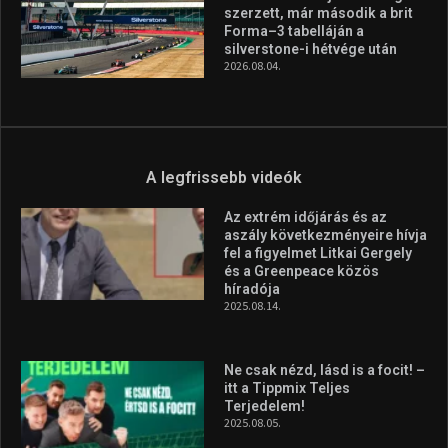
szerzett, már második a brit
Forma–3 tabelláján a
silverstone-i hétvége után
2026.08.04.
A legfrissebb videók
Az extrém időjárás és az
aszály következményeire hívja
fel a figyelmet Litkai Gergely
és a Greenpeace közös
híradója
2025.08.14.
Ne csak nézd, lásd is a focit! –
itt a Tippmix Teljes
Terjedelem!
2025.08.05.