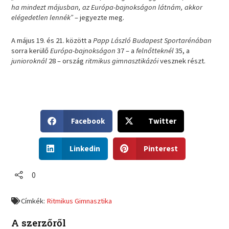
ha mindezt májusban, az Európa-bajnokságon látnám, akkor
elégedetlen lennék”
– jegyezte meg.
A május 19. és 21. között a
Papp László Budapest Sportarénában
sorra kerülő
Európa-bajnokságon
37 – a
felnőtteknél
35, a
junioroknál
28 – ország
ritmikus gimnasztikázói
vesznek részt.
S
S
Facebook
Twitter
h
h
a
a
S
S
r
r
Linkedin
Pinterest
h
h
e
e
a
a
o
o
r
r
0
n
n
e
e
f
t
o
o
a
w
Címkék:
Ritmikus Gimnasztika
n
n
c
i
l
p
e
t
A szerzőről
i
i
b
t