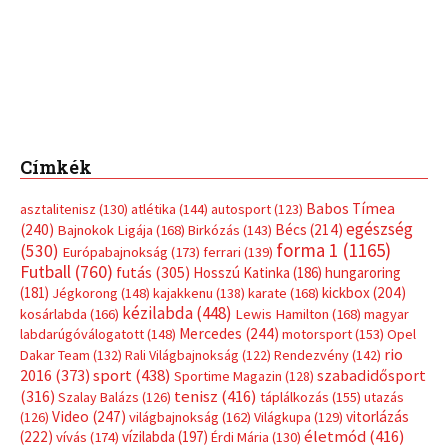
Címkék
Babos Tímea
asztalitenisz
(130)
atlétika
(144)
autosport
(123)
egészség
(240)
Bécs
(214)
Bajnokok Ligája
(168)
Birkózás
(143)
forma 1
(1165)
(530)
Európabajnokság
(173)
ferrari
(139)
Futball
(760)
futás
(305)
Hosszú Katinka
(186)
hungaroring
(181)
kickbox
(204)
Jégkorong
(148)
kajakkenu
(138)
karate
(168)
kézilabda
(448)
kosárlabda
(166)
Lewis Hamilton
(168)
magyar
Mercedes
(244)
labdarúgóválogatott
(148)
motorsport
(153)
Opel
rio
Dakar Team
(132)
Rali Világbajnokság
(122)
Rendezvény
(142)
sport
(438)
2016
(373)
szabadidősport
Sportime Magazin
(128)
(316)
tenisz
(416)
Szalay Balázs
(126)
táplálkozás
(155)
utazás
Video
(247)
vitorlázás
(126)
világbajnokság
(162)
Világkupa
(129)
életmód
(416)
(222)
vívás
(174)
vízilabda
(197)
Érdi Mária
(130)