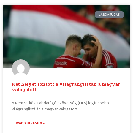
LABDARÚGÁS
Két helyet rontott a világranglistán a magyar
válogatott
A Nemzetközi Labdarúgó Szövetség (FIFA) legfrissebb
világranglistáján a magyar válogatott
TOVÁBB OLVASOM »