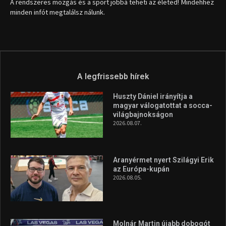
A rendszeres mozgás és a sport jobbá teheti az életed! Mindehhez
minden infót megtalálsz nálunk.
A legfrissebb hírek
Huszty Dániel irányítja a
magyar válogatottat a socca-
világbajnokságon
2026.08.07.
Aranyérmet nyert Szilágyi Erik
az Európa-kupán
2026.08.05.
Molnár Martin újabb dobogót