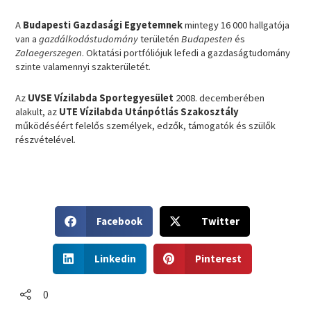
A
Budapesti Gazdasági Egyetemnek
mintegy 16 000 hallgatója
van a
gazdálkodástudomány
területén
Budapesten
és
Zalaegerszegen
. Oktatási portfóliójuk lefedi a gazdaságtudomány
szinte valamennyi szakterületét.
Az
UVSE Vízilabda Sportegyesület
2008. decemberében
alakult, az
UTE Vízilabda Utánpótlás Szakosztály
működéséért felelős személyek, edzők, támogatók és szülők
részvételével.
S
S
Facebook
Twitter
h
h
a
a
S
S
r
r
Linkedin
Pinterest
h
h
e
e
a
a
o
o
r
r
0
n
n
e
e
f
t