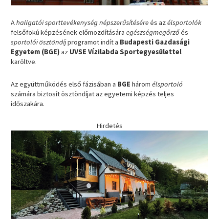
A
hallgatói sporttevékenység népszerűsítésére
és az
élsportolók
felsőfokú képzésének előmozdítására
egészségmegőrző
és
sportolói ösztöndíj
programot indít a
Budapesti Gazdasági
Egyetem (BGE)
az
UVSE Vízilabda Sportegyesülettel
karöltve.
Az együttműködés első fázisában a
BGE
három
élsportoló
számára biztosít ösztöndíjat az egyetemi képzés teljes
időszakára.
Hirdetés