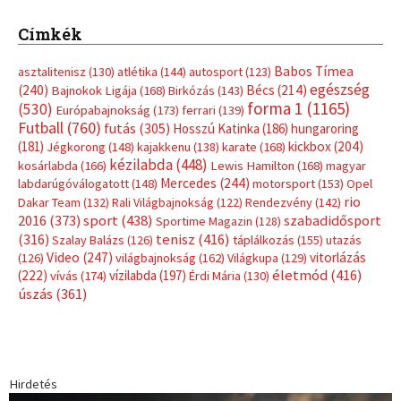
Címkék
Babos Tímea
asztalitenisz
(130)
atlétika
(144)
autosport
(123)
egészség
(240)
Bécs
(214)
Bajnokok Ligája
(168)
Birkózás
(143)
forma 1
(1165)
(530)
Európabajnokság
(173)
ferrari
(139)
Futball
(760)
futás
(305)
Hosszú Katinka
(186)
hungaroring
(181)
kickbox
(204)
Jégkorong
(148)
kajakkenu
(138)
karate
(168)
kézilabda
(448)
kosárlabda
(166)
Lewis Hamilton
(168)
magyar
Mercedes
(244)
labdarúgóválogatott
(148)
motorsport
(153)
Opel
rio
Dakar Team
(132)
Rali Világbajnokság
(122)
Rendezvény
(142)
sport
(438)
2016
(373)
szabadidősport
Sportime Magazin
(128)
(316)
tenisz
(416)
Szalay Balázs
(126)
táplálkozás
(155)
utazás
Video
(247)
vitorlázás
(126)
világbajnokság
(162)
Világkupa
(129)
életmód
(416)
(222)
vívás
(174)
vízilabda
(197)
Érdi Mária
(130)
úszás
(361)
Hirdetés