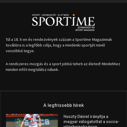
Túl a 18. X-en és rendezvények százain a Sportime Magazinnak
továbbra is a legfőbb célja, hogy a mindenki sportját minél
vonzóbbá tegye.
A rendszeres mozgás és a sport jobbá teheti az életed! Mindehhez
minden infót megtalálsz nálunk.
A legfrissebb hírek
Huszty Dániel irányítja a
magyar válogatottat a socca-
világbajnokságon