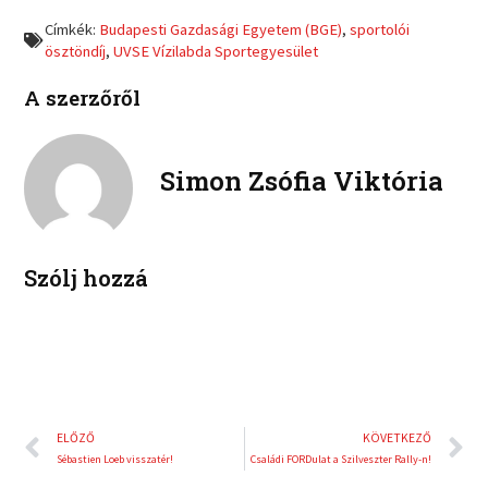
o
o
a
w
Címkék:
Budapesti Gazdasági Egyetem (BGE)
,
sportolói
n
n
c
i
ösztöndíj
,
UVSE Vízilabda Sportegyesület
l
p
e
t
i
i
b
t
A szerzőről
n
n
o
e
k
t
o
r
e
e
k
d
r
Simon Zsófia Viktória
i
e
n
s
t
Szólj hozzá
Előző
K
ELŐZŐ
KÖVETKEZŐ
Sébastien Loeb visszatér!
Családi FORDulat a Szilveszter Rally-n!