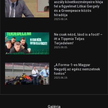
aszály következményeire hívja
fel a figyelmet Litkai Gergely
és a Greenpeace közös
híradója
2025.08.14.
Ne csak nézd, lásd is a focit! –
itt a Tippmix Teljes
Terjedelem!
2025.08.05.
„A Forma-1-es Magyar
Nagydíj az egész nemzetnek
fontos”
2025.06.19.
Galéria