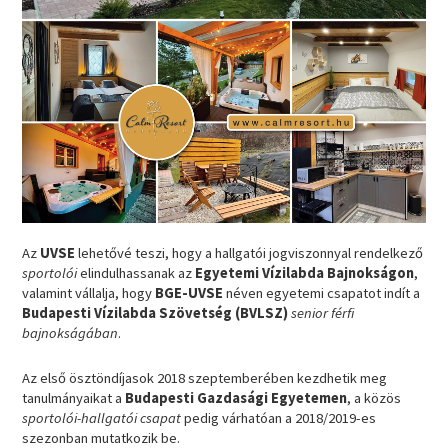
Az
UVSE
lehetővé teszi, hogy a hallgatói jogviszonnyal rendelkező
sportolói
elindulhassanak az
Egyetemi Vízilabda Bajnokságon
,
valamint vállalja, hogy
BGE-UVSE
néven egyetemi csapatot indít a
Budapesti Vízilabda Szövetség (BVLSZ)
senior férfi
bajnokságában
.
Az első ösztöndíjasok 2018 szeptemberében kezdhetik meg
tanulmányaikat a
Budapesti Gazdasági Egyetemen
, a közös
sportolói-hallgatói csapat
pedig várhatóan a 2018/2019-es
szezonban mutatkozik be.