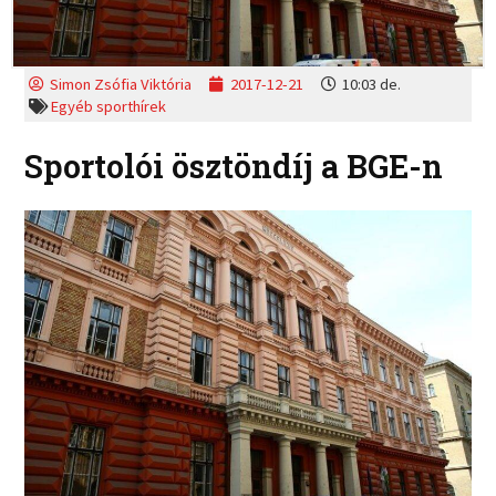
Simon Zsófia Viktória
2017-12-21
10:03 de.
Egyéb sporthírek
Sportolói ösztöndíj a BGE-n