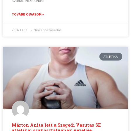
szabadedzéseken.
TOVÁBB OLVASOM »
2016.11.11.
Nincs hozzászólás
ATLÉTIKA
Márton Anita lett a Szegedi Vasutas SE
atlétikai szakosztályának vezetője