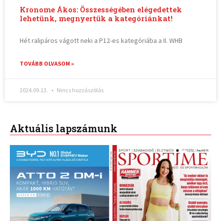
Kronome Ákos: Összességében elégedettek
lehetünk, megnyertük a kategóriánkat!
Hét ralipáros vágott neki a P12-es kategóriába a II. WHB
TOVÁBB OLVASOM »
2024.09.13.
Nincs hozzászólás
Aktuális lapszámunk