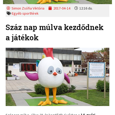
Simon Zsófia Viktória
2017-04-14
12:16 du.
Egyéb sporthírek
Száz nap múlva kezdődnek
a játékok