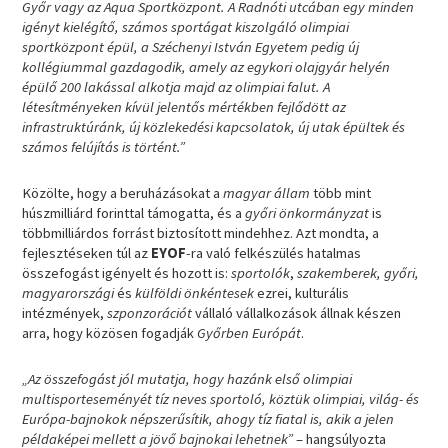
Győr vagy az Aqua Sportközpont. A Radnóti utcában egy minden
igényt kielégítő, számos sportágat kiszolgáló olimpiai
sportközpont épül, a Széchenyi István Egyetem pedig új
kollégiummal gazdagodik, amely az egykori olajgyár helyén
épülő 200 lakással alkotja majd az olimpiai falut. A
létesítményeken kívül jelentős mértékben fejlődött az
infrastruktúránk, új közlekedési kapcsolatok, új utak épültek és
számos felújítás is történt.”
Közölte, hogy a beruházásokat a
magyar állam
több mint
húszmilliárd forinttal támogatta, és a
győri önkormányzat
is
többmilliárdos forrást biztosított mindehhez. Azt mondta, a
fejlesztéseken túl az
EYOF
-ra való felkészülés hatalmas
összefogást igényelt és hozott is:
sportolók
,
szakemberek, győri,
magyarországi
és
külföldi önkéntesek
ezrei, kulturális
intézmények,
szponzorációt
vállaló vállalkozások állnak készen
arra, hogy közösen fogadják
Győrben Európát
.
„Az összefogást jól mutatja, hogy hazánk első olimpiai
multisporteseményét tíz neves sportoló, köztük olimpiai, világ- és
Európa-bajnokok népszerűsítik, ahogy tíz fiatal is, akik a jelen
példaképei mellett a jövő bajnokai lehetnek”
– hangsúlyozta