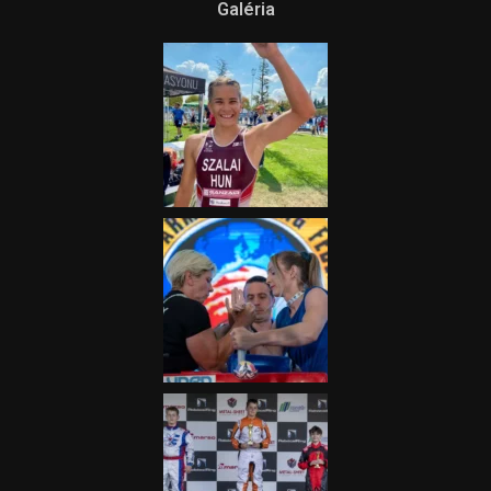
Terjedelem!
2025.08.05.
„A Forma-1-es Magyar
Nagydíj az egész nemzetnek
fontos”
2025.06.19.
Galéria