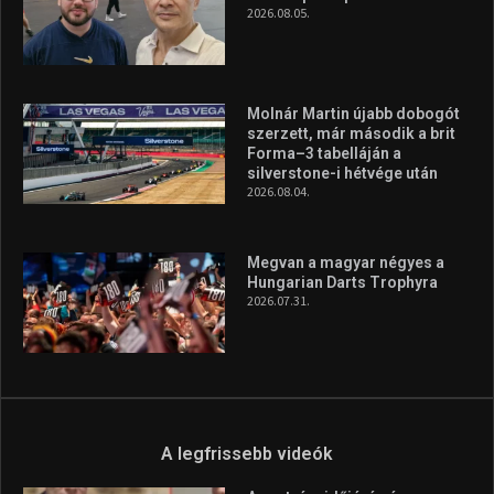
vonzóbbá tegye.
A rendszeres mozgás és a sport jobbá teheti az életed! Mindehhez
minden infót megtalálsz nálunk.
A legfrissebb hírek
Aranyérmet nyert Szilágyi Erik
az Európa-kupán
2026.08.05.
Molnár Martin újabb dobogót
szerzett, már második a brit
Forma–3 tabelláján a
silverstone-i hétvége után
2026.08.04.