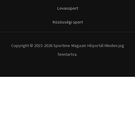
Futás
Kerékpár
Extrém Sportok
Fitnesz
Egyéb szabadidősport
Túra-Utazás
Lovassport
Közösségi sport
Copyright © 2015-2026 Sportime Magazin Hírportál Minden jog