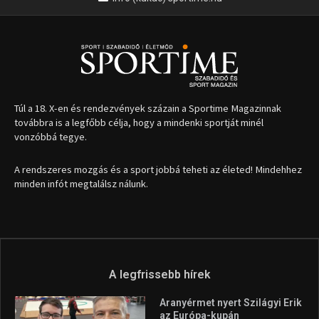
1035 Budapest, Miklós u. 7.
+36 30 471 1373
info (kukac) sportime.hu
Túl a 18. X-en és rendezvények százain a Sportime Magazinnak
továbbra is a legfőbb célja, hogy a mindenki sportját minél