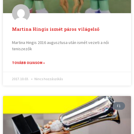
Martina Hingis ismét páros világelső
Martina Hingis 2016 augusztusa után ismét vezeti a női
teniszezők
TOVÁBB OLVASOM »
2017.10.03.
Nincs hozzászólás
F1