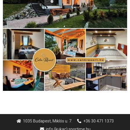
Video
(247)
vitorlázás
(126)
világbajnokság
(162)
Világkupa
(129)
életmód
(416)
(222)
vívás
(174)
vízilabda
(197)
Érdi Mária
(130)
úszás
(361)
Hirdetés