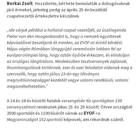
Borkai Zsolt
. Hozzátette, két hete bemutatták a dobogósoknak
járó érmeket, jelenleg pedig az április 25-én kezdődő
csapatvezetői értekezletre készülnek.
„Ide várjuk például a holland csapat vezetőjét, az úszólegenda
Pieter van den Hoogenbandot is, hogy a nemzeti együttesek
képviselőivel beszéljünk át minden, az EYOF-ot érintő kérdést.
Május végén Rómában lánggyújtó ceremónián lobban fel az
európai olimpiai láng, hogy aztán Győrbe érkezzen, és elinduljon
az országos lángfutásra. Mindeközben tesztversenyek zajlanak,
finomhangolások történnek, ezer és ezer feladatot oldanak meg a
szervezők, hogy aztán július 23-án egy látványos
megnyitóünnepséggel kezdetét vegye valami rendkívüli, valami
megismételhetetlen.”
A 14 és 18 év közötti fiatalok
versengésén
tíz
sportágban
130
versenyszámot
rendeznek július 23. és 29. között. Ötven országból
2500 sportolót és 1100 kísérőt várnak az
EYOF
-ra.
Magyarországot
152
sportoló
képviseli, ami rekordnak számít.