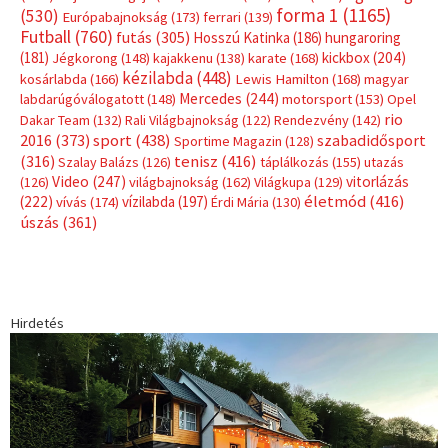
Címkék
Babos Tímea
asztalitenisz
(130)
atlétika
(144)
autosport
(123)
egészség
(240)
Bécs
(214)
Bajnokok Ligája
(168)
Birkózás
(143)
forma 1
(1165)
(530)
Európabajnokság
(173)
ferrari
(139)
Futball
(760)
futás
(305)
Hosszú Katinka
(186)
hungaroring
(181)
kickbox
(204)
Jégkorong
(148)
kajakkenu
(138)
karate
(168)
kézilabda
(448)
kosárlabda
(166)
Lewis Hamilton
(168)
magyar
Mercedes
(244)
labdarúgóválogatott
(148)
motorsport
(153)
Opel
rio
Dakar Team
(132)
Rali Világbajnokság
(122)
Rendezvény
(142)
sport
(438)
2016
(373)
szabadidősport
Sportime Magazin
(128)
(316)
tenisz
(416)
Szalay Balázs
(126)
táplálkozás
(155)
utazás