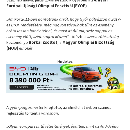
Száz nap múlva, július 23-án kezdődik
Győrben
a
14. nyári
Európai Ifjúsági Olimpiai Fesztivál (EYOF)
.
„Amikor 2011-ben döntöttünk arról, hogy Győr pályázzon a 2017-
es EYOF rendezésére, még nagyon távolinak tűnt az esemény.
Azóta lassan hat év telt el, és most itt állunk, száz nappal az
esemény előtt, szinte rajtra készen”
– idézte a
szervezőbizottság
közleménye
Borkai Zsoltot
, a
Magyar Olimpiai Bizottság
(MOB)
elnökét
.
Hirdetés
A
győri polgármester
kifejtette, az elmúlt hat évben számos
fejlesztés történt a
városban
.
„Olyan európai szintű létesítmények épültek, mint az Audi Aréna