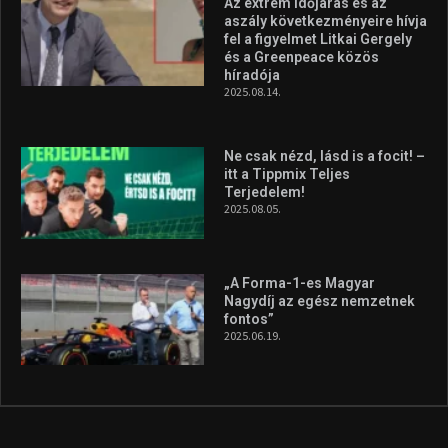
Megvan a magyar négyes a
Hungarian Darts Trophyra
2026.07.31.
A legfrissebb videók
Az extrém időjárás és az
aszály következményeire hívja
fel a figyelmet Litkai Gergely
és a Greenpeace közös
híradója
2025.08.14.
Ne csak nézd, lásd is a focit! –
itt a Tippmix Teljes