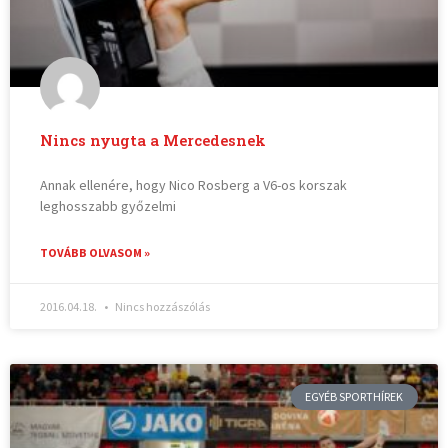
Nincs nyugta a Mercedesnek
Annak ellenére, hogy Nico Rosberg a V6-os korszak
leghosszabb győzelmi
TOVÁBB OLVASOM »
2016.04.18.
Nincs hozzászólás
EGYÉB SPORTHÍREK