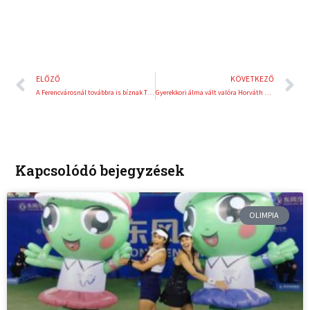
Előző
K
ELŐZŐ
KÖVETKEZŐ
A Ferencvárosnál továbbra is bíznak Thomas Dollban
Gyerekkori álma vált valóra Horváth Norbinak
Kapcsolódó bejegyzések
OLIMPIA