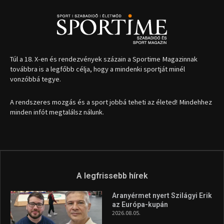
Túl a 18. X-en és rendezvények százain a Sportime Magazinnak
továbbra is a legfőbb célja, hogy a mindenki sportját minél
vonzóbbá tegye.
A rendszeres mozgás és a sport jobbá teheti az életed! Mindehhez
minden infót megtalálsz nálunk.
A legfrissebb hírek
Aranyérmet nyert Szilágyi Erik
az Európa-kupán
2026.08.05.