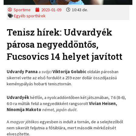
Sportime
2023-01-09
10:43 de.
Egyéb sporthírek
Tenisz hírek: Udvardyék
párosa negyeddöntős,
Fucsovics 14 helyet javított
Udvardy Panna
a
svájci
Viktorija Golubic
oldalán párosban
sikerrel vette az első fordulót a 259 ezer dollár összdíjazású
keménypályás hobarti tenisztornán.
Udvardyék
hétfőn, a nyolcaddöntőben két játszmában, 7:6 (8-6),
6:0-ra múlták felül a negyedikként rangsorolt
Vivian Heisen,
Ninomija Makoto
német, japán duót
.
A
magyar játékos
egyesben is indult a tornán, de a selejtezőből
nem sikerült feljutnia a főtáblára, mert második mérkőzését
elveszítette.