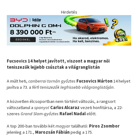
Hirdetés
Fucsovics 14 helyet javított, viszont a magyar női
teniszezők lejjebb csúsztak a világranglistán
A múlt heti,
canberrai tornán győztes
Fucsovics Márton
14 helyet
javítva a 73. a
férfi teniszezők legfrissebb világranglistáján
.
A közvetlen élcsoportban nem történt változás, a rangsort
változatlanul a
spanyol
Carlos Alcaraz
vezeti honfitársa, a 22-
szeres
Grand Slam-győztes
Rafael Nadal
előtt.
A top 200-ban további két
magyar
található:
Piros Zsombor
jelenleg a 171.,
Marozsán Fábián
pedig a 175.