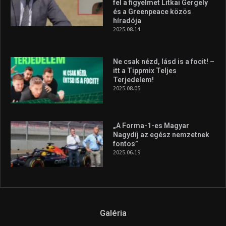
fel a figyelmet Litkai Gergely
és a Greenpeace közös
híradója
2025.08.14.
Ne csak nézd, lásd is a focit! –
itt a Tippmix Teljes
Terjedelem!
2025.08.05.
„A Forma-1-es Magyar
Nagydíj az egész nemzetnek
fontos”
2025.06.19.
Galéria