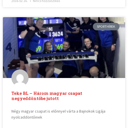
2016.02.16.
Nincs hozzászólás
SPORTHÍREK
Teke BL – Három magyar csapat
negyeddöntőbe jutott
Négy magyar csapat is előnnyel várta a Bajnokok Ligája
nyolcaddöntőinek