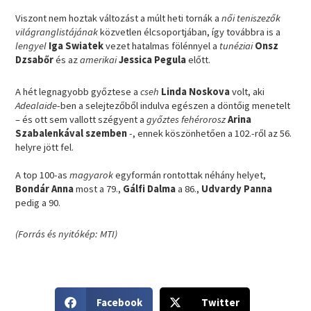
Viszont nem hoztak változást a múlt heti tornák a
női teniszezők
világranglistájának
közvetlen élcsoportjában, így továbbra is a
lengyel
Iga Swiatek
vezet hatalmas fölénnyel a
tunéziai
Onsz
Dzsabőr
és az
amerikai
Jessica Pegula
előtt.
A hét legnagyobb győztese a
cseh
Linda Noskova
volt, aki
Adealaide
-ben a selejtezőből indulva egészen a döntőig menetelt
– és ott sem vallott szégyent a
győztes fehérorosz
Arina
Szabalenkával szemben
-, ennek köszönhetően a 102.-ről az 56.
helyre jött fel.
A top 100-as
magyarok
egyformán rontottak néhány helyet,
Bondár Anna
most a 79.,
Gálfi Dalma
a 86.,
Udvardy Panna
pedig a 90.
(Forrás és nyitókép: MTI)
S
S
Facebook
Twitter
h
h