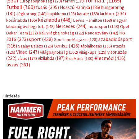
forma 1
(1165)
(530)
Európabajnokság
(173)
ferrari
(139)
Futball
(760)
futás
(305)
Hosszú Katinka
(186)
hungaroring
(181)
kickbox
(204)
Jégkorong
(148)
kajakkenu
(138)
karate
(168)
kézilabda
(448)
kosárlabda
(166)
Lewis Hamilton
(168)
magyar
Mercedes
(244)
labdarúgóválogatott
(148)
motorsport
(153)
Opel
rio
Dakar Team
(132)
Rali Világbajnokság
(122)
Rendezvény
(142)
sport
(438)
2016
(373)
szabadidősport
Sportime Magazin
(128)
(316)
tenisz
(416)
Szalay Balázs
(126)
táplálkozás
(155)
utazás
Video
(247)
vitorlázás
(126)
világbajnokság
(162)
Világkupa
(129)
életmód
(416)
(222)
vívás
(174)
vízilabda
(197)
Érdi Mária
(130)
úszás
(361)
Hirdetés