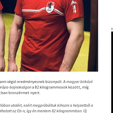
 ami végül eredményesnek bizonyult. A
magyar birkózó
Európa-bajnokságon
a 82 kilogrammosok között, míg
tban bronzérmet nyert.
lóban utolért, ezért megpróbáltuk kihozni a helyzetből a
lhatott az Eb-n, így én mentem 82 kilogrammban. Új