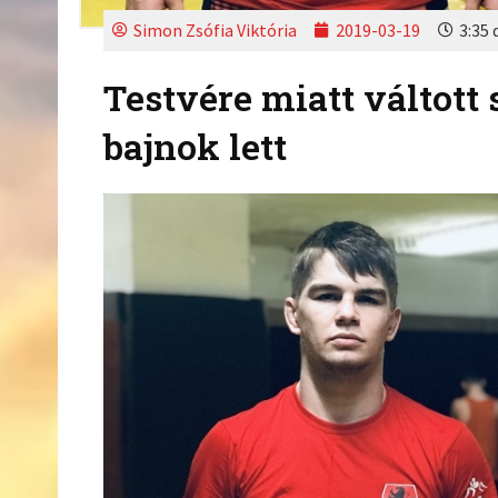
Simon Zsófia Viktória
2019-03-19
3:35 
Testvére miatt váltott
bajnok lett