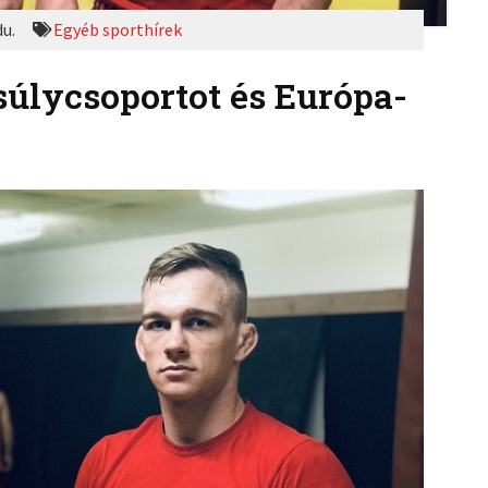
du.
Egyéb sporthírek
 súlycsoportot és Európa-