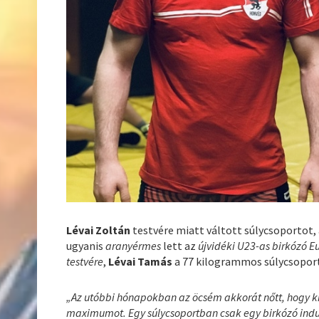
Lévai Zoltán
testvére miatt váltott súlycsoportot,
ugyanis
aranyérmes
lett az
újvidéki U23-as birkózó 
testvére
,
Lévai Tamás
a 77 kilogrammos súlycsopor
„Az utóbbi hónapokban az öcsém akkorát nőtt, hogy ki
maximumot. Egy súlycsoportban csak egy birkózó indu