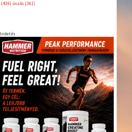
Címkék
Babos
asztalitenisz
(130)
atlétika
(144)
autosport
(123)
Tímea
(240)
Bécs
(214)
Bajnokok Ligája
(168)
Birkózás
(143)
egészség
(530)
Európabajnokság
(173)
ferrari
(139)
forma 1
(1165)
Futball
(760)
futás
(305)
Hosszú
Katinka
(186)
hungaroring
(181)
Jégkorong
(148)
kajakkenu
kézilabda
kickbox
(204)
(138)
karate
(168)
kosárlabda
(166)
(448)
Lewis Hamilton
(168)
magyar labdarúgóválogatott
(148)
Mercedes
(244)
motorsport
(153)
Opel Dakar Team
(132)
Rali
sport
rio 2016
(373)
Világbajnokság
(122)
Rendezvény
(142)
(438)
szabadidősport
(316)
Sportime Magazin
(128)
Szalay
tenisz
(416)
Balázs
(126)
táplálkozás
(155)
utazás
(126)
Video
(247)
vitorlázás
világbajnokság
(162)
Világkupa
(129)
életmód
(222)
vívás
(174)
vízilabda
(197)
Érdi Mária
(130)