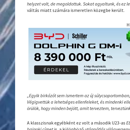
helyzet volt, de megoldottuk. Sokat agyaltunk, és ez le
váltás miatt számára ismeretlen közegbe került.
H
„Egyik birkózót sem ismertem az új súlycsoportomban, 
Végigvettük a lehetséges ellenfeleket, és mindenki el
örülök, hogy minden bejött, amit terveztem, terveztün
A klasszisnak egyébként ez volt a második U23-as
E
bajnoki címet
is, a különböző
utánpótlás világversen