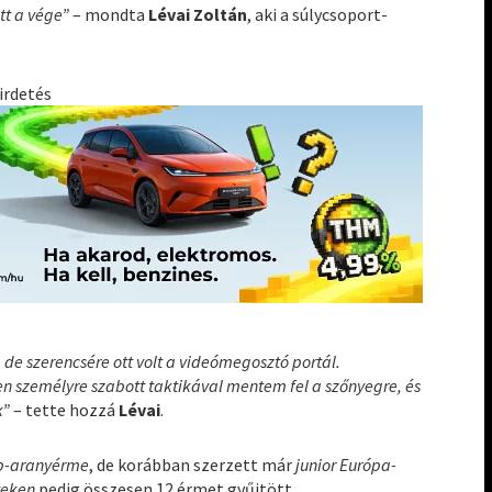
tt a vége”
– mondta
Lévai Zoltán
, aki a súlycsoport-
irdetés
de szerencsére ott volt a videómegosztó portál.
len személyre szabott taktikával mentem fel a szőnyegre, és
k”
– tette hozzá
Lévai
.
b-aranyérme
, de korábban szerzett már
junior Európa-
yeken
pedig összesen 12 érmet gyűjtött.