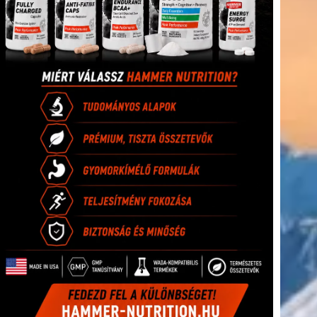
(416)
úszás
(361)
Hirdetés