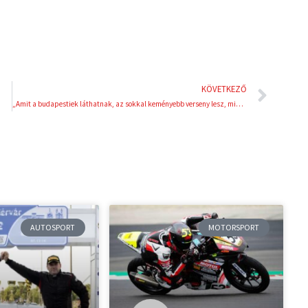
Köve
KÖVETKEZŐ
„Amit a budapestiek láthatnak, az sokkal keményebb verseny lesz, mint egy olimpia”
AUTOSPORT
MOTORSPORT