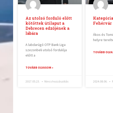
Az utolsó forduló előtt
Kategóri
kötöttek útilaput a
Fehérvár 
Debrecen edzőjének a
lábára
Ákos és Tomi
helyre terelt
A labdarúgó OTP Bank Liga
szezonbeli utolsó fordulója
TOVÁBB OLVA
előtt a
TOVÁBB OLVASOM »
2017.05.23.
Nincs hozzászólás
2024.08.06.
N