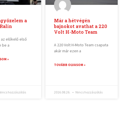
agyőzelem a
Már a hétvégén
Ralin
bajnokot avathat a 220
Volt H-Moto Team
 az előkelő első
A 220 Volt H-Moto Team csapata
e be a
akár már ezen a
SOM »
TOVÁBB OLVASOM »
incs hozzászólás
2016.08.26.
Nincs hozzászólás