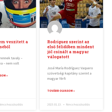
m veszített a
Rodríguez szerint az
séből
első félidőben mindent
jól csinált a magyar
válogatott
rennek tavaly –
va – nem volt
José María Rodríguez Vaquero
szövetségi kapitány szerint a
SOM »
magyar férfi
TOVÁBB OLVASOM »
incs hozzászólás
2023.01.13.
Nincs hozzászólás