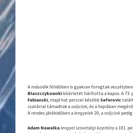
A második félidőben is gyakran forogtak veszélyben
Blaszczykowski
kísérletét hárította a kapus. A 73.
Fabianski
, majd hat perccel később
Seferovic
talál
csatárral támadtak a
svájciak
, és a hajrában megér
A rendes játékidőben a
lengyelek
20, a
svájciak
pedig 
Adam Nawalka
lengyel szövetségi kapitány
a 101. pe