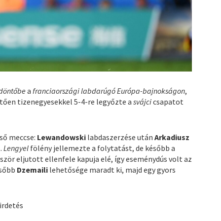
döntőbe
a
franciaországi labdarúgó Európa-bajnokságon
,
etően tizenegyesekkel 5-4-re legyőzte a
svájci
csapatot
lső meccse:
Lewandowski
labdaszerzése után
Arkadiusz
t.
Lengyel
fölény jellemezte a folytatást, de később a
ször eljutott ellenfele kapuja elé, így eseménydús volt az
ésőbb
Dzemaili
lehetősége maradt ki, majd egy gyors
irdetés