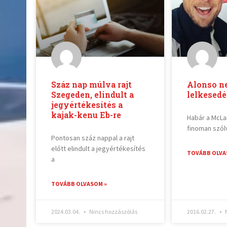
Száz nap múlva rajt
Alonso ne
Szegeden, elindult a
lelkesedé
jegyértékesítés a
kajak-kenu Eb-re
Habár a McLa
finoman szól
Pontosan száz nappal a rajt
előtt elindult a jegyértékesítés
TOVÁBB OLVA
a
TOVÁBB OLVASOM »
2024.03.04.
Nincs hozzászólás
2016.02.27.
N