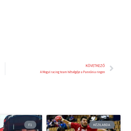
d
r
i
e
n
s
t
Köve
KÖVETKEZŐ
A Mogul racing team hétvégéje a Pannónia ringen
F1
KÉZILABDA