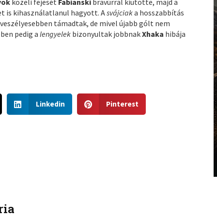
yok
közeli fejesét
Fabianski
bravúrral kiütötte, majd a
t is kihasználatlanul hagyott. A
svájciak
a hosszabbítás
s veszélyesebben támadtak, de mivel újabb gólt nem
bben pedig a
lengyelek
bizonyultak jobbnak
Xhaka
hibája
S
S
Linkedin
Pinterest
h
h
a
a
r
r
e
e
o
o
n
n
l
p
i
i
n
n
ria
k
t
e
e