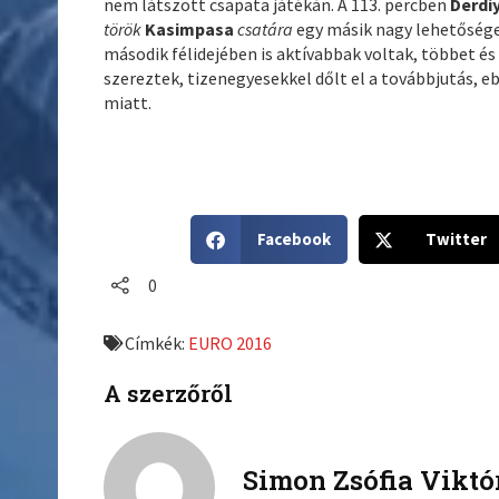
nem látszott csapata játékán. A 113. percben
Derdi
török
Kasimpasa
csatára
egy másik nagy lehetősége
második félidejében is aktívabbak voltak, többet é
szereztek, tizenegyesekkel dőlt el a továbbjutás, e
miatt.
S
S
Facebook
Twitter
h
h
a
a
0
r
r
e
e
Címkék:
EURO 2016
o
o
n
n
A szerzőről
f
t
a
w
c
i
Simon Zsófia Viktó
e
t
b
t