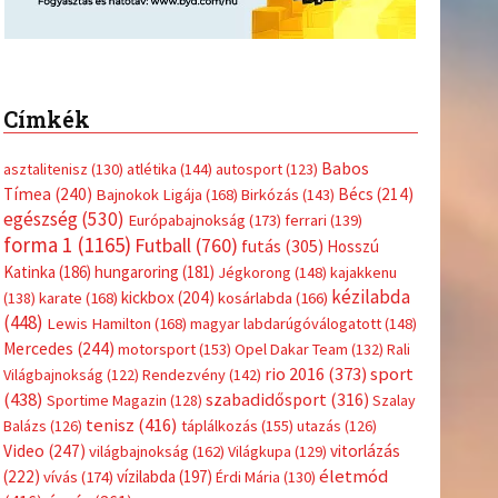
Címkék
Babos
asztalitenisz
(130)
atlétika
(144)
autosport
(123)
Tímea
(240)
Bécs
(214)
Bajnokok Ligája
(168)
Birkózás
(143)
egészség
(530)
Európabajnokság
(173)
ferrari
(139)
forma 1
(1165)
Futball
(760)
futás
(305)
Hosszú
Katinka
(186)
hungaroring
(181)
Jégkorong
(148)
kajakkenu
kézilabda
kickbox
(204)
(138)
karate
(168)
kosárlabda
(166)
(448)
Lewis Hamilton
(168)
magyar labdarúgóválogatott
(148)
Mercedes
(244)
motorsport
(153)
Opel Dakar Team
(132)
Rali
sport
rio 2016
(373)
Világbajnokság
(122)
Rendezvény
(142)
(438)
szabadidősport
(316)
Sportime Magazin
(128)
Szalay
tenisz
(416)
Balázs
(126)
táplálkozás
(155)
utazás
(126)
Video
(247)
vitorlázás
világbajnokság
(162)
Világkupa
(129)
életmód
(222)
vívás
(174)
vízilabda
(197)
Érdi Mária
(130)