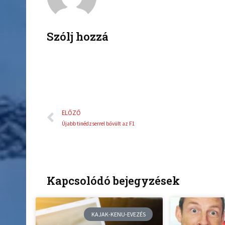
o
e
o
r
k
Szólj hozzá
Előző
ELŐZŐ
Újabb tinédzserrel bővült az F1
Kapcsolódó bejegyzések
KAJAK-KENU-EVEZÉS