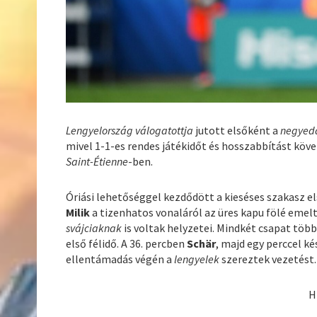
Lengyelország
válogatottja
jutott elsőként a
negyed
mivel 1-1-es rendes játékidőt és hosszabbítást köv
Saint-Étienne
-ben.
Óriási lehetőséggel kezdődött a kieséses szakasz e
Milik
a tizenhatos vonaláról az üres kapu fölé emel
svájciaknak
is voltak helyzetei. Mindkét csapat több
első félidő. A 36. percben
Schär
, majd egy perccel k
ellentámadás végén a
lengyelek
szereztek vezetést.
H