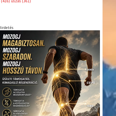
(416)
úszás
(361)
Hirdetés