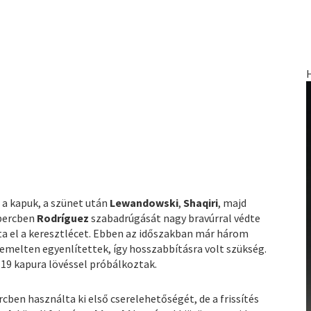
 a kapuk, a szünet után
Lewandowski
,
Shaqiri
, majd
 percben
Rodríguez
szabadrúgását nagy bravúrral védte
ta el a keresztlécet. Ebben az időszakban már három
demelten egyenlítettek, így hosszabbításra volt szükség.
19 kapura lövéssel próbálkoztak.
rcben használta ki első cserelehetőségét, de a frissítés