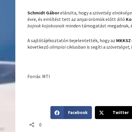
Schmidt Gábor
elárulta, hogy a
szövetség elnökség
évre, és említést tett az anyai örömök előtt álló
Ko
bajnok kajakosnak
minden támogatást megadnak, és
A sajtótájékoztatón bejelentették, hogy az
MKKSZ
következő
olimpiai
ciklusban is segíti a
szövetséget
,
Forrás: MTI
S
S
Facebook
Twitter
h
h
a
a
0
r
r