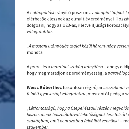
Az
utánpótlást
irányító poszton az
olimpiai bajnok k
elérhetőek lesznek az elmúlt év eredményei. Hozzá
dolgozni, hogy az U23-as, illetve ifjúsági korosztá
válogatottba
.
„A mostani utánpótlás tagjai közül három-négy verseny
mondta.
A
para
– és a
maratoni szakág irányítása
– ahogy eddig
hogy megmaradjon az eredményesség, a
paraváloga
Weisz Róberthez
hasonlóan régi-új arc a
szakmai v
felnőtt gyorsasági válogatottat
, mostantól pedig a
sz
„Létfontosságú, hogy a Csepel északi részén megvaló
hiszen annak használatával lehetőségünk lesz felzárk
szakágban, amit nem szabad félvállról vennünk”
– mo
szakember
.