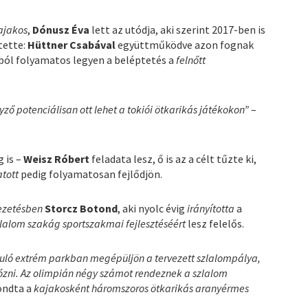
ajakos
,
Dónusz Éva
lett az utódja, aki szerint 2017-ben is
tette:
Hüttner Csabával
együttműködve azon fognak
lyból folyamatos legyen a beléptetés a
felnőtt
ző potenciálisan ott lehet a tokiói ötkarikás játékokon”
–
 is –
Weisz Róbert
feladata lesz, ő is az a célt tűzte ki,
tott
pedig folyamatosan fejlődjön.
ezetésben
Storcz Botond
, aki nyolc évig
irányította
a
lalom szakág sportszakmai fejlesztéséért
lesz felelős.
suló extrém parkban megépüljön a tervezett szlalompálya,
ózni. Az olimpián négy számot rendeznek a szlalom
ndta a
kajakosként háromszoros ötkarikás aranyérmes