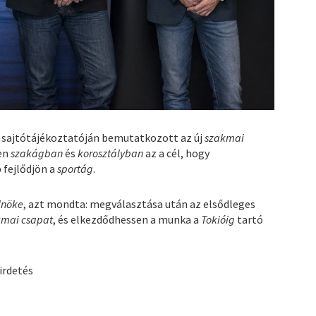
 sajtótájékoztatóján bemutatkozott az új
szakmai
den
szakágban
és
korosztályban
az a cél, hogy
 fejlődjön a
sportág
.
lnöke
, azt mondta: megválasztása után az elsődleges
kmai csapat
, és elkezdődhessen a munka a
Tokióig
tartó
irdetés