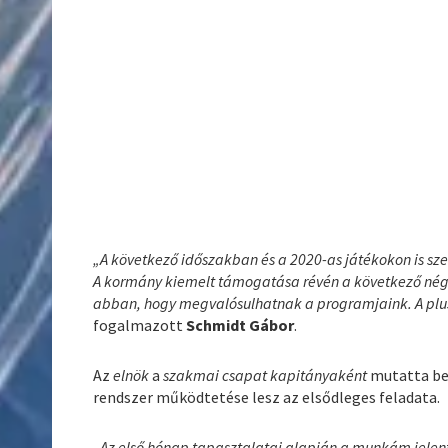
„A következő időszakban és a 2020-as játékokon is sz
A kormány kiemelt támogatása révén a következő négy
abban, hogy megvalósulhatnak a programjaink. A plusz 
fogalmazott
Schmidt Gábor
.
Az
elnök
a
szakmai csapat kapitányaként
mutatta b
rendszer működtetése lesz az elsődleges feladata.
„Az első hónap tapasztalatai alapján a munkám jelen