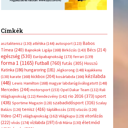
Címkék
Babos
asztalitenisz
(130)
atlétika
(144)
autosport
(123)
Tímea
(240)
Bécs
(214)
Bajnokok Ligája
(168)
Birkózás
(143)
egészség
(530)
Európabajnokság
(173)
ferrari
(139)
forma 1
(1165)
Futball
(760)
futás
(305)
Hosszú
Katinka
(186)
hungaroring
(181)
Jégkorong
(148)
kajakkenu
kézilabda
kickbox
(204)
(138)
karate
(168)
kosárlabda
(166)
(448)
Lewis Hamilton
(168)
magyar labdarúgóválogatott
(148)
Mercedes
(244)
motorsport
(153)
Opel Dakar Team
(132)
Rali
sport
rio 2016
(373)
Világbajnokság
(122)
Rendezvény
(142)
(438)
szabadidősport
(316)
Sportime Magazin
(128)
Szalay
tenisz
(416)
Balázs
(126)
táplálkozás
(155)
utazás
(126)
Video
(247)
vitorlázás
világbajnokság
(162)
Világkupa
(129)
életmód
(222)
vívás
(174)
vízilabda
(197)
Érdi Mária
(130)