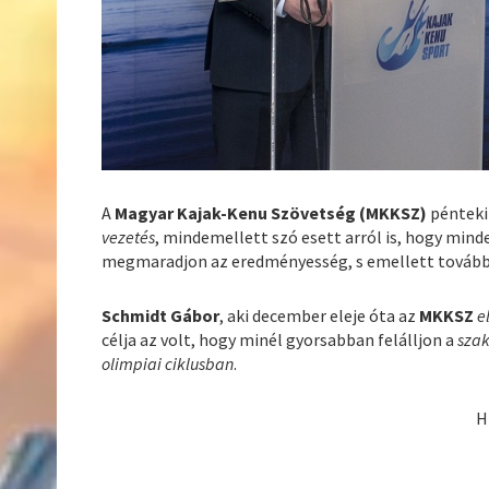
A
Magyar Kajak-Kenu Szövetség (MKKSZ)
pénteki
vezetés
, mindemellett szó esett arról is, hogy min
megmaradjon az eredményesség, s emellett tovább
Schmidt Gábor
, aki december eleje óta az
MKKSZ
e
célja az volt, hogy minél gyorsabban felálljon a
sza
olimpiai ciklusban
.
H