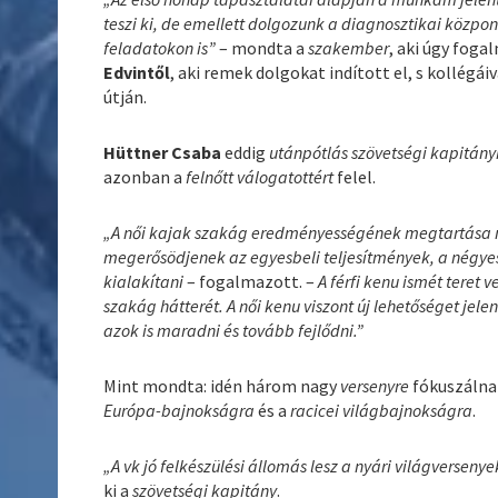
teszi ki, de emellett dolgozunk a diagnosztikai közp
feladatokon is”
– mondta a
szakember
, aki úgy foga
Edvintől
, aki remek dolgokat indított el, s kollégá
útján.
Hüttner Csaba
eddig
utánpótlás szövetségi kapitány
azonban a
felnőtt válogatottért
felel.
„A női kajak szakág eredményességének megtartása me
megerősödjenek az egyesbeli teljesítmények, a négye
kialakítani
– fogalmazott. –
A férfi kenu ismét teret 
szakág hátterét. A női kenu viszont új lehetőséget j
azok is maradni és tovább fejlődni.”
Mint mondta: idén három nagy
versenyre
fókuszálnak
Európa-bajnokságra
és a
racicei világbajnokságra
.
„A vk jó felkészülési állomás lesz a nyári világversen
ki a
szövetségi kapitány
.