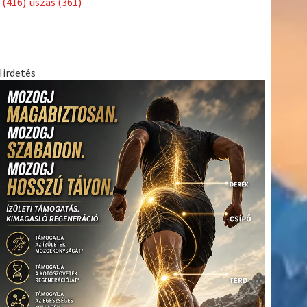
(416)
úszás
(361)
Hirdetés