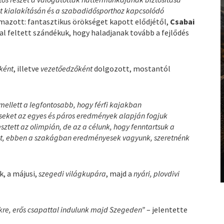
ont kialakításán és a szabadidősporthoz kapcsolódó
lmazott: fantasztikus örökséget kapott elődjétől,
Csabai
ival feltett szándékuk, hogy haladjanak tovább a fejlődés
ként
, illetve
vezetőedzőként
dolgozott, mostantól
llett a legfontosabb, hogy férfi kajakban
seket az egyes és páros eredmények alapján fogjuk
vesztett az olimpián, de az a célunk, hogy fenntartsuk a
elent, ebben a szakágban eredményesek vagyunk, szeretnénk
, a májusi,
szegedi világkupára
, majd a
nyári, plovdivi
yekre, erős csapattal indulunk majd Szegeden”
– jelentette