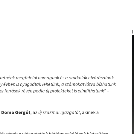
eretnénk megfelelni önmagunk és a szurkolók elvárásainak.
 évben is nyugodtak lehetünk, a számokat látva bízhatunk
források révén pedig új projekteket is elindíthatunk”
–
e
Doma Gergőt
, az
új szakmai igazgatót
, akinek a
tős részét a válogatottak háttérmunkájának biztosítása