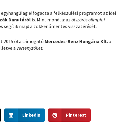
e
egyhangúlag elfogadta a felkészülési programot az idei
zák Danutáról
is. Mint mondta: az
ötszörös olimpiai
 segítik majd a zökkenőmentes visszatérését.
-t 2015 óta támogató
Mercedes-Benz Hungária Kft.
a
 illetve a
versenyzőket
.
S
S
Linkedin
Pinterest
h
h
a
a
r
r