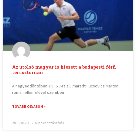
Az utolsó magyar is kiesett a budapesti férfi
tenisztornán
A negyeddöntőben 7:5, 6:3-ra alulmaradt Fucsovics Márton
román ellenfelével szemben
TOVÁBB OLVASOM »
2016.10.28.
Nincs hozzászólás