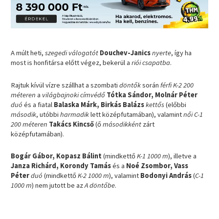
A múlt heti,
szegedi
válogatót
Douchev-Janics
nyerte
, így ha
most is honfitársa előtt végez, bekerül a
riói csapatba
.
Rajtuk kívül vízre szállhat a szombati
döntők
során
férfi K-2 200
méteren
a
világbajnoki címvédő
Tótka Sándor, Molnár Péter
duó
és a fiatal
Balaska Márk, Birkás Balázs
kettős
(előbbi
második
, utóbbi
harmadik
lett középfutamában), valamint
női C-1
200 méteren
Takács Kincső
(ő
másodikként
zárt
középfutamában).
Bogár Gábor, Kopasz Bálint
(mindkettő
K-1 1000 m
), illetve a
Janza Richárd, Korondy Tamás
és a
Noé Zsombor, Vass
Péter
duó
(mindkettő
K-2 1000 m
), valamint
Bodonyi András
(
C-1
1000 m
) nem jutott be az
A döntőbe
.