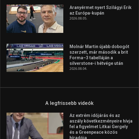
Aranyérmet nyert Szilágyi Erik
az Európa-kupán
2026.08.05.
Molnár Martin újabb dobogót
szerzett, már második a brit
Forma–3 tabelláján a
silverstone-i hétvége után
2026.08.04.
A legfrissebb videók
Az extrém időjárás és az
aszály következményeire hívja
fel a figyelmet Litkai Gergely
és a Greenpeace közös
híradója