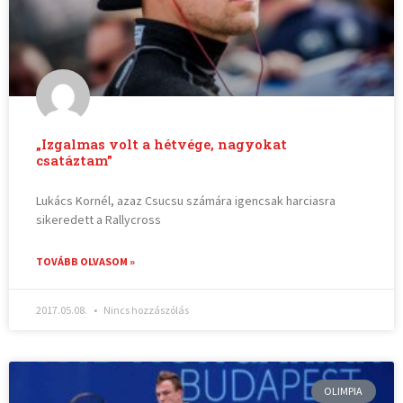
„Izgalmas volt a hétvége, nagyokat
csatáztam”
Lukács Kornél, azaz Csucsu számára igencsak harciasra
sikeredett a Rallycross
TOVÁBB OLVASOM »
2017.05.08.
Nincs hozzászólás
OLIMPIA