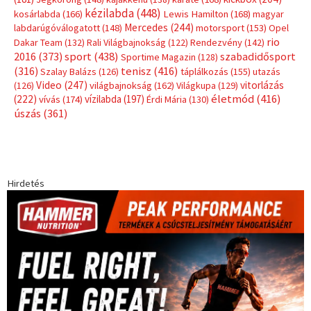
kézilabda
(448)
kosárlabda
(166)
Lewis Hamilton
(168)
magyar
Mercedes
(244)
labdarúgóválogatott
(148)
motorsport
(153)
Opel
rio
Dakar Team
(132)
Rali Világbajnokság
(122)
Rendezvény
(142)
sport
(438)
2016
(373)
szabadidősport
Sportime Magazin
(128)
(316)
tenisz
(416)
Szalay Balázs
(126)
táplálkozás
(155)
utazás
Video
(247)
vitorlázás
(126)
világbajnokság
(162)
Világkupa
(129)
életmód
(416)
(222)
vívás
(174)
vízilabda
(197)
Érdi Mária
(130)
úszás
(361)
Hirdetés