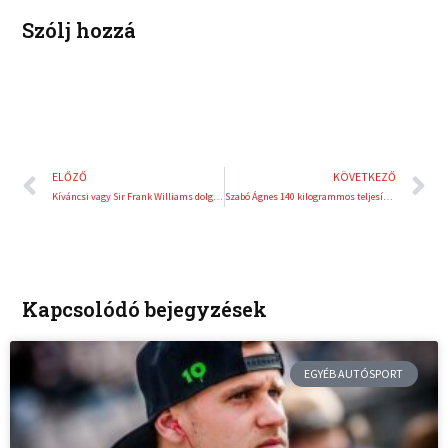
Szólj hozzá
Előző
K
ELŐZŐ
KÖVETKEZŐ
Kíváncsi vagy Sir Frank Williams dolgozószobájára?
Szabó Ágnes 140 kilogrammos teljesítménnyel világbajnok lett!
Kapcsolódó bejegyzések
EGYÉB AUTÓSPORT