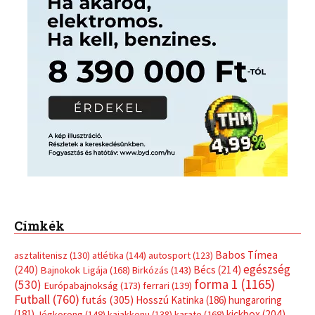
Címkék
Babos Tímea
asztalitenisz
(130)
atlétika
(144)
autosport
(123)
egészség
(240)
Bécs
(214)
Bajnokok Ligája
(168)
Birkózás
(143)
forma 1
(1165)
(530)
Európabajnokság
(173)
ferrari
(139)
Futball
(760)
futás
(305)
Hosszú Katinka
(186)
hungaroring
(181)
kickbox
(204)
Jégkorong
(148)
kajakkenu
(138)
karate
(168)