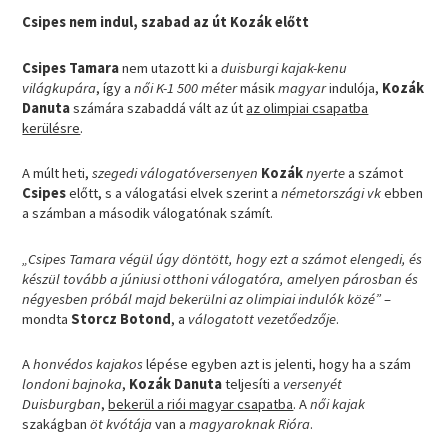
Csipes nem indul, szabad az út Kozák előtt
Csipes Tamara
nem utazott ki a
duisburgi kajak-kenu
világkupára
, így a
női K-1 500 méter
másik
magyar
indulója,
Kozák
Danuta
számára szabaddá vált az út
az olimpiai csapatba
kerülésre
.
A múlt heti,
szegedi válogatóversenyen
Kozák
nyerte
a számot
Csipes
előtt, s a válogatási elvek szerint a
németországi vk
ebben
a számban a második válogatónak számít.
„Csipes Tamara végül úgy döntött, hogy ezt a számot elengedi, és
készül tovább a júniusi otthoni válogatóra, amelyen párosban és
négyesben próbál majd bekerülni az olimpiai indulók közé”
–
mondta
Storcz Botond
, a
válogatott vezetőedzője
.
A
honvédos kajakos
lépése egyben azt is jelenti, hogy ha a szám
londoni bajnoka
,
Kozák Danuta
teljesíti a
versenyét
Duisburgban
,
bekerül a riói magyar csapatba
. A
női kajak
szakágban
öt kvótája
van a
magyaroknak Rióra
.