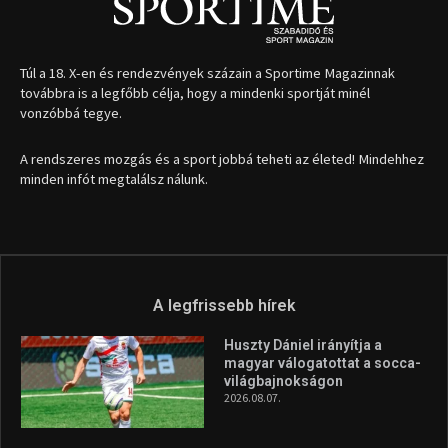
Túl a 18. X-en és rendezvények százain a Sportime Magazinnak
továbbra is a legfőbb célja, hogy a mindenki sportját minél
vonzóbbá tegye.
A rendszeres mozgás és a sport jobbá teheti az életed! Mindehhez
minden infót megtalálsz nálunk.
A legfrissebb hírek
Huszty Dániel irányítja a
magyar válogatottat a socca-
világbajnokságon
2026.08.07.