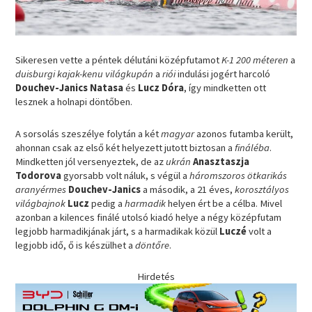
Sikeresen vette a péntek délutáni középfutamot
K-1 200 méteren
a
duisburgi kajak-kenu világkupán
a
riói
indulási jogért harcoló
Douchev-Janics Natasa
és
Lucz Dóra
, így mindketten ott
lesznek a holnapi döntőben.
A sorsolás szeszélye folytán a két
magyar
azonos futamba került,
ahonnan csak az első két helyezett jutott biztosan a
fináléba
.
Mindketten jól versenyeztek, de az
ukrán
Anasztaszja
Todorova
gyorsabb volt náluk, s végül a
háromszoros ötkarikás
aranyérmes
Douchev-Janics
a második, a 21 éves,
korosztályos
világbajnok
Lucz
pedig a
harmadik
helyen ért be a célba. Mivel
azonban a kilences finálé utolsó kiadó helye a négy középfutam
legjobb harmadikjának járt, s a harmadikak közül
Luczé
volt a
legjobb idő, ő is készülhet a
döntőre
.
Hirdetés