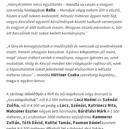
„Hiányérzetem nincs egyáltalán
– mondta viccesen a
magyar
szövetség
honlapjának
Balla
. –
Mondjuk végig nekem állt a zászló,
hiszen a szél nekem kedvezett. Kétszáz méteren éppen nem fújt,
vagyis Kincsővel egyenlő körülmények között tudtunk versenyezni
és nagyon jó időt tudtunk evezni. Ahogyan ötszáz párosban is, bár
ott Kincsőnek már sokat kellett kormányozni.”
„A lányok kimagaslottak a mezőnyből és nemcsak az eredményeik
miatt, hanem ahogyan kenuztak. A páros kifejezetten jól ment,
majd’ ötven métert vertek a mezőnyre, nagyon ígéretes az, amit
mutattak. Virág és Kincső minden idei világkupán rajthoz áll, ezek
a tapasztalatok sokat jelentenek majd elsősorban a kétszáz
méteres távon”
– mondta
Hüttner Csaba
szövetségi kapitány
,
maga is
egykori kenus
.
A zárónap délelőttjén a
férfi
és
női kajakosok
négy bronzot
is
„összelapátoltak”:
női K-2 500 méteren
Lucz Noémi
és
Szénási
Zsófia
,
női K-4 500
-on pedig a
Lucz, Szénási, Katrinecz Rita,
Malcsiner Eszter
négyes
lett
harmadik
;
Bárdfalvi Márk
K-1 500
méteren
, a
Londonban 1000 méteren ezüstérmes
Kammerer
Zoltán, Tóth Dávid, Kulifai Tamás, Pauman Dániel
kvartett
pedig
K-4 500 méteren
állhatott fel a dobogó alsó fokára.