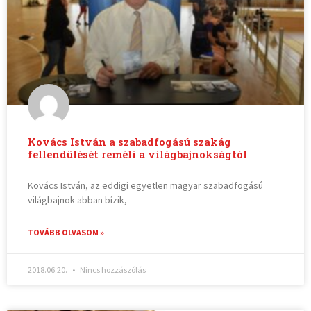
Kovács István a szabadfogású szakág
fellendülését reméli a világbajnokságtól
Kovács István, az eddigi egyetlen magyar szabadfogású
világbajnok abban bízik,
TOVÁBB OLVASOM »
2018.06.20.
Nincs hozzászólás