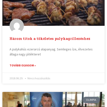
Három titok a tökéletes pulykagrillezéshez
A pulykahús ezerarcú alapanyag. Semleges íze, élvezetes
állaga nagy játékteret
TOVÁBB OLVASOM »
2018.06.29.
Nincs hozzászólás
OLIMPIA