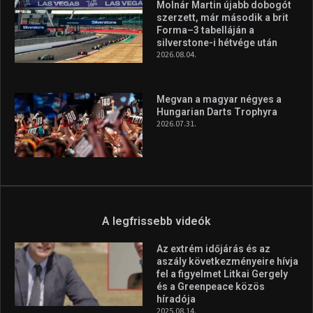
Molnár Martin újabb dobogót
szerzett, már második a brit
Forma–3 tabelláján a
silverstone-i hétvége után
2026.08.04.
Megvan a magyar négyes a
Hungarian Darts Trophyra
2026.07.31.
A legfrissebb videók
Az extrém időjárás és az
aszály következményeire hívja
fel a figyelmet Litkai Gergely
és a Greenpeace közös
híradója
2025.08.14.