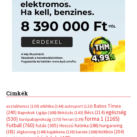
Címkék
Babos Tímea
asztalitenisz
(130)
atlétika
(144)
autosport
(123)
egészség
(240)
Bécs
(214)
Bajnokok Ligája
(168)
Birkózás
(143)
forma 1
(1165)
(530)
Európabajnokság
(173)
ferrari
(139)
Futball
(760)
futás
(305)
Hosszú Katinka
(186)
hungaroring
(181)
kickbox
(204)
Jégkorong
(148)
kajakkenu
(138)
karate
(168)