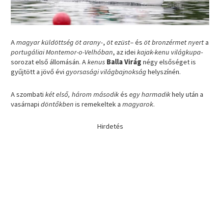
A
magyar küldöttség öt arany
-,
öt ezüst
– és
öt bronzérmet nyert
a
portugáliai Montemor-o-Velhóban
, az idei
kajak-kenu világkupa
-
sorozat első állomásán. A
kenus
Balla Virág
négy elsőséget is
gyűjtött a jövő évi
gyorsasági világbajnokság
helyszínén.
A szombati
két első, három második
és
egy harmadik
hely után a
vasárnapi
döntőkben
is remekeltek a
magyarok
.
Hirdetés