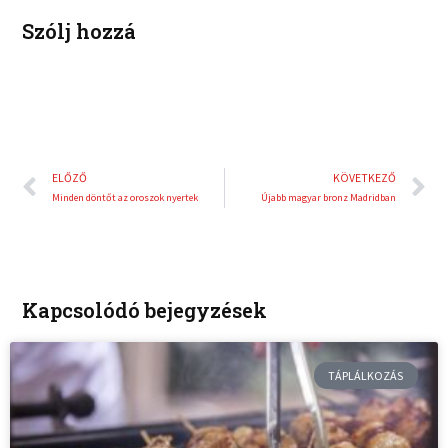
t
Szólj hozzá
Előző
K
ELŐZŐ
KÖVETKEZŐ
Minden döntőt az oroszok nyertek
Újabb magyar bronz Madridban
Kapcsolódó bejegyzések
TÁPLÁLKOZÁS