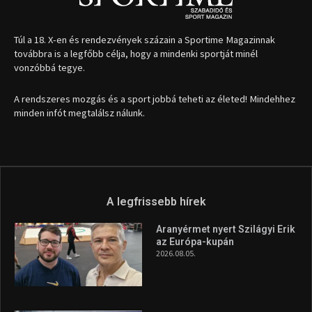
Túl a 18. X-en és rendezvények százain a Sportime Magazinnak
továbbra is a legfőbb célja, hogy a mindenki sportját minél
vonzóbbá tegye.
A rendszeres mozgás és a sport jobbá teheti az életed! Mindehhez
minden infót megtalálsz nálunk.
A legfrissebb hírek
Aranyérmet nyert Szilágyi Erik
az Európa-kupán
2026.08.05.