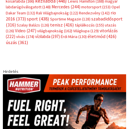
kézilabda
(448)
kosárlabda
(166)
Lewis Hamilton
(168)
magyar
Mercedes
(244)
labdarúgóválogatott
(148)
motorsport
(153)
Opel
rio
Dakar Team
(132)
Rali Világbajnokság
(122)
Rendezvény
(142)
sport
(438)
2016
(373)
szabadidősport
Sportime Magazin
(128)
(316)
tenisz
(416)
Szalay Balázs
(126)
táplálkozás
(155)
utazás
Video
(247)
vitorlázás
(126)
világbajnokság
(162)
Világkupa
(129)
életmód
(416)
(222)
vívás
(174)
vízilabda
(197)
Érdi Mária
(130)
úszás
(361)
Hirdetés