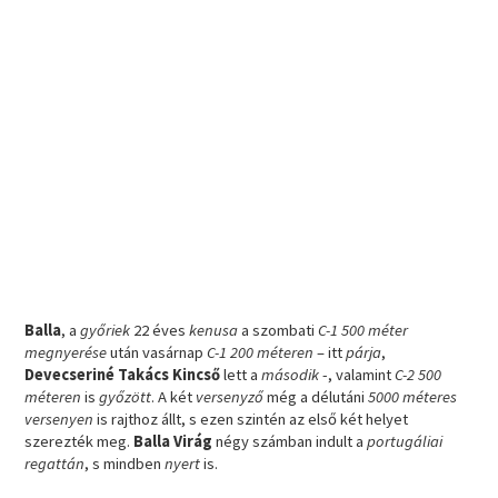
Balla
, a
győriek
22 éves
kenusa
a szombati
C-1 500 méter
megnyerése
után vasárnap
C-1 200 méteren
– itt
párja
,
Devecseriné Takács Kincső
lett a
második
-, valamint
C-2 500
méteren
is
győzött
. A két
versenyző
még a délutáni
5000 méteres
versenyen
is rajthoz állt, s ezen szintén az első két helyet
szerezték meg.
Balla Virág
négy számban indult a
portugáliai
regattán
, s mindben
nyert
is.